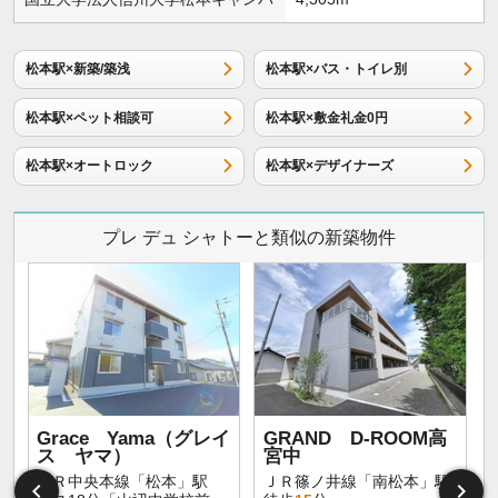
松本駅×新築/築浅
松本駅×バス・トイレ別
松本駅×ペット相談可
松本駅×敷金礼金0円
松本駅×オートロック
松本駅×デザイナーズ
プレ デュ シャトーと類似の新築物件
Grace Yama（グレイ
GRAND D-ROOM高
ス ヤマ）
宮中
ＪＲ中央本線「松本」駅
ＪＲ篠ノ井線「南松本」駅