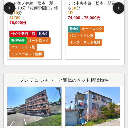
ＪＲ篠ノ井線「松本」駅
ＪＲ中央本線「松本」駅徒
バス10分「松商学園口」停
歩
10
分
歩
10
分
1R
3LDK
74,000 - 75,000円
9
75,000円
敷金0
オートロック
仲介手数料半額
礼金0
バス・トイレ別
管理物件
オートロック
インターネット無料
バス・トイレ別
インターネット無料
プレ デュ シャトーと類似のペット相談物件