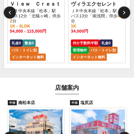
Ｖｉｅｗ Ｃｒｅｓｔ
ヴィラエクセレント
ＪＲ中央本線「松本」駅
ＪＲ中央本線「松本」駅
バス12分「北蟻ヶ崎」停歩
バス13分「南浅間」停歩
4
2
分
分
1K - 3LDK
1K
54,000 - 115,000円
34,000円
礼金0
敷金0
仲介手数料半額
礼金0
バス・トイレ別
管理物件
バス・トイレ別
インターネット無料
インターネット無料
店舗案内
南松本店
塩尻店
中信
中信