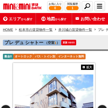
お気に入り
閲覧履歴
0
1
エリア
地図
お問い合わせ
から探す
から探す
HOME
松本市の賃貸物件一覧
井川城の賃貸物件一覧
プレ 
プレ デュ シャトー
（空室
）
1
更新 08/05
敷金0
オートロック
バス・トイレ別
インターネット無料
拡大