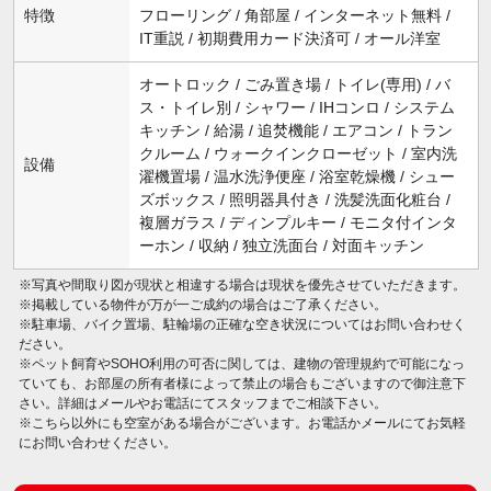
特徴
フローリング / 角部屋 / インターネット無料 /
IT重説 / 初期費用カード決済可 / オール洋室
オートロック / ごみ置き場 / トイレ(専用) / バ
ス・トイレ別 / シャワー / IHコンロ / システム
キッチン / 給湯 / 追焚機能 / エアコン / トラン
クルーム / ウォークインクローゼット / 室内洗
設備
濯機置場 / 温水洗浄便座 / 浴室乾燥機 / シュー
ズボックス / 照明器具付き / 洗髪洗面化粧台 /
複層ガラス / ディンプルキー / モニタ付インタ
ーホン / 収納 / 独立洗面台 / 対面キッチン
※写真や間取り図が現状と相違する場合は現状を優先させていただきます。
※掲載している物件が万が一ご成約の場合はご了承ください。
※駐車場、バイク置場、駐輪場の正確な空き状況についてはお問い合わせく
ださい。
※ペット飼育やSOHO利用の可否に関しては、建物の管理規約で可能になっ
ていても、お部屋の所有者様によって禁止の場合もございますので御注意下
さい。詳細はメールやお電話にてスタッフまでご相談下さい。
※こちら以外にも空室がある場合がございます。お電話かメールにてお気軽
にお問い合わせください。