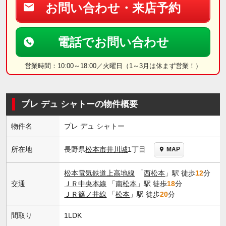
お問い合わせ・来店予約
電話でお問い合わせ
営業時間：10:00～18:00／火曜日（1～3月は休まず営業！）
プレ デュ シャトーの物件概要
物件名
プレ デュ シャトー
長野県
松本市
井川城
1丁目
所在地
MAP
松本電気鉄道上高地線
「
西松本
」駅 徒歩
12
分
交通
ＪＲ中央本線
「
南松本
」駅 徒歩
18
分
ＪＲ篠ノ井線
「
松本
」駅 徒歩
20
分
間取り
1LDK