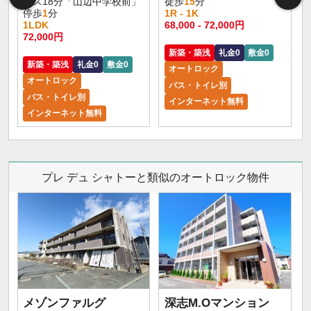
バス18分「山辺中学校前」
徒歩
15
分
停歩
1
分
1R - 1K
1LDK
68,000 - 72,000円
72,000円
新築・築浅
礼金0
敷金0
新築・築浅
礼金0
敷金0
オートロック
オートロック
バス・トイレ別
バス・トイレ別
インターネット無料
インターネット無料
プレ デュ シャトーと類似のオートロック物件
メゾンファルグ
深志M.Oマンション