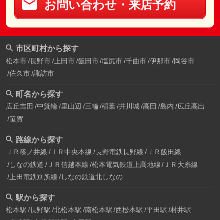
お問い合わせ・来店予約
市区町村から探す
松本市
長野市
上田市
飯田市
塩尻市
千曲市
伊那市
岡谷市
佐久市
諏訪市
町名から探す
広丘吉田
中箕輪
里山辺
三輪
稲葉
井川城
高田
島内
広丘高出
笹賀
路線から探す
ＪＲ篠ノ井線
ＪＲ中央本線
長野電鉄長野線
ＪＲ飯田線
しなの鉄道
ＪＲ信越本線
松本電気鉄道上高地線
ＪＲ大糸線
上田電鉄別所線
しなの鉄道北しなの
駅から探す
松本駅
長野駅
北松本駅
南松本駅
西松本駅
平田駅
村井駅