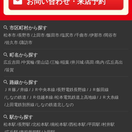
お問い合わせ・来店予約
市区町村から探す
松本市
長野市
上田市
飯田市
塩尻市
千曲市
伊那市
岡谷市
佐久市
諏訪市
町名から探す
広丘吉田
中箕輪
里山辺
三輪
稲葉
井川城
高田
島内
広丘高出
笹賀
路線から探す
ＪＲ篠ノ井線
ＪＲ中央本線
長野電鉄長野線
ＪＲ飯田線
しなの鉄道
ＪＲ信越本線
松本電気鉄道上高地線
ＪＲ大糸線
上田電鉄別所線
しなの鉄道北しなの
駅から探す
松本駅
長野駅
北松本駅
南松本駅
西松本駅
平田駅
村井駅