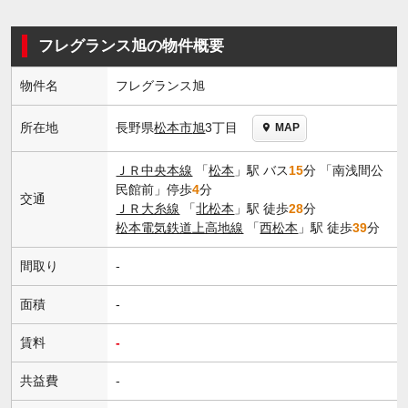
フレグランス旭の物件概要
物件名
フレグランス旭
長野県
松本市
旭
3丁目
所在地
MAP
ＪＲ中央本線
「
松本
」駅 バス
15
分 「南浅間公
民館前」停歩
4
分
交通
ＪＲ大糸線
「
北松本
」駅 徒歩
28
分
松本電気鉄道上高地線
「
西松本
」駅 徒歩
39
分
間取り
-
面積
-
賃料
-
共益費
-