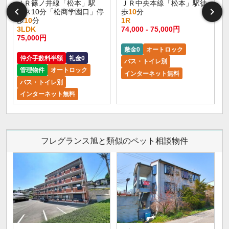
ＪＲ篠ノ井線「松本」駅
ＪＲ中央本線「松本」駅徒
バス10分「松商学園口」停
歩
10
分
歩
10
分
1R
3LDK
74,000 - 75,000円
9
75,000円
敷金0
オートロック
仲介手数料半額
礼金0
バス・トイレ別
管理物件
オートロック
インターネット無料
バス・トイレ別
インターネット無料
フレグランス旭と類似のペット相談物件