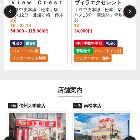
Ｖｉｅｗ Ｃｒｅｓｔ
ヴィラエクセレント
ＪＲ中央本線「松本」駅
ＪＲ中央本線「松本」駅
バス12分「北蟻ヶ崎」停歩
バス13分「南浅間」停歩
4
2
分
分
1K - 3LDK
1K
54,000 - 115,000円
34,000円
礼金0
敷金0
仲介手数料半額
礼金0
バス・トイレ別
管理物件
バス・トイレ別
インターネット無料
インターネット無料
店舗案内
信州大学前店
南松本店
中信
中信