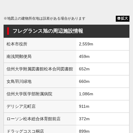
※地図上の建物所在地は誤差がある場合があります
拡大
フレグランス旭の周辺施設情報
松本市役所
2,559m
南浅間郵便局
459m
信州大学附属図書館松本合同図書館
652m
女鳥羽川緑地
660m
信州大学医学部附属病院
1,086m
デリシア元町店
911m
ローソン松本総合体育館前店
372m
ドラッグコスコ桐店
899m