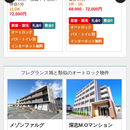
停歩
1
分
1R - 1K
1LDK
68,000 - 72,000円
72,000円
新築・築浅
礼金0
敷金0
新築・築浅
礼金0
敷金0
オートロック
オートロック
バス・トイレ別
バス・トイレ別
インターネット無料
インターネット無料
フレグランス旭と類似のオートロック物件
メゾンファルグ
深志M.Oマンション