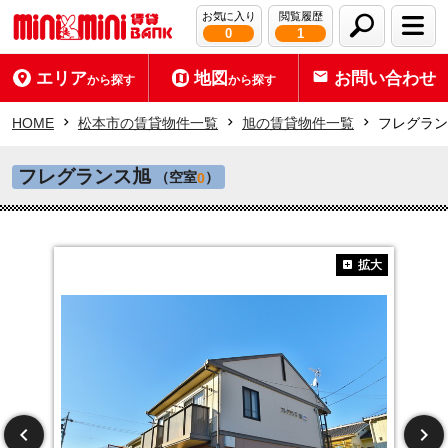
お気に入り
閲覧履歴
0
1
エリア
地図
お問い合わせ
から探す
から探す
HOME
松本市の賃貸物件一覧
旭の賃貸物件一覧
フレグラン
フレグランス旭
（空室
）
0
拡大