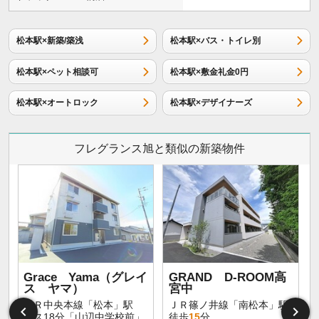
松本駅×新築/築浅
松本駅×バス・トイレ別
松本駅×ペット相談可
松本駅×敷金礼金0円
松本駅×オートロック
松本駅×デザイナーズ
フレグランス旭と類似の新築物件
Grace Yama（グレイ
GRAND D-ROOM高
ス ヤマ）
宮中
ＪＲ中央本線「松本」駅
ＪＲ篠ノ井線「南松本」駅
バス18分「山辺中学校前」
徒歩
15
分