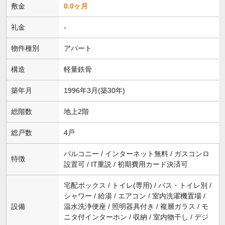
敷金
0.0ヶ月
礼金
-
物件種別
アパート
構造
軽量鉄骨
築年月
1996年3月(築30年)
総階数
地上2階
総戸数
4戸
バルコニー / インターネット無料 / ガスコンロ
特徴
設置可 / IT重説 / 初期費用カード決済可
宅配ボックス / トイレ(専用) / バス・トイレ別 /
シャワー / 給湯 / エアコン / 室内洗濯機置場 /
設備
温水洗浄便座 / 照明器具付き / 複層ガラス / モ
ニタ付インターホン / 収納 / 室内物干し / デジ