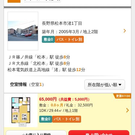
長野県松本市渚1丁目
築年月：2005年3月 / 地上2階
敷金0
バス・トイレ別
ＪＲ篠ノ井線「松本」駅 徒歩
8
分
ＪＲ大糸線「北松本」駅 徒歩
8
分
松本電気鉄道上高地線「渚」駅 徒歩
12
分
空室情報
（空室
1
）
更新07/30
65,000円
（共益費：5,000円）
敷金：
0.0ヶ月
/ 礼金： 32,500円
1DK / 29.44㎡ / 地上1階
敷金0
バス・トイレ別
★
お気に入り登録
お問い合わせ