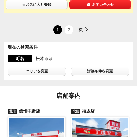
★
お気に入り登録
お問い合わせ
次
1
2
現在の検索条件
町名
松本市渚
エリアを変更
詳細条件を変更
店舗案内
信州中野店
須坂店
北信
北信