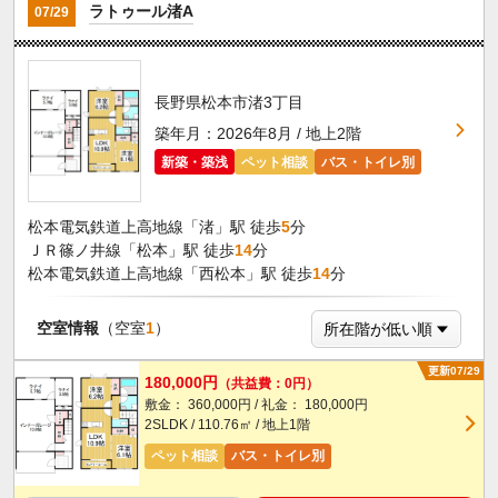
ラトゥール渚A
07/29
長野県松本市渚3丁目
築年月：2026年8月 / 地上2階
新築・築浅
ペット相談
バス・トイレ別
松本電気鉄道上高地線「渚」駅 徒歩
5
分
ＪＲ篠ノ井線「松本」駅 徒歩
14
分
松本電気鉄道上高地線「西松本」駅 徒歩
14
分
空室情報
（空室
1
）
更新07/29
180,000円
（共益費：0円）
敷金： 360,000円 / 礼金： 180,000円
2SLDK / 110.76㎡ / 地上1階
ペット相談
バス・トイレ別