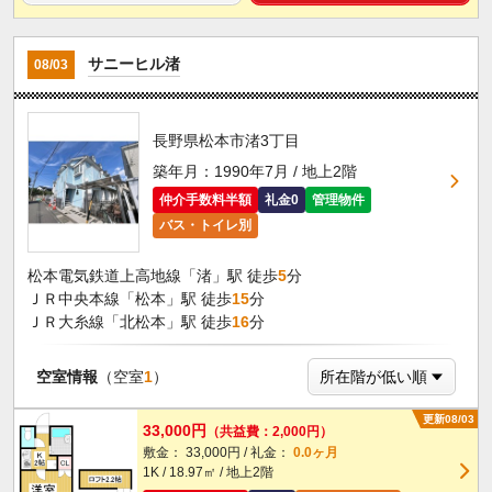
サニーヒル渚
08/03
長野県松本市渚3丁目
築年月：1990年7月 / 地上2階
仲介手数料半額
礼金0
管理物件
バス・トイレ別
松本電気鉄道上高地線「渚」駅 徒歩
5
分
ＪＲ中央本線「松本」駅 徒歩
15
分
ＪＲ大糸線「北松本」駅 徒歩
16
分
空室情報
（空室
1
）
更新08/03
33,000円
（共益費：2,000円）
敷金： 33,000円 / 礼金：
0.0ヶ月
1K / 18.97㎡ / 地上2階