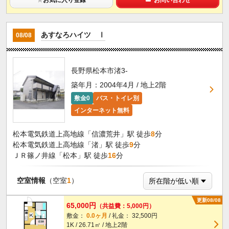
あすなろハイツ Ⅰ
08/08
長野県松本市渚3-
築年月：2004年4月 / 地上2階
敷金0
バス・トイレ別
インターネット無料
松本電気鉄道上高地線「信濃荒井」駅 徒歩
8
分
松本電気鉄道上高地線「渚」駅 徒歩
9
分
ＪＲ篠ノ井線「松本」駅 徒歩
16
分
空室情報
（空室
1
）
更新08/08
65,000円
（共益費：5,000円）
敷金：
0.0ヶ月
/ 礼金： 32,500円
1K / 26.71㎡ / 地上2階