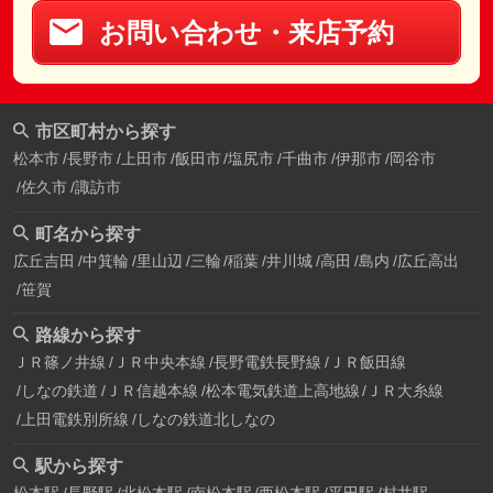
お問い合わせ・来店予約
市区町村から探す
松本市
長野市
上田市
飯田市
塩尻市
千曲市
伊那市
岡谷市
佐久市
諏訪市
町名から探す
広丘吉田
中箕輪
里山辺
三輪
稲葉
井川城
高田
島内
広丘高出
笹賀
路線から探す
ＪＲ篠ノ井線
ＪＲ中央本線
長野電鉄長野線
ＪＲ飯田線
しなの鉄道
ＪＲ信越本線
松本電気鉄道上高地線
ＪＲ大糸線
上田電鉄別所線
しなの鉄道北しなの
駅から探す
松本駅
長野駅
北松本駅
南松本駅
西松本駅
平田駅
村井駅