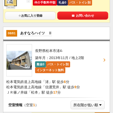
仲介手数料半額
礼金0
バス・トイレ別
★
お気に入り登録
お問い合わせ
あすなろハイツ Ⅱ
08/01
長野県松本市渚4-
築年月：2013年11月 / 地上2階
敷金0
バス・トイレ別
インターネット無料
松本電気鉄道上高地線「渚」駅 徒歩
6
分
松本電気鉄道上高地線「信濃荒井」駅 徒歩
9
分
ＪＲ篠ノ井線「松本」駅 徒歩
17
分
空室情報
（空室
1
）