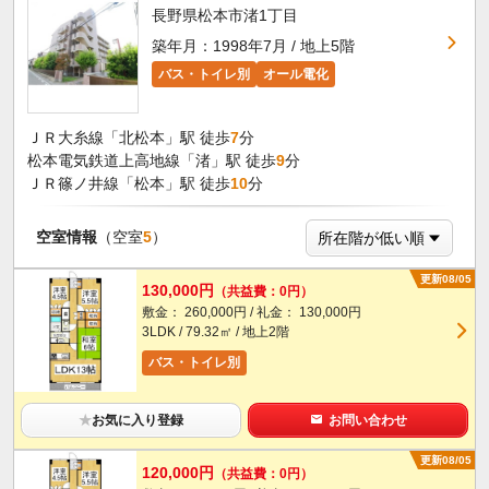
長野県松本市渚1丁目
築年月：1998年7月 / 地上5階
バス・トイレ別
オール電化
ＪＲ大糸線「北松本」駅 徒歩
7
分
松本電気鉄道上高地線「渚」駅 徒歩
9
分
ＪＲ篠ノ井線「松本」駅 徒歩
10
分
空室情報
（空室
5
）
更新08/05
130,000円
（共益費：0円）
敷金： 260,000円 / 礼金： 130,000円
3LDK / 79.32㎡ / 地上2階
バス・トイレ別
★
お気に入り登録
お問い合わせ
更新08/05
120,000円
（共益費：0円）