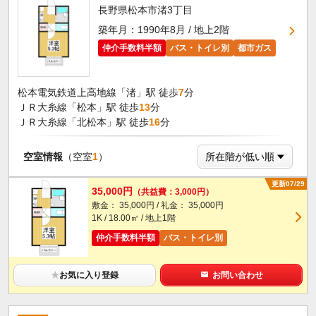
長野県松本市渚3丁目
築年月：1990年8月 / 地上2階
仲介手数料半額
バス・トイレ別
都市ガス
松本電気鉄道上高地線「渚」駅 徒歩
7
分
ＪＲ大糸線「松本」駅 徒歩
13
分
ＪＲ大糸線「北松本」駅 徒歩
16
分
空室情報
（空室
1
）
更新07/29
35,000円
（共益費：3,000円）
敷金： 35,000円 / 礼金： 35,000円
1K / 18.00㎡ / 地上1階
仲介手数料半額
バス・トイレ別
★
お気に入り登録
お問い合わせ