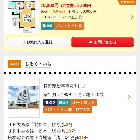
更新08/01
70,000円
（共益費：5,500円）
敷金：
0.0ヶ月
/ 礼金： 70,000円
1LDK / 36.55㎡ / 地上1階
敷金0
バス・トイレ別
★
お気に入り登録
お問い合わせ
しるく・いち
07/31
長野県松本市渚1丁目
築年月：1999年3月 / 地上10階
礼金0
敷金0
オートロック
バス・トイレ別
都市ガス
ＪＲ大糸線「北松本」駅 徒歩
9
分
ＪＲ中央本線「松本」駅 徒歩
10
分
松本電気鉄道上高地線「渚」駅 徒歩
11
分