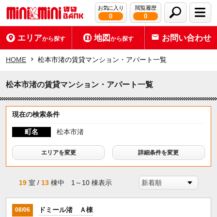
お気に入り
閲覧履歴
0
0
エリア
地図
お問い合わせ
から探す
から探す
HOME
松本市渚の賃貸マンション・アパート一覧
松本市渚の賃貸マンション・アパート一覧
現在の検索条件
町名
松本市渚
エリアを変更
詳細条件を変更
19
室 /
13
棟中 1～10 棟表示
ドミール渚 Ａ棟
08/06