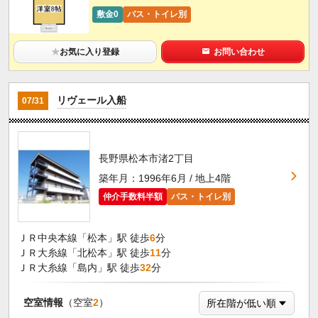
敷金0
バス・トイレ別
★
お気に入り登録
お問い合わせ
リヴェール入船
07/31
長野県松本市渚2丁目
築年月：1996年6月 / 地上4階
仲介手数料半額
バス・トイレ別
ＪＲ中央本線「松本」駅 徒歩
6
分
ＪＲ大糸線「北松本」駅 徒歩
11
分
ＪＲ大糸線「島内」駅 徒歩
32
分
空室情報
（空室
2
）