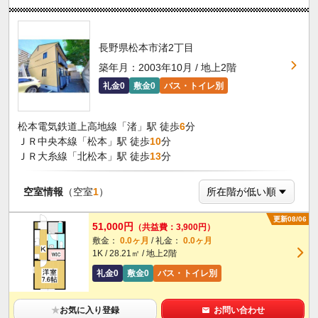
長野県松本市渚2丁目
築年月：2003年10月 / 地上2階
礼金0
敷金0
バス・トイレ別
松本電気鉄道上高地線「渚」駅 徒歩
6
分
ＪＲ中央本線「松本」駅 徒歩
10
分
ＪＲ大糸線「北松本」駅 徒歩
13
分
空室情報
（空室
1
）
更新08/06
51,000円
（共益費：3,900円）
敷金：
0.0ヶ月
/ 礼金：
0.0ヶ月
1K / 28.21㎡ / 地上2階
礼金0
敷金0
バス・トイレ別
★
お気に入り登録
お問い合わせ