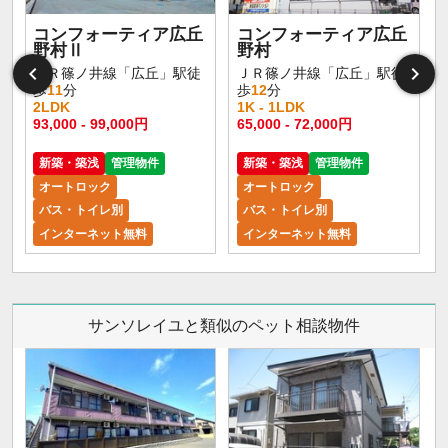
コンフォーティア広丘
コンフォーティア広丘
野村Ⅱ
野村
ＪＲ篠ノ井線「広丘」駅徒
ＪＲ篠ノ井線「広丘」駅徒
歩
11
分
歩
12
分
2LDK
1K - 1LDK
93,000 - 99,000円
65,000 - 72,000円
新築・築浅
管理物件
新築・築浅
管理物件
オートロック
オートロック
バス・トイレ別
バス・トイレ別
インターネット無料
インターネット無料
サンソレイユと類似のペット相談物件