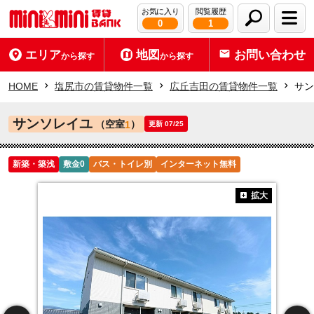
お気に入り
閲覧履歴
0
1
エリア
地図
お問い合わせ
から探す
から探す
HOME
塩尻市の賃貸物件一覧
広丘吉田の賃貸物件一覧
サン
サンソレイユ
（空室
）
1
更新 07/25
新築・築浅
敷金0
バス・トイレ別
インターネット無料
拡大