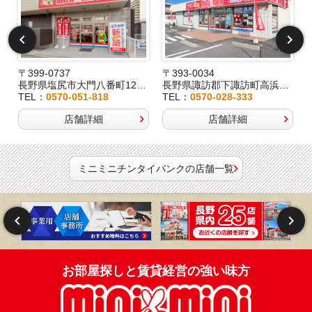
〒399-0737
〒393-0034
2
長野県塩尻市大門八番町12-29
長野県諏訪郡下諏訪町高浜6191-3
TEL：
0570-051-818
TEL：
0570-028-333
店舗詳細
店舗詳細
ミニミニチンタイバンクの店舗一覧
お部屋探しと賃貸経営の強い味方