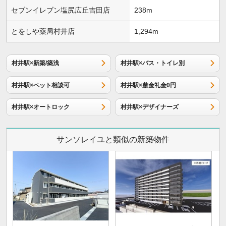
セブンイレブン塩尻広丘吉田店
238m
とをしや薬局村井店
1,294m
村井駅×新築/築浅
村井駅×バス・トイレ別
村井駅×ペット相談可
村井駅×敷金礼金0円
村井駅×オートロック
村井駅×デザイナーズ
サンソレイユと類似の新築物件