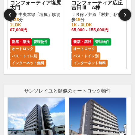
コンフォーティア塩尻
コンフォーティア広丘
大門
吉田Ⅲ A棟
ＪＲ中央本線「塩尻」駅徒
ＪＲ篠ノ井線「村井」駅徒
歩
23
分
歩
15
分
1LDK
1K - 3LDK
67,000円
65,000 - 155,000円
新築・築浅
管理物件
新築・築浅
管理物件
オートロック
オートロック
バス・トイレ別
バス・トイレ別
インターネット無料
インターネット無料
サンソレイユと類似のオートロック物件