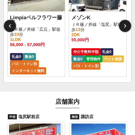
Limpiaベルフラワー藤
メゾンK
森
ＪＲ篠ノ井線「塩尻」駅徒
ＪＲ篠ノ井線「広丘」駅徒
歩
13
分
歩
33
分
2DK
1LDK
55,000円
56,000 - 57,000円
仲介手数料半額
礼金0
礼金0
敷金0
敷金0
管理物件
ペット相談
バス・トイレ別
バス・トイレ別
インターネット無料
店舗案内
塩尻駅前店
諏訪店
中信
南信