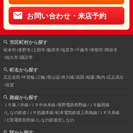
お問い合わせ・来店予約
市区町村から探す
松本市
長野市
上田市
飯田市
塩尻市
千曲市
伊那市
岡谷市
佐久市
諏訪市
町名から探す
広丘吉田
中箕輪
三輪
里山辺
井川城
高田
稲葉
島内
広丘高出
笹賀
路線から探す
ＪＲ篠ノ井線
ＪＲ中央本線
長野電鉄長野線
ＪＲ飯田線
しなの鉄道
ＪＲ信越本線
松本電気鉄道上高地線
ＪＲ大糸線
上田電鉄別所線
しなの鉄道北しなの
駅から探す