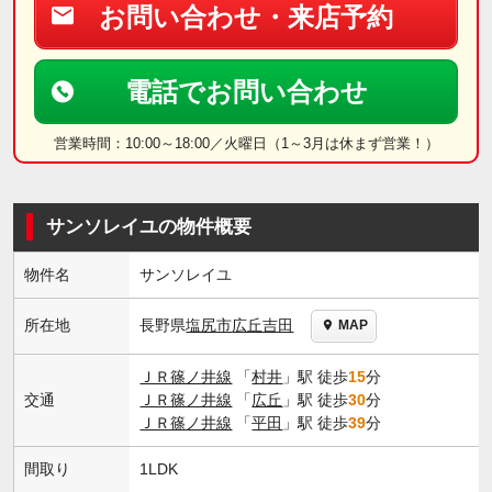
お問い合わせ・来店予約
電話でお問い合わせ
営業時間：10:00～18:00／火曜日（1～3月は休まず営業！）
サンソレイユの物件概要
物件名
サンソレイユ
長野県
塩尻市
広丘吉田
所在地
MAP
ＪＲ篠ノ井線
「
村井
」駅 徒歩
15
分
交通
ＪＲ篠ノ井線
「
広丘
」駅 徒歩
30
分
ＪＲ篠ノ井線
「
平田
」駅 徒歩
39
分
間取り
1LDK