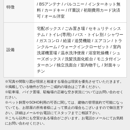
/ BSアンテナ / バルコニー / インターネット無
特徴
料 / カードキー / IT重説 / 初期費用カード決済
可 / オール洋室
宅配ボックス / ごみ置き場 / セキュリティシス
テム / トイレ(専用) / バス・トイレ別 / シャワー
/ ガスコンロ / 給湯 / 追焚機能 / エアコン / トラ
ンクルーム / ウォークインクローゼット / 室内
設備
洗濯機置場 / 温水洗浄便座 / 浴室乾燥機 / シュ
ーズボックス / 洗髪洗面化粧台 / モニタ付イン
ターホン / 独立洗面台 / 室内物干し / 対面キッ
チン
※写真や間取り図が現状と相違する場合は現状を優先させていただきます。
※掲載している物件が万が一ご成約の場合はご了承ください。
※駐車場、バイク置場、駐輪場の正確な空き状況についてはお問い合わせく
ださい。
※ペット飼育やSOHO利用の可否に関しては、建物の管理規約で可能になっ
ていても、お部屋の所有者様によって禁止の場合もございますので御注意下
さい。詳細はメールやお電話にてスタッフまでご相談下さい。
※こちら以外にも空室がある場合がございます。お電話かメールにてお気軽
にお問い合わせください。