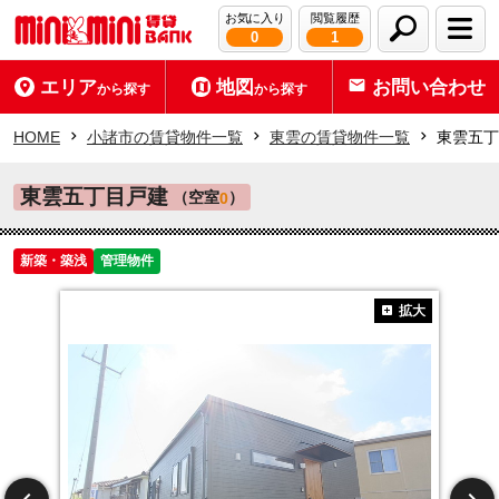
お気に入り
閲覧履歴
0
1
エリア
地図
お問い合わせ
から探す
から探す
HOME
小諸市の賃貸物件一覧
東雲の賃貸物件一覧
東雲五丁
東雲五丁目戸建
（空室
）
0
新築・築浅
管理物件
拡大