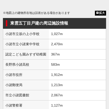
※地図上の建物所在地は誤差がある場合があります
拡大
東雲五丁目戸建の周辺施設情報
小諸市立坂の上小学校
1,027m
小諸市立小諸東中学校
2,470m
認定こども園みすず幼稚園
367m
長野県小諸高校
583m
小諸市役所
1,912m
小諸郵便局
1,213m
市立小諸図書館
2,067m
小諸警察署
1,127m