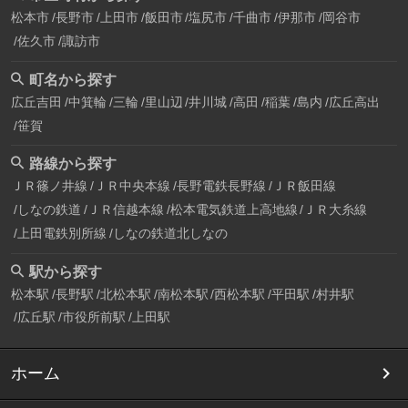
松本市
長野市
上田市
飯田市
塩尻市
千曲市
伊那市
岡谷市
佐久市
諏訪市
町名から探す
広丘吉田
中箕輪
三輪
里山辺
井川城
高田
稲葉
島内
広丘高出
笹賀
路線から探す
ＪＲ篠ノ井線
ＪＲ中央本線
長野電鉄長野線
ＪＲ飯田線
しなの鉄道
ＪＲ信越本線
松本電気鉄道上高地線
ＪＲ大糸線
上田電鉄別所線
しなの鉄道北しなの
駅から探す
松本駅
長野駅
北松本駅
南松本駅
西松本駅
平田駅
村井駅
広丘駅
市役所前駅
上田駅
ホーム