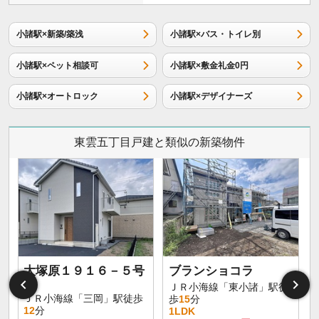
小諸駅×新築/築浅
小諸駅×バス・トイレ別
小諸駅×ペット相談可
小諸駅×敷金礼金0円
小諸駅×オートロック
小諸駅×デザイナーズ
東雲五丁目戸建と類似の新築物件
大塚原１９１６－５号
ブランショコラ
棟
ＪＲ小海線「東小諸」駅徒
ＪＲ小海線「三岡」駅徒歩
歩
15
分
12
分
1LDK