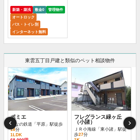
新築・築浅
敷金0
管理物件
オートロック
バス・トイレ別
インターネット無料
東雲五丁目戸建と類似のペット相談物件
ポミエ
フレグランス緑ヶ丘
（小諸）
しなの鉄道「平原」駅徒歩
ＪＲ小海線「東小諸」駅徒
18
分
歩
27
分
1LDK
1K
68,000円