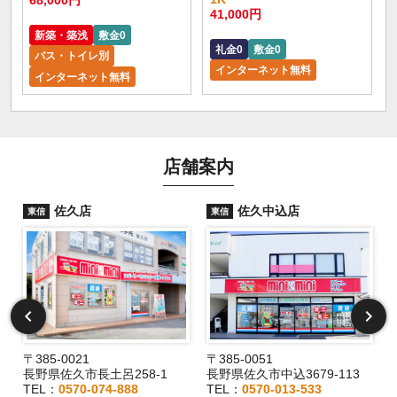
41,000円
新築・築浅
敷金0
礼金0
敷金0
バス・トイレ別
インターネット無料
インターネット無料
店舗案内
佐久店
佐久中込店
東信
東信
〒385-0021
〒385-0051
長野県佐久市長土呂258-1
長野県佐久市中込3679-113
TEL：
0570-074-888
TEL：
0570-013-533