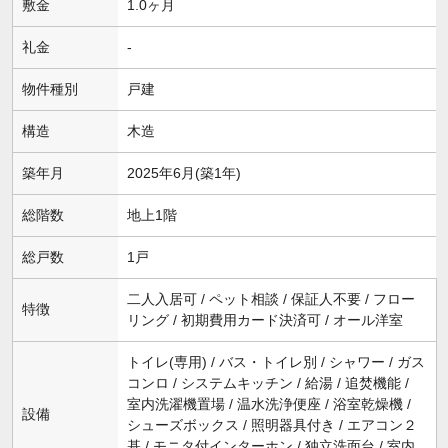
敷金
1.0ヶ月
礼金
-
物件種別
戸建
構造
木造
築年月
2025年6月(築1年)
総階数
地上1階
総戸数
1戸
二人入居可 / ペット相談 / 保証人不要 / フロー
特徴
リング / 初期費用カード決済可 / オール洋室
トイレ(専用) / バス・トイレ別 / シャワー / ガス
コンロ / システムキッチン / 給湯 / 追焚機能 /
室内洗濯機置場 / 温水洗浄便座 / 浴室乾燥機 /
設備
シューズボックス / 照明器具付き / エアコン２
基 / モニタ付インターホン / 独立洗面台 / 室内