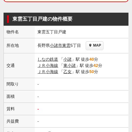
東雲五丁目戸建の物件概要
物件名
東雲五丁目戸建
長野県
小諸市
東雲
5丁目
所在地
MAP
しなの鉄道
「
小諸
」駅 徒歩
40
分
交通
ＪＲ小海線
「
東小諸
」駅 徒歩
42
分
ＪＲ小海線
「
乙女
」駅 徒歩
50
分
間取り
-
面積
-
賃料
-
共益費
-