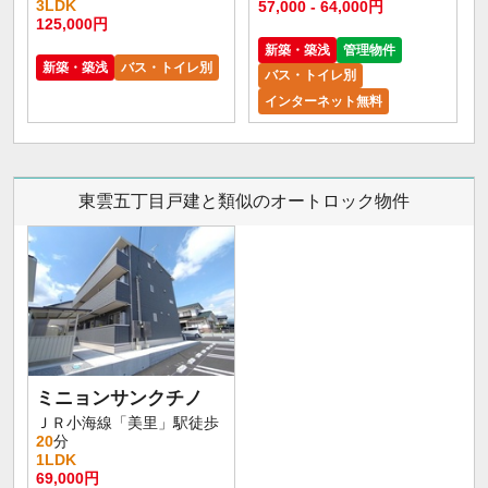
3LDK
57,000 - 64,000円
125,000円
新築・築浅
管理物件
新築・築浅
バス・トイレ別
バス・トイレ別
インターネット無料
東雲五丁目戸建と類似のオートロック物件
ミニョンサンクチノ
ＪＲ小海線「美里」駅徒歩
20
分
1LDK
69,000円