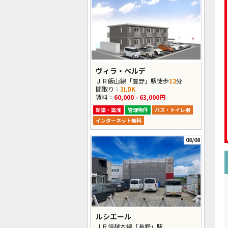
ヴィラ・ベルデ
ＪＲ飯山線「豊野」駅徒歩
12
分
間取り：
1LDK
賃料：
60,000 - 63,000円
新築・築浅
管理物件
バス・トイレ別
インターネット無料
08/08
ルシエール
ＪＲ信越本線「長野」駅