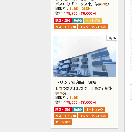
バス10分「アークス東」停歩
20
分
間取り：
1LDK - 2LDK
賃料：
79,500 - 86,000円
新築・築浅
敷金0
ペット相談
バス・トイレ別
インターネット無料
08/06
トリシア東和田 W棟
しなの鉄道北しなの「北長野」駅徒
歩
26
分
間取り：
1LDK
賃料：
79,000 - 83,000円
新築・築浅
敷金0
オートロック
バス・トイレ別
インターネット無料
オール電化