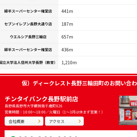
441m
綿半スーパーセンター権堂店
187m
セブンイレブン長野大通り店
657m
ウエルシア長野三輪店
436m
綿半スーパーセンター権堂店
1,210m
国立大学法人信州大学長野（教育）
仮）ディークレスト長野三輪田町
のお問い合わ
チンタイバンク長野駅前店
長野県長野市大字鶴賀南千歳町826
営業時間：10:00～18:00／火曜日（1～3月は休まず営業！）
会社概要
アクセス