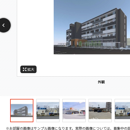
拡大
拡大
拡大
拡大
拡大
拡大
拡大
周辺施設：ホームセンター
周辺施設：ドラックストア
周辺施設：コンビニ
周辺施設：スーパー
周辺施設：病院
外観
※お部屋の画像はサンプル画像になります。実際の画像については、募集中の