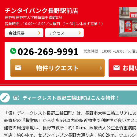
チンタイバンク長野駅前店
長野県長野市大字鶴賀南千歳町826
営業時間：10:00～18:00／火曜日（1～3月は休まず営業！）
会社概要
アクセス
026-269-9991
営業時間：10:00～18:00／
物件リクエスト
お問
仮）ディークレスト長野三輪田町
はこんな物件！
『仮）ディークレスト長野三輪田町』は、長野市大字三輪エリアにある
最寄駅の『権堂駅』から徒歩5分以内の駅近物件で利便性が良いオス
建物の周辺環境は、長野市役所：約1.0km、医療法人公生会竹重病院
堂店：約0.4km、セブンイレブン長野大通り店：約0.2km、ウエルシ