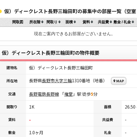
仮）ディークレスト長野三輪田町の募集中の部屋一覧（空室
間取図
所在階
間取り
面積
賃料
共益費
敷金 / 礼金
現在ご案内できるお部屋がございません。
仮）ディークレスト長野三輪田町の物件概要
仮）ディークレスト長野三輪田町
建物名
長野県
長野市
大字三輪
1310番地（地番）
所在地
MAP
長野電鉄長野線
「
権堂
」駅 徒歩
5
分
交通
1K
26.50
間取り
面積
-
-
賃料
共益費
1.0ヶ月
-
敷金
礼金