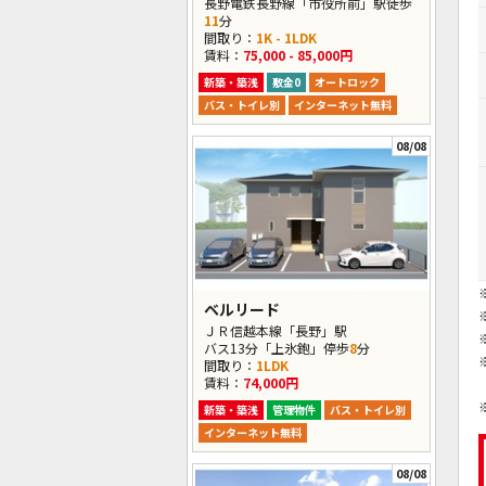
長野電鉄長野線「市役所前」駅徒歩
11
分
間取り：
1K - 1LDK
賃料：
75,000 - 85,000円
新築・築浅
敷金0
オートロック
バス・トイレ別
インターネット無料
08/08
ベルリード
ＪＲ信越本線「長野」駅
バス13分「上氷鉋」停歩
8
分
間取り：
1LDK
賃料：
74,000円
新築・築浅
管理物件
バス・トイレ別
インターネット無料
08/08