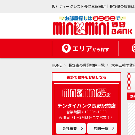
仮）ディークレスト長野三輪田町｜長野県の賃貸は
エリア
から探す
HOME
長野市の賃貸物件一覧
大字三輪の賃
長野で物件をお探しなら
新
チンタイバンク長野駅前店
営業時間：10:00～18:00
火曜日（1～3月は休まず営業！）
会社概要
店舗一覧