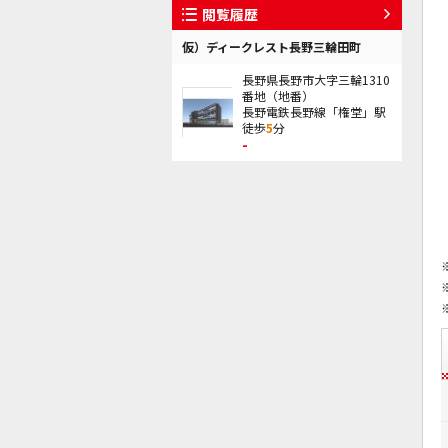
閲覧履歴
仮）ディークレスト長野三輪田町
長野県長野市大字三輪1310
番地（地番）
長野電鉄長野線「権堂」駅
徒歩
5
分
-