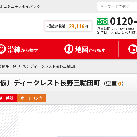
ミニミニチンタイバンク
0120
23,116
掲載建物数
件
営業時間：10:00～18:00
定休日：火曜日(1～3月は
沿線
地図
から探す
から探す
貸物件一覧
仮）ディークレスト長野三輪田町
仮）ディークレスト長野三輪田町
（空室
0
）
築・築浅
オートロック