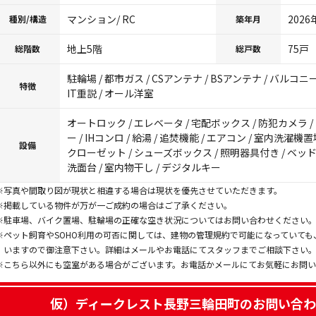
マンション/ RC
202
種別/構造
築年月
地上5階
75戸
総階数
総戸数
駐輪場 / 都市ガス / CSアンテナ / BSアンテナ / バルコ
特徴
IT重説 / オール洋室
オートロック / エレベータ / 宅配ボックス / 防犯カメラ /
ー / IHコンロ / 給湯 / 追焚機能 / エアコン / 室内洗濯機置
設備
クローゼット / シューズボックス / 照明器具付き / ベッド付
洗面台 / 室内物干し / デジタルキー
※写真や間取り図が現状と相違する場合は現状を優先させていただきます。
※掲載している物件が万が一ご成約の場合はご了承ください。
※駐車場、バイク置場、駐輪場の正確な空き状況についてはお問い合わせください
※ペット飼育やSOHO利用の可否に関しては、建物の管理規約で可能になっていて
いますので御注意下さい。詳細はメールやお電話にてスタッフまでご相談下さい
※こちら以外にも空室がある場合がございます。お電話かメールにてお気軽にお問
仮）ディークレスト長野三輪田町
のお問い合わ