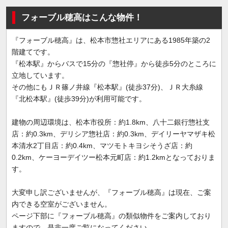
フォーブル穂高はこんな物件！
『フォーブル穂高』は、松本市惣社エリアにある1985年築の2
階建てです。
『松本駅』からバスで15分の『惣社停』から徒歩5分のところに
立地しています。
その他にもＪＲ篠ノ井線『松本駅』(徒歩37分)、ＪＲ大糸線
『北松本駅』(徒歩39分)が利用可能です。
建物の周辺環境は、松本市役所：約1.8km、八十二銀行惣社支
店：約0.3km、デリシア惣社店：約0.3km、デイリーヤマザキ松
本清水2丁目店：約0.4km、マツモトキヨシそうざ店：約
0.2km、ケーヨーデイツー松本元町店：約1.2kmとなっておりま
す。
大変申し訳ございませんが、『フォーブル穂高』は現在、ご案
内できる空室がございません。
ページ下部に『フォーブル穂高』の類似物件をご案内しており
ますので、是非一度ご覧になってください。