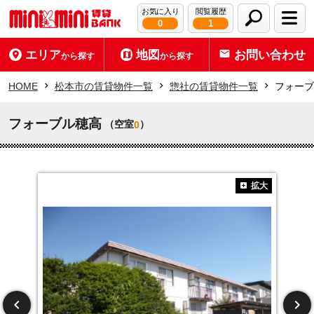
お気に入り
閲覧履歴
0
1
エリア
地図
お問い合わせ
から探す
から探す
HOME
松本市の賃貸物件一覧
惣社の賃貸物件一覧
フォーブ
フォーブル穂高
（空室
）
0
拡大