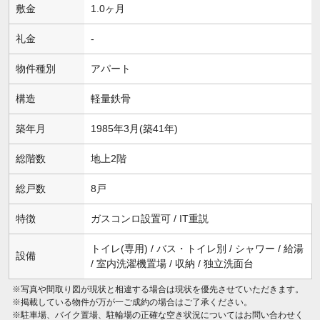
敷金
1.0ヶ月
礼金
-
物件種別
アパート
構造
軽量鉄骨
築年月
1985年3月(築41年)
総階数
地上2階
総戸数
8戸
特徴
ガスコンロ設置可 / IT重説
トイレ(専用) / バス・トイレ別 / シャワー / 給湯
設備
/ 室内洗濯機置場 / 収納 / 独立洗面台
※写真や間取り図が現状と相違する場合は現状を優先させていただきます。
※掲載している物件が万が一ご成約の場合はご了承ください。
※駐車場、バイク置場、駐輪場の正確な空き状況についてはお問い合わせく