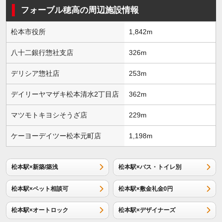
フォーブル穂高の周辺施設情報
松本市役所
1,842m
八十二銀行惣社支店
326m
デリシア惣社店
253m
デイリーヤマザキ松本清水2丁目店
362m
マツモトキヨシそうざ店
229m
ケーヨーデイツー松本元町店
1,198m
松本駅×新築/築浅
松本駅×バス・トイレ別
松本駅×ペット相談可
松本駅×敷金礼金0円
松本駅×オートロック
松本駅×デザイナーズ