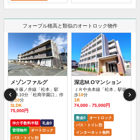
フォーブル穂高と類似のオートロック物件
メゾンファルグ
深志M.Oマンション
ＪＲ篠ノ井線「松本」駅
ＪＲ中央本線「松本」駅徒
バス10分「松商学園口」停
歩
10
分
歩
10
分
1R
3LDK
74,000 - 75,000円
9
75,000円
敷金0
オートロック
仲介手数料半額
礼金0
バス・トイレ別
管理物件
オートロック
インターネット無料
バス・トイレ別