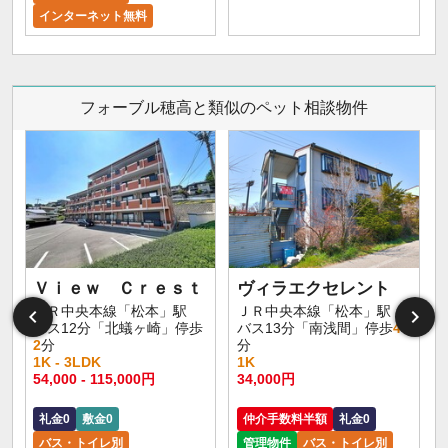
インターネット無料
フォーブル穂高と類似のペット相談物件
Ｖｉｅｗ Ｃｒｅｓｔ
ヴィラエクセレント
ＪＲ中央本線「松本」駅
ＪＲ中央本線「松本」駅
バス12分「北蟻ヶ崎」停歩
バス13分「南浅間」停歩
4
2
分
分
1K - 3LDK
1K
54,000 - 115,000円
34,000円
礼金0
敷金0
仲介手数料半額
礼金0
バス・トイレ別
管理物件
バス・トイレ別