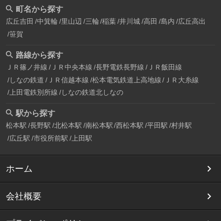
町名から探す
広丘吉田
中箕輪
里山辺
三輪
稲葉
井川城
高田
島内
広丘高出
笹賀
路線から探す
ＪＲ篠ノ井線
ＪＲ中央本線
長野電鉄長野線
ＪＲ飯田線
しなの鉄道
ＪＲ信越本線
松本電気鉄道上高地線
ＪＲ大糸線
上田電鉄別所線
しなの鉄道北しなの
駅から探す
松本駅
長野駅
北松本駅
南松本駅
西松本駅
平田駅
村井駅
広丘駅
市役所前駅
上田駅
ホーム
会社概要