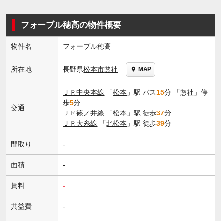
フォーブル穂高の物件概要
物件名
フォーブル穂高
長野県
松本市
惣社
所在地
MAP
ＪＲ中央本線
「
松本
」駅 バス
15
分 「惣社」停
歩
5
分
交通
ＪＲ篠ノ井線
「
松本
」駅 徒歩
37
分
ＪＲ大糸線
「
北松本
」駅 徒歩
39
分
間取り
-
面積
-
賃料
-
共益費
-