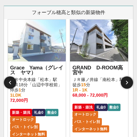
フォーブル穂高と類似の新築物件
Grace Yama（グレイ
GRAND D-ROOM高
ス ヤマ）
宮中
ＪＲ中央本線「松本」駅
ＪＲ篠ノ井線「南松本」駅
バス18分「山辺中学校前」
徒歩
15
分
停歩
1
分
1R - 1K
1LDK
68,000 - 72,000円
72,000円
新築・築浅
礼金0
敷金0
新築・築浅
礼金0
敷金0
オートロック
オートロック
バス・トイレ別
バス・トイレ別
インターネット無料
インターネット無料