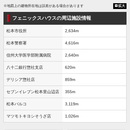
※地図上の建物所在地は誤差がある場合があります
拡大
フェニックスハウスの周辺施設情報
松本市役所
2,634m
松本警察署
4,616m
信州大学医学部附属病院
2,640m
八十二銀行惣社支店
620m
デリシア惣社店
859m
セブンイレブン松本里山辺店
355m
松本パルコ
3,119m
マツモトキヨシそうざ店
1,026m