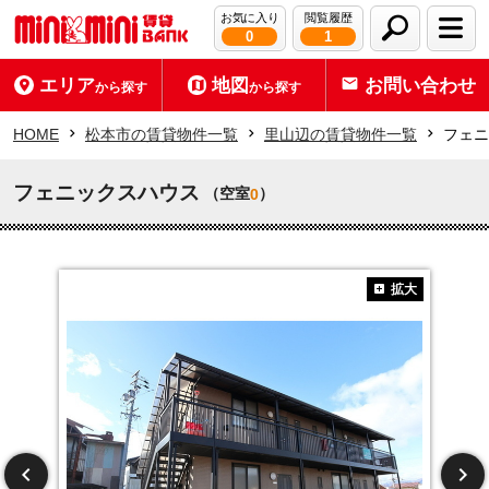
お気に入り
閲覧履歴
0
1
エリア
地図
お問い合わせ
から探す
から探す
HOME
松本市の賃貸物件一覧
里山辺の賃貸物件一覧
フェニ
フェニックスハウス
（空室
）
0
拡大