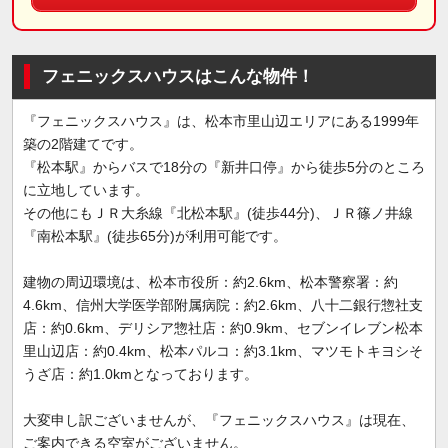
フェニックスハウスはこんな物件！
『フェニックスハウス』は、松本市里山辺エリアにある1999年
築の2階建てです。
『松本駅』からバスで18分の『新井口停』から徒歩5分のところ
に立地しています。
その他にもＪＲ大糸線『北松本駅』(徒歩44分)、ＪＲ篠ノ井線
『南松本駅』(徒歩65分)が利用可能です。
建物の周辺環境は、松本市役所：約2.6km、松本警察署：約
4.6km、信州大学医学部附属病院：約2.6km、八十二銀行惣社支
店：約0.6km、デリシア惣社店：約0.9km、セブンイレブン松本
里山辺店：約0.4km、松本パルコ：約3.1km、マツモトキヨシそ
うざ店：約1.0kmとなっております。
大変申し訳ございませんが、『フェニックスハウス』は現在、
ご案内できる空室がございません。