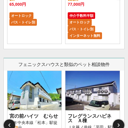
65,000円
77,000円
8
オートロック
仲介手数料半額
バス・トイレ別
オートロック
バス・トイレ別
インターネット無料
フェニックスハウスと類似のペット相談物件
宮の前ハイツ むらせ
フレグランスハピネ
ス Ａ棟
ＪＲ中央本線「松本」駅徒
ＪＲ篠ノ井線「平田」駅徒
歩
70
分