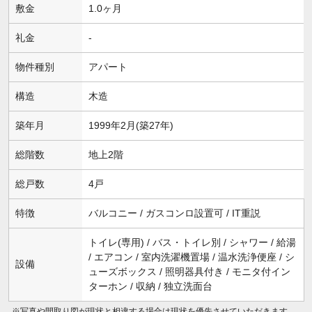
敷金
1.0ヶ月
礼金
-
物件種別
アパート
構造
木造
築年月
1999年2月(築27年)
総階数
地上2階
総戸数
4戸
特徴
バルコニー / ガスコンロ設置可 / IT重説
トイレ(専用) / バス・トイレ別 / シャワー / 給湯
/ エアコン / 室内洗濯機置場 / 温水洗浄便座 / シ
設備
ューズボックス / 照明器具付き / モニタ付イン
ターホン / 収納 / 独立洗面台
※写真や間取り図が現状と相違する場合は現状を優先させていただきます。