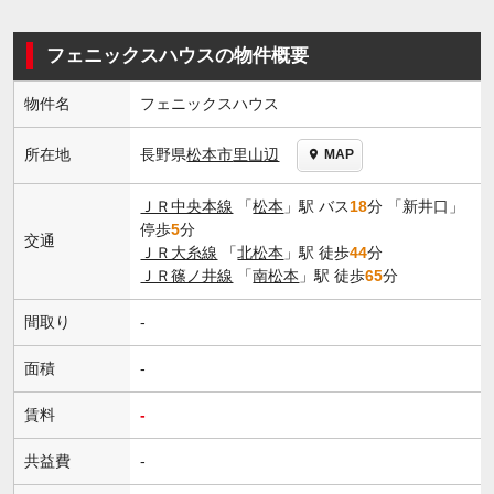
フェニックスハウスの物件概要
物件名
フェニックスハウス
長野県
松本市
里山辺
所在地
MAP
ＪＲ中央本線
「
松本
」駅 バス
18
分 「新井口」
停歩
5
分
交通
ＪＲ大糸線
「
北松本
」駅 徒歩
44
分
ＪＲ篠ノ井線
「
南松本
」駅 徒歩
65
分
間取り
-
面積
-
賃料
-
共益費
-