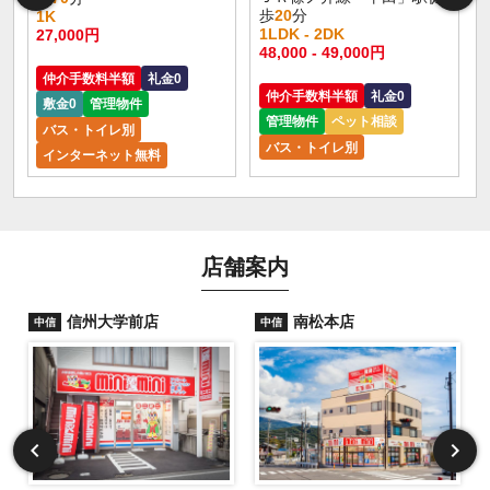
歩
20
分
1K
1LDK - 2DK
27,000円
48,000 - 49,000円
仲介手数料半額
礼金0
仲介手数料半額
礼金0
敷金0
管理物件
管理物件
ペット相談
バス・トイレ別
バス・トイレ別
インターネット無料
店舗案内
信州大学前店
南松本店
中信
中信