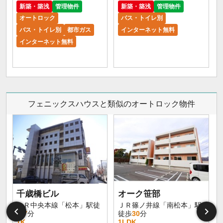
新築・築浅
管理物件
新築・築浅
管理物件
オートロック
バス・トイレ別
バス・トイレ別
都市ガス
インターネット無料
インターネット無料
フェニックスハウスと類似のオートロック物件
千歳橋ビル
オーク笹部
大
ＪＲ中央本線「松本」駅徒
ＪＲ篠ノ井線「南松本」駅
歩
7
分
徒歩
30
分
1K
1LDK