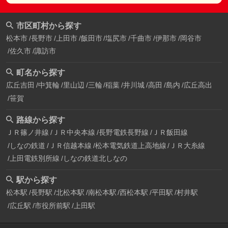
市区町村から探す
松本市
長野市
上田市
飯田市
塩尻市
千曲市
伊那市
岡谷市
佐久市
諏訪市
町名から探す
広丘吉田
中箕輪
里山辺
三輪
稲葉
井川城
高田
島内
広丘高出
笹賀
路線から探す
ＪＲ篠ノ井線
ＪＲ中央本線
長野電鉄長野線
ＪＲ飯田線
しなの鉄道
ＪＲ信越本線
松本電気鉄道上高地線
ＪＲ大糸線
上田電鉄別所線
しなの鉄道北しなの
駅から探す
松本駅
長野駅
北松本駅
南松本駅
西松本駅
平田駅
村井駅
広丘駅
市役所前駅
上田駅