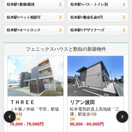
松本駅×新築/築浅
松本駅×バス・トイレ別
松本駅×ペット相談可
松本駅×敷金礼金0円
松本駅×オートロック
松本駅×デザイナーズ
フェニックスハウスと類似の新築物件
イ
ＴＨＲＥＥ
リアン波田
ＪＲ篠ノ井線「平田」駅徒
松本電気鉄道上高地線「三
歩
18
分
溝」駅徒歩
4
分
1LDK
1K
76,000 - 79,000円
58,000 - 60,000円