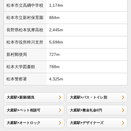
松本市立高綱中学校
1,174m
松本市立新村保育園
884m
長野県松本筑摩高校
2,445m
松本市役所梓川支所
5,698m
新村郵便局
727m
松本大学図書館
788m
松本警察署
4,325m
大庭駅×新築/築浅
大庭駅×バス・トイレ別
大庭駅×ペット相談可
大庭駅×敷金礼金0円
大庭駅×オートロック
大庭駅×デザイナーズ