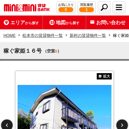
お気に入り
閲覧履歴
0
1
エリア
地図
お問い合わせ
から探す
から探す
HOME
松本市の賃貸物件一覧
新村の賃貸物件一覧
稼ぐ家姫
稼ぐ家姫１６号
（空室
）
0
拡大