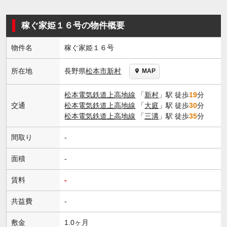
稼ぐ家姫１６号の物件概要
物件名
稼ぐ家姫１６号
長野県
松本市
新村
所在地
MAP
松本電気鉄道上高地線
「
新村
」駅 徒歩
19
分
交通
松本電気鉄道上高地線
「
大庭
」駅 徒歩
30
分
松本電気鉄道上高地線
「
三溝
」駅 徒歩
35
分
間取り
-
面積
-
賃料
-
共益費
-
敷金
1.0ヶ月