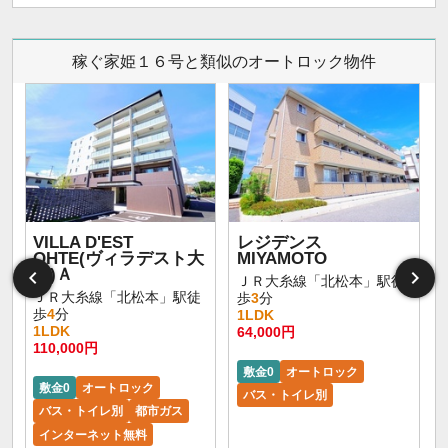
稼ぐ家姫１６号と類似のオートロック物件
VILLA D'EST
レジデンス
OHTE(ヴィラデスト大
MIYAMOTO
手)Ａ
ＪＲ大糸線「北松本」駅徒
ＪＲ大糸線「北松本」駅徒
歩
3
分
歩
4
分
1LDK
1LDK
64,000円
110,000円
敷金0
オートロック
敷金0
オートロック
バス・トイレ別
バス・トイレ別
都市ガス
インターネット無料