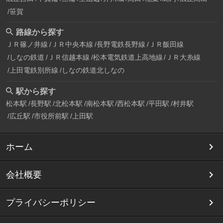
笹賀
路線から探す
ＪＲ篠ノ井線
ＪＲ中央本線
長野電鉄長野線
ＪＲ飯田線
しなの鉄道
ＪＲ信越本線
松本電気鉄道上高地線
ＪＲ大糸線
上田電鉄別所線
しなの鉄道北しなの
駅から探す
松本駅
長野駅
北松本駅
南松本駅
西松本駅
平田駅
村井駅
広丘駅
市役所前駅
上田駅
ホーム
会社概要
プライバシーポリシー