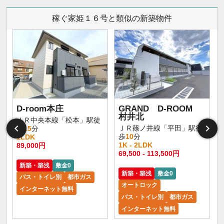
稼ぐ家姫１６号と類似の新築物件
D-room本庄
GRAND D-ROOM
村井北
ＪＲ中央本線「松本」駅徒
ＪＲ篠ノ井線「平田」駅徒
歩
15
分
歩
10
分
1LDK
1K - 2LDK
89,000円
1
69,500 - 113,500円
新築・築浅
敷金0
新築・築浅
敷金0
バス・トイレ別
都市ガス
オートロック
インターネット無料
バス・トイレ別
都市ガス
インターネット無料