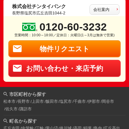
株式会社チンタイバンク
会社案内
長野県塩尻市広丘吉田1044-2
0120-60-3232
営業時間：10:00～18:00／定休日：火曜日(1～3月は無休で営業)
物件リクエスト
お問い合わせ・来店予約
市区町村から探す
松本市
長野市
上田市
飯田市
塩尻市
千曲市
伊那市
岡谷市
佐久市
諏訪市
町名から探す
広丘吉田
中箕輪
三輪
里山辺
井川城
高田
稲葉
島内
広丘高出