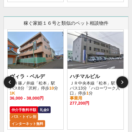
稼ぐ家姫１６号と類似のペット相談物件
ヴィラ・ベルデ
ハチマルビル
ＪＲ篠ノ井線「松本」駅
ＪＲ中央本線「松本」駅
バス8分「沢村」停歩
10
分
バス13分「ハローワーク入
1K
口」停歩
1
分
36,000 - 38,000円
事業用
277,200円
仲介手数料半額
礼金0
バス・トイレ別
インターネット無料