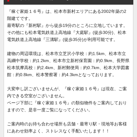
『稼ぐ家姫１６号』は、松本市新村エリアにある2002年築の2
階建てです。
最寄駅の『新村駅』から徒歩19分のところに立地しています。
その他にも松本電気鉄道上高地線『大庭駅』(徒歩30分)、松本
電気鉄道上高地線『三溝駅』(徒歩35分)が利用可能です。
建物の周辺環境は、松本市立芝沢小学校：約1.5km、松本市立
高綱中学校：約1.2km、松本市立新村保育園：約0.9km、長野県
松本筑摩高校：約2.4km、新村郵便局：約0.7km、松本大学図書
館：約0.8km、松本警察署：約4.3kmとなっております。
大変申し訳ございませんが、『稼ぐ家姫１６号』は現在、ご案
内できる空室がございません。
ページ下部に『稼ぐ家姫１６号』の類似物件をご案内しており
ますので、是非一度ご覧になってください。
ご案内時のお待ち合わせ場所も店舗・最寄り駅・現地等お客様
にあわせ効率よく、ストレスなく手配いたします！！