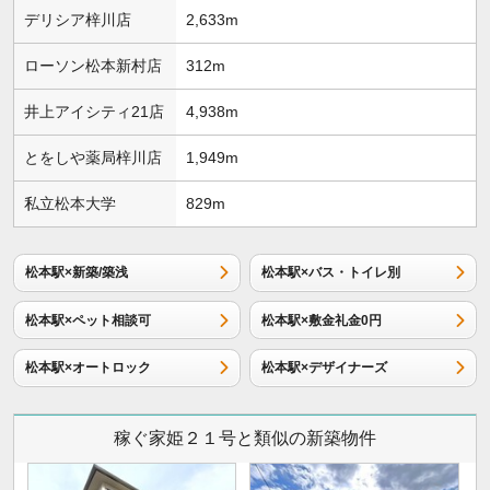
デリシア梓川店
2,633m
ローソン松本新村店
312m
井上アイシティ21店
4,938m
とをしや薬局梓川店
1,949m
私立松本大学
829m
松本駅×新築/築浅
松本駅×バス・トイレ別
松本駅×ペット相談可
松本駅×敷金礼金0円
松本駅×オートロック
松本駅×デザイナーズ
稼ぐ家姫２１号と類似の新築物件