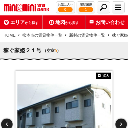
お気に入り
閲覧履歴
0
1
エリア
地図
お問い合わせ
から探す
から探す
HOME
松本市の賃貸物件一覧
新村の賃貸物件一覧
稼ぐ家姫
稼ぐ家姫２１号
（空室
）
0
拡大