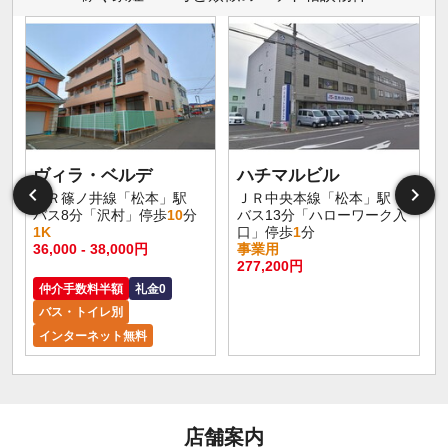
ヴィラ・ベルデ
ハチマルビル
ＪＲ篠ノ井線「松本」駅
ＪＲ中央本線「松本」駅
バス8分「沢村」停歩
10
分
バス13分「ハローワーク入
1K
口」停歩
1
分
36,000 - 38,000円
事業用
277,200円
仲介手数料半額
礼金0
バス・トイレ別
インターネット無料
店舗案内