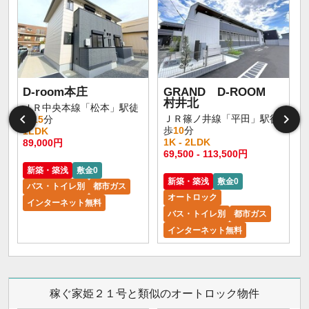
D-room本庄
GRAND D-ROOM
村井北
ＪＲ中央本線「松本」駅徒
ＪＲ篠ノ井線「平田」駅徒
歩
15
分
歩
10
分
1LDK
1K - 2LDK
89,000円
1
69,500 - 113,500円
新築・築浅
敷金0
新築・築浅
敷金0
バス・トイレ別
都市ガス
オートロック
インターネット無料
バス・トイレ別
都市ガス
インターネット無料
稼ぐ家姫２１号と類似のオートロック物件