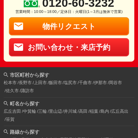
0120-60-3232
営業時間：10:00～18:00／定休日：火曜日(1～3月は無休で営業)
物件リクエスト
お問い合わせ・来店予約
市区町村から探す
松本市
長野市
上田市
飯田市
塩尻市
千曲市
伊那市
岡谷市
佐久市
諏訪市
町名から探す
広丘吉田
中箕輪
三輪
里山辺
井川城
高田
稲葉
島内
広丘高出
笹賀
路線から探す