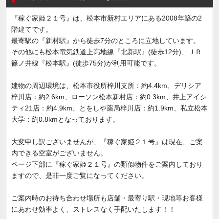
『稼ぐ家姫２１号』は、松本市新村エリアにある2008年築の2
階建てです。
最寄駅の『新村駅』から徒歩7分のところに立地しています。
その他にも松本電気鉄道上高地線『北新駅』(徒歩12分)、ＪＲ
篠ノ井線『松本駅』(徒歩75分)が利用可能です。
建物の周辺環境は、松本市役所梓川支所：約4.4km、デリシア
梓川店：約2.6km、ローソン松本新村店：約0.3km、井上アイシ
ティ21店：約4.9km、とをしや薬局梓川店：約1.9km、私立松本
大学：約0.8kmとなっております。
大変申し訳ございませんが、『稼ぐ家姫２１号』は現在、ご案
内できる空室がございません。
ページ下部に『稼ぐ家姫２１号』の類似物件をご案内しており
ますので、是非一度ご覧になってください。
ご案内時のお待ち合わせ場所も店舗・最寄り駅・現地等お客様
にあわせ効率よく、ストレスなく手配いたします！！