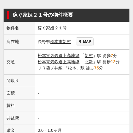
稼ぐ家姫２１号の物件概要
物件名
稼ぐ家姫２１号
長野県
松本市
新村
所在地
MAP
松本電気鉄道上高地線
「
新村
」駅 徒歩
7
分
交通
松本電気鉄道上高地線
「
北新
」駅 徒歩
12
分
ＪＲ篠ノ井線
「
松本
」駅 徒歩
75
分
間取り
-
面積
-
賃料
-
共益費
-
敷金
0.0 - 1.0ヶ月