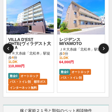
VILLA D'EST
レジデンス
OHTE(ヴィラデスト大
MIYAMOTO
手)Ａ
ＪＲ大糸線「北松本」駅徒
ＪＲ大糸線「北松本」駅徒
歩
3
分
歩
4
分
1LDK
1LDK
64,000円
110,000円
敷金0
オートロック
敷金0
オートロック
バス・トイレ別
バス・トイレ別
都市ガス
インターネット無料
稼ぐ家姫２１号と類似のペット相談物件