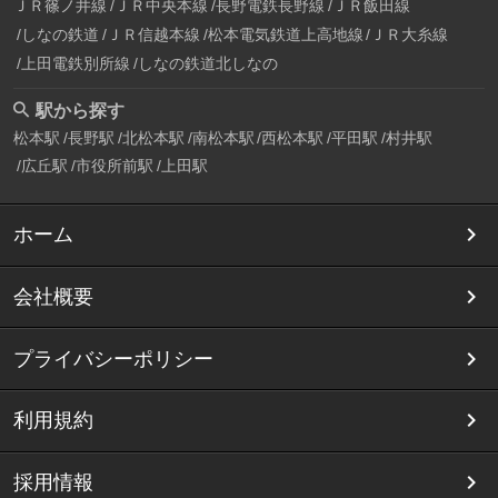
ＪＲ篠ノ井線
ＪＲ中央本線
長野電鉄長野線
ＪＲ飯田線
しなの鉄道
ＪＲ信越本線
松本電気鉄道上高地線
ＪＲ大糸線
上田電鉄別所線
しなの鉄道北しなの
駅から探す
松本駅
長野駅
北松本駅
南松本駅
西松本駅
平田駅
村井駅
広丘駅
市役所前駅
上田駅
ホーム
会社概要
プライバシーポリシー
利用規約
採用情報