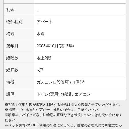
礼金
-
物件種別
アパート
構造
木造
築年月
2008年10月(築17年)
総階数
地上2階
総戸数
6戸
特徴
ガスコンロ設置可 / IT重説
設備
トイレ(専用) / 給湯 / エアコン
※写真や間取り図が現状と相違する場合は現状を優先させていただきます。
※掲載している物件が万が一ご成約の場合はご了承ください。
※駐車場、バイク置場、駐輪場の正確な空き状況についてはお問い合わせく
ださい。
※ペット飼育やSOHO利用の可否に関しては、建物の管理規約で可能になっ