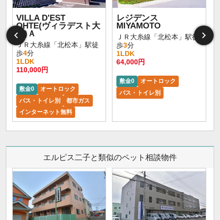
VILLA D'EST
レジデンス
OHTE(ヴィラデスト大
MIYAMOTO
手)Ａ
ＪＲ大糸線「北松本」駅徒
ＪＲ大糸線「北松本」駅徒
歩
3
分
歩
4
分
1LDK
1LDK
64,000円
110,000円
敷金0
オートロック
敷金0
オートロック
バス・トイレ別
バス・トイレ別
都市ガス
インターネット無料
エルピス二子と類似のペット相談物件