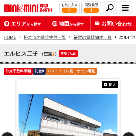
お気に入り
閲覧履歴
0
1
エリア
地図
お問い合わせ
から探す
から探す
HOME
松本市の賃貸物件一覧
笹賀の賃貸物件一覧
エルピス
エルピス二子
（空室
）
1
更新 07/26
仲介手数料半額
礼金0
バス・トイレ別
オール電化
拡大