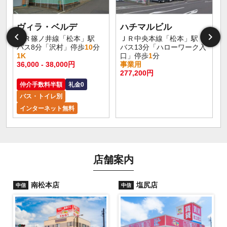
ヴィラ・ベルデ
ハチマルビル
ＪＲ篠ノ井線「松本」駅
ＪＲ中央本線「松本」駅
バス8分「沢村」停歩
10
分
バス13分「ハローワーク入
1K
口」停歩
1
分
36,000 - 38,000円
事業用
277,200円
仲介手数料半額
礼金0
バス・トイレ別
インターネット無料
店舗案内
南松本店
塩尻店
中信
中信