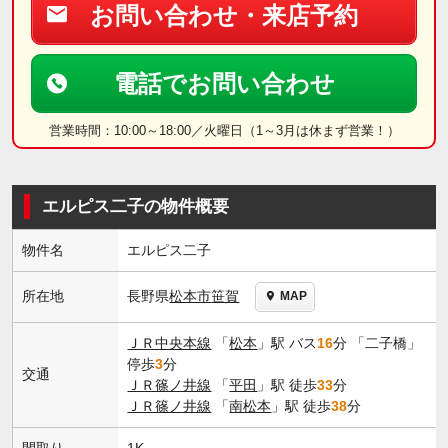
お問い合わせ・来店予約
電話でお問い合わせ
営業時間：10:00～18:00／火曜日（1～3月は休まず営業！）
エルピス二子の物件概要
物件名
エルピス二子
長野県
松本市
笹賀
所在地
MAP
ＪＲ中央本線
「
松本
」駅 バス
16
分 「二子橋」
停歩
3
分
交通
ＪＲ篠ノ井線
「
平田
」駅 徒歩
33
分
ＪＲ篠ノ井線
「
南松本
」駅 徒歩
38
分
間取り
1K