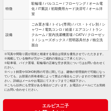
駐輪場 / バルコニー / フローリング / オール電
特徴
化 / IT重説 / 初期費用カード決済可 / オール洋
室
ごみ置き場 / トイレ(専用) / バス・トイレ別 / シ
ャワー / 電気コンロ / 給湯 / エアコン / トラン
設備
クルーム / 室内洗濯機置場 / CATV / クローゼッ
ト / シューズボックス / 照明器具付き / 独立洗
面台
※写真や間取り図が現状と相違する場合は現状を優先させていただきます。
※掲載している物件が万が一ご成約の場合はご了承ください。
※駐車場、バイク置場、駐輪場の正確な空き状況についてはお問い合わせく
ださい。
※ペット飼育やSOHO利用の可否に関しては、建物の管理規約で可能になっ
ていても、お部屋の所有者様によって禁止の場合もございますので御注意下
さい。詳細はメールやお電話にてスタッフまでご相談下さい。
※こちら以外にも空室がある場合がございます。お電話かメールにてお気軽
にお問い合わせください。
エルピス二子