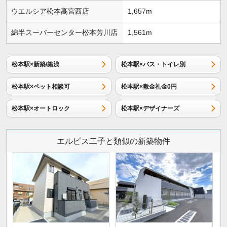
ウエルシア松本高宮西店
1,657m
綿半スーパーセンター松本芳川店
1,561m
松本駅×新築/築浅
松本駅×バス・トイレ別
松本駅×ペット相談可
松本駅×敷金礼金0円
松本駅×オートロック
松本駅×デザイナーズ
エルピス二子と類似の新築物件