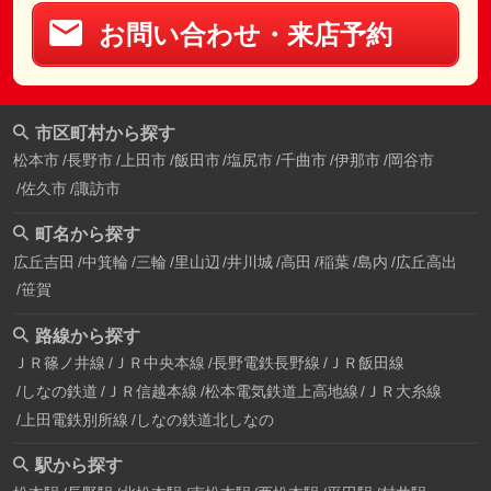
お問い合わせ・来店予約
市区町村から探す
松本市
長野市
上田市
飯田市
塩尻市
千曲市
伊那市
岡谷市
佐久市
諏訪市
町名から探す
広丘吉田
中箕輪
三輪
里山辺
井川城
高田
稲葉
島内
広丘高出
笹賀
路線から探す
ＪＲ篠ノ井線
ＪＲ中央本線
長野電鉄長野線
ＪＲ飯田線
しなの鉄道
ＪＲ信越本線
松本電気鉄道上高地線
ＪＲ大糸線
上田電鉄別所線
しなの鉄道北しなの
駅から探す