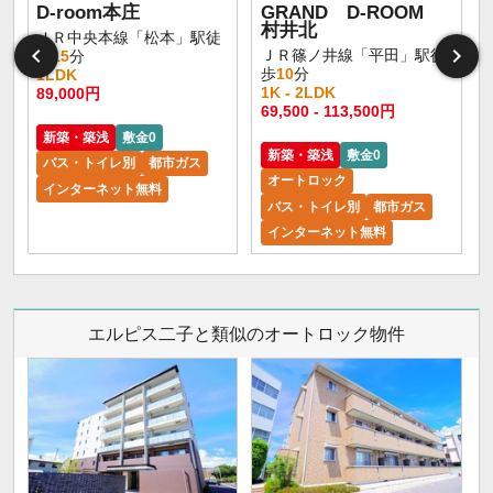
D-room本庄
GRAND D-ROOM
村井北
ＪＲ中央本線「松本」駅徒
ＪＲ篠ノ井線「平田」駅徒
歩
15
分
歩
10
分
1LDK
1K - 2LDK
89,000円
1
69,500 - 113,500円
新築・築浅
敷金0
新築・築浅
敷金0
バス・トイレ別
都市ガス
オートロック
インターネット無料
バス・トイレ別
都市ガス
インターネット無料
エルピス二子と類似のオートロック物件