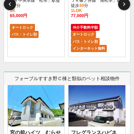
ＪＲ中央本線「松本」駅徒
ＪＲ篠ノ井線「南松本」駅
歩
7
分
徒歩
30
分
1K
1LDK
65,000円
77,000円
8
オートロック
仲介手数料半額
バス・トイレ別
オートロック
バス・トイレ別
インターネット無料
フォーブルすすき野Ｃ棟と類似のペット相談物件
宮の前ハイツ むらせ
フレグランスハピネ