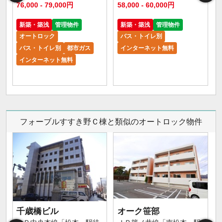
76,000 - 79,000円
58,000 - 60,000円
新築・築浅
管理物件
新築・築浅
管理物件
オートロック
バス・トイレ別
バス・トイレ別
都市ガス
インターネット無料
インターネット無料
フォーブルすすき野Ｃ棟と類似のオートロック物件
千歳橋ビル
オーク笹部
大