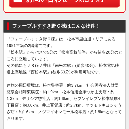
フォーブルすすき野Ｃ棟はこんな物件！
『フォーブルすすき野Ｃ棟』は、松本市里山辺エリアにある
1991年築の2階建てです。
『松本駅』からバスで5分の『松南高校前停』から徒歩20分のと
ころに立地しています。
その他にもＪＲ篠ノ井線『南松本駅』(徒歩40分)、松本電気鉄
道上高地線『西松本駅』(徒歩50分)が利用可能です。
建物の周辺環境は、松本警察署：約3.7km、社会医療法人財団
慈泉会相澤東病院：約1.9km、松本信用金庫つかま支店：約
1.3km、デリシア惣社店：約1.6km、セブンイレブン松本筑摩4
丁目店：約0.6km、井上百貨店：約2.7km、マツモトキヨシそう
ざ店：約1.6km、ノジマイオンモール松本店：約1.9kmとなって
おります。