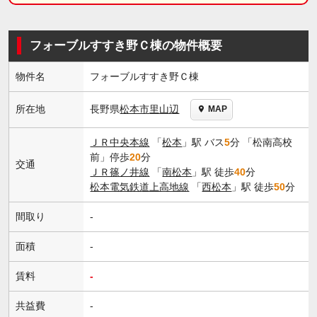
フォーブルすすき野Ｃ棟の物件概要
物件名
フォーブルすすき野Ｃ棟
長野県
松本市
里山辺
所在地
MAP
ＪＲ中央本線
「
松本
」駅 バス
5
分 「松南高校
前」停歩
20
分
交通
ＪＲ篠ノ井線
「
南松本
」駅 徒歩
40
分
松本電気鉄道上高地線
「
西松本
」駅 徒歩
50
分
間取り
-
面積
-
賃料
-
共益費
-