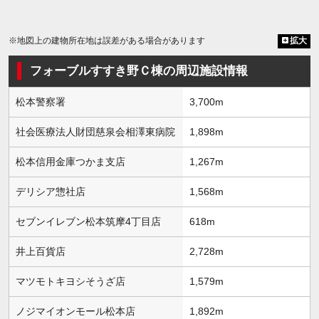
※地図上の建物所在地は誤差がある場合があります
拡大
フォーブルすすき野Ｃ棟の周辺施設情報
松本警察署
3,700m
社会医療法人財団慈泉会相澤東病院
1,898m
松本信用金庫つかま支店
1,267m
デリシア惣社店
1,568m
セブンイレブン松本筑摩4丁目店
618m
井上百貨店
2,728m
マツモトキヨシそうざ店
1,579m
ノジマイオンモール松本店
1,892m