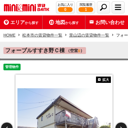
お気に入り
閲覧履歴
0
1
エリア
地図
お問い合わせ
から探す
から探す
HOME
松本市の賃貸物件一覧
里山辺の賃貸物件一覧
フォー
フォーブルすすき野Ｃ棟
（空室
）
0
管理物件
拡大