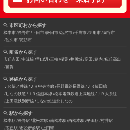
市区町村から探す
松本市
長野市
上田市
飯田市
塩尻市
千曲市
伊那市
岡谷市
佐久市
諏訪市
町名から探す
広丘吉田
中箕輪
里山辺
三輪
稲葉
井川城
高田
島内
広丘高出
笹賀
路線から探す
ＪＲ篠ノ井線
ＪＲ中央本線
長野電鉄長野線
ＪＲ飯田線
しなの鉄道
ＪＲ信越本線
松本電気鉄道上高地線
ＪＲ大糸線
上田電鉄別所線
しなの鉄道北しなの
駅から探す
松本駅
長野駅
北松本駅
南松本駅
西松本駅
平田駅
村井駅
広丘駅
市役所前駅
上田駅