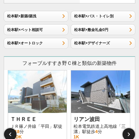
松本駅×新築/築浅
松本駅×バス・トイレ別
松本駅×ペット相談可
松本駅×敷金礼金0円
松本駅×オートロック
松本駅×デザイナーズ
フォーブルすすき野Ｃ棟と類似の新築物件
イ
ＴＨＲＥＥ
リアン波田
ＪＲ篠ノ井線「平田」駅徒
松本電気鉄道上高地線「三
歩
18
分
溝」駅徒歩
4
分
1LDK
1K