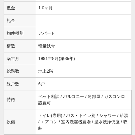
敷金
1.0ヶ月
礼金
-
物件種別
アパート
構造
軽量鉄骨
築年月
1991年8月(築35年)
総階数
地上2階
総戸数
6戸
ペット相談 / バルコニー / 角部屋 / ガスコンロ
特徴
設置可
トイレ(専用) / バス・トイレ別 / シャワー / 給湯
設備
/ エアコン / 室内洗濯機置場 / 温水洗浄便座 / 収
納