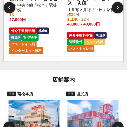
ス Ａ棟
ＪＲ中央本線「松本」駅徒
ＪＲ篠ノ井線「平田」駅徒
歩
70
分
歩
20
分
1K
1LDK - 2DK
27,000円
48,000 - 49,000円
仲介手数料半額
礼金0
仲介手数料半額
礼金0
敷金0
管理物件
管理物件
ペット相談
バス・トイレ別
バス・トイレ別
インターネット無料
店舗案内
南松本店
塩尻店
中信
中信