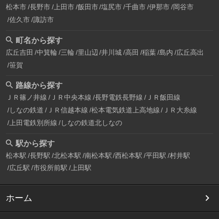
松本市
長野市
上田市
飯田市
塩尻市
千曲市
伊那市
岡谷市
佐久市
諏訪市
町名から探す
広丘吉田
中箕輪
三輪
里山辺
井川城
高田
稲葉
島内
広丘高出
笹賀
路線から探す
ＪＲ篠ノ井線
ＪＲ中央本線
長野電鉄長野線
ＪＲ飯田線
しなの鉄道
ＪＲ信越本線
松本電気鉄道上高地線
ＪＲ大糸線
上田電鉄別所線
しなの鉄道北しなの
駅から探す
松本駅
長野駅
北松本駅
南松本駅
西松本駅
平田駅
村井駅
広丘駅
市役所前駅
上田駅
ホーム