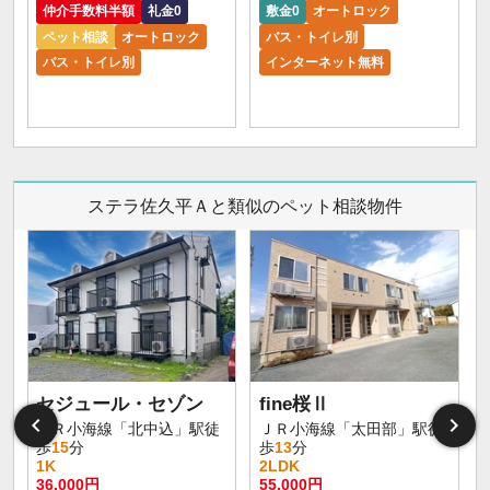
仲介手数料半額
礼金0
敷金0
オートロック
ペット相談
オートロック
バス・トイレ別
バス・トイレ別
インターネット無料
ステラ佐久平Ａと類似のペット相談物件
セジュール・セゾン
fine桜Ⅱ
ＪＲ小海線「北中込」駅徒
ＪＲ小海線「太田部」駅徒
歩
15
分
歩
13
分
1K
2LDK
36,000円
55,000円