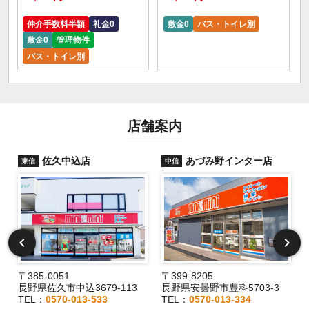
仲介手数料半額
礼金0
敷金0
バス・トイレ別
敷金0
管理物件
バス・トイレ別
店舗案内
佐久中込店
あづみ野インター店
東信
中信
〒385-0051
〒399-8205
長野県佐久市中込3679-113
長野県安曇野市豊科5703-3
TEL：
0570-013-533
TEL：
0570-013-334