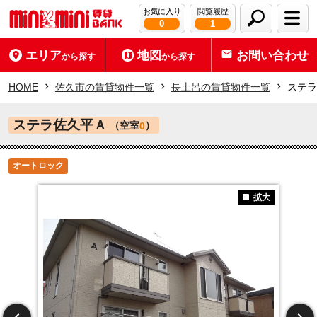
お気に入り
閲覧履歴
0
1
エリア
地図
お問い合わせ
から探す
から探す
HOME
佐久市の賃貸物件一覧
長土呂の賃貸物件一覧
ステラ
ステラ佐久平Ａ
（空室
）
0
オートロック
拡大