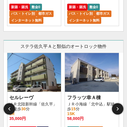
新築・築浅
敷金0
新築・築浅
敷金0
バス・トイレ別
都市ガス
バス・トイレ別
都市ガス
インターネット無料
インターネット無料
ステラ佐久平Ａと類似のオートロック物件
セルレーヴ
フラッツ幸Ａ棟
ＪＲ北陸新幹線「佐久平」
ＪＲ小海線「北中込」駅徒
駅徒歩
30
分
歩
15
分
1R
1SK
35,000円
58,000円