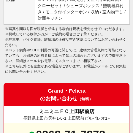
クローゼット / シューズボックス / 照明器具付
き / モニタ付インターホン / 収納 / 室内物干し /
対面キッチン
※写真や間取り図が現状と相違する場合は現状を優先させていただきます。
※掲載している物件が万が一ご成約の場合はご了承ください。
※駐車場、バイク置場、駐輪場の正確な空き状況についてはお問い合わせく
ださい。
※ペット飼育やSOHO利用の可否に関しては、建物の管理規約で可能になっ
ていても、お部屋の所有者様によって禁止の場合もございますので御注意下
さい。詳細はメールやお電話にてスタッフまでご相談下さい。
※こちら以外にも空室がある場合がございます。お電話かメールにてお気軽
にお問い合わせください。
Grand・Felicia
のお問い合わせ
（無料）
ミニミニＦＣ上田駅前店
長野県上田市天神1-8-1 上田駅前ビルパレオ1F