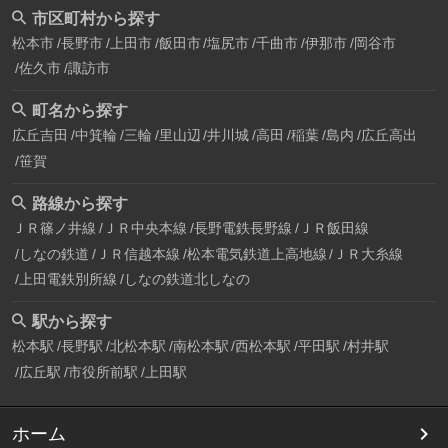
市区町村から探す
松本市
長野市
上田市
飯田市
塩尻市
千曲市
伊那市
岡谷市
佐久市
諏訪市
町名から探す
広丘吉田
中箕輪
三輪
里山辺
井川城
高田
稲葉
島内
広丘高出
笹賀
路線から探す
ＪＲ篠ノ井線
ＪＲ中央本線
長野電鉄長野線
ＪＲ飯田線
しなの鉄道
ＪＲ信越本線
松本電気鉄道上高地線
ＪＲ大糸線
上田電鉄別所線
しなの鉄道北しなの
駅から探す
松本駅
長野駅
北松本駅
南松本駅
西松本駅
平田駅
村井駅
広丘駅
市役所前駅
上田駅
ホーム