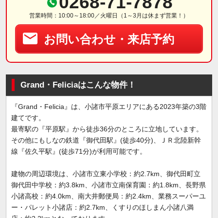
0268-71-7878
営業時間：10:00～18:00／火曜日（1～3月は休まず営業！）
お問い合わせ・来店予約
Grand・Feliciaはこんな物件！
『Grand・Felicia』は、小諸市平原エリアにある2023年築の3階
建てです。
最寄駅の『平原駅』から徒歩36分のところに立地しています。
その他にもしなの鉄道『御代田駅』(徒歩40分)、ＪＲ北陸新幹
線『佐久平駅』(徒歩71分)が利用可能です。
建物の周辺環境は、小諸市立東小学校：約2.7km、御代田町立
御代田中学校：約3.8km、小諸市立南保育園：約1.8km、長野県
小諸高校：約4.0km、南大井郵便局：約2.4km、業務スーパーユ
ー・パレット小諸店：約2.7km、くすりのほしまん小諸八満