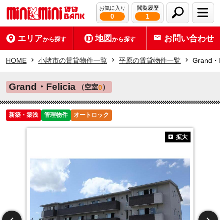
お気に入り
閲覧履歴
0
1
エリア
地図
お問い合わせ
から探す
から探す
HOME
小諸市の賃貸物件一覧
平原の賃貸物件一覧
Grand・F
Grand・Felicia
（空室
）
0
新築・築浅
管理物件
オートロック
拡大