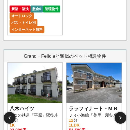
新築・築浅
敷金0
管理物件
オートロック
バス・トイレ別
インターネット無料
Grand・Feliciaと類似のペット相談物件
八木ハイツ
ラッフィナート・M B
しなの鉄道「平原」駅徒歩
ＪＲ小海線「美里」駅徒歩
15
分
12
分
1K
1LDK
33,000円
51,500円