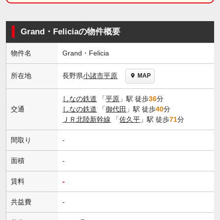
Grand・Feliciaの物件概要
物件名
Grand・Felicia
長野県
小諸市
平原
所在地
MAP
しなの鉄道
「
平原
」駅 徒歩
36
分
交通
しなの鉄道
「
御代田
」駅 徒歩
40
分
ＪＲ北陸新幹線
「
佐久平
」駅 徒歩
71
分
間取り
-
面積
-
賃料
-
共益費
-