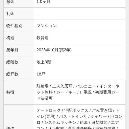
敷金
1.0ヶ月
礼金
-
物件種別
マンション
構造
鉄骨造
築年月
2023年10月(築2年)
総階数
地上3階
総戸数
18戸
駐輪場 / 二人入居可 / バルコニー / インターネ
特徴
ット無料 / カードキー / IT重説 / 初期費用カー
ド決済可
オートロック / 宅配ボックス / ごみ置き場 / ト
イレ(専用) / バス・トイレ別 / シャワー / IHコン
ロ / システムキッチン / 給湯 / 追焚機能 / エア
設備
コン / 床下収納 / 温水洗浄便座 / 浴室乾燥機 /