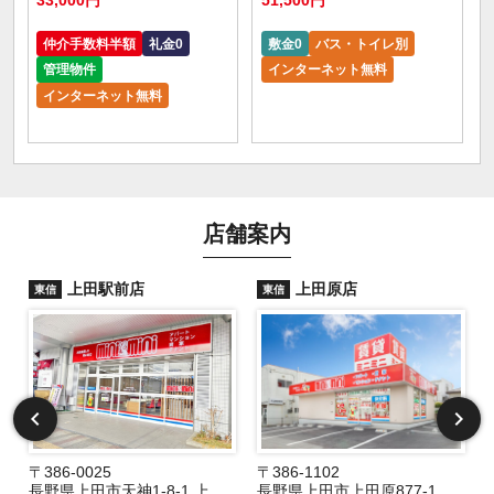
仲介手数料半額
礼金0
敷金0
バス・トイレ別
管理物件
インターネット無料
インターネット無料
店舗案内
上田駅前店
上田原店
東信
東信
〒386-0025
〒386-1102
長野県上田市天神1-8-1 上田駅前ビルパレオ1F
長野県上田市上田原877-1