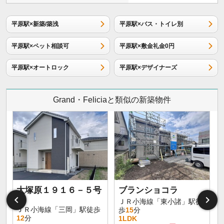
平原駅×新築/築浅
平原駅×バス・トイレ別
平原駅×ペット相談可
平原駅×敷金礼金0円
平原駅×オートロック
平原駅×デザイナーズ
Grand・Feliciaと類似の新築物件
大塚原１９１６－５号
ブランショコラ
棟
ＪＲ小海線「東小諸」駅徒
ＪＲ小海線「三岡」駅徒歩
歩
15
分
12
分
1LDK