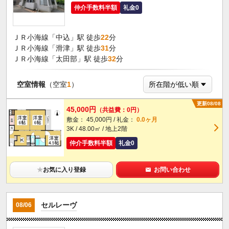
仲介手数料半額
礼金0
ＪＲ小海線「中込」駅 徒歩
22
分
ＪＲ小海線「滑津」駅 徒歩
31
分
ＪＲ小海線「太田部」駅 徒歩
32
分
空室情報
（空室
1
）
更新08/08
45,000円
（共益費：0円）
敷金： 45,000円 / 礼金：
0.0ヶ月
3K / 48.00㎡ / 地上2階
仲介手数料半額
礼金0
★
お気に入り登録
お問い合わせ
セルレーヴ
08/06