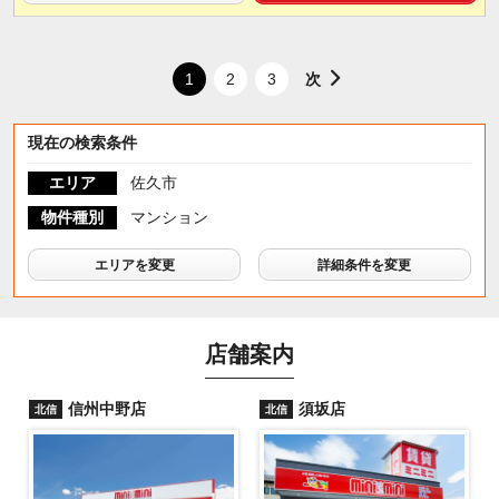
次
1
2
3
現在の検索条件
エリア
佐久市
物件種別
マンション
エリアを変更
詳細条件を変更
店舗案内
信州中野店
須坂店
北信
北信