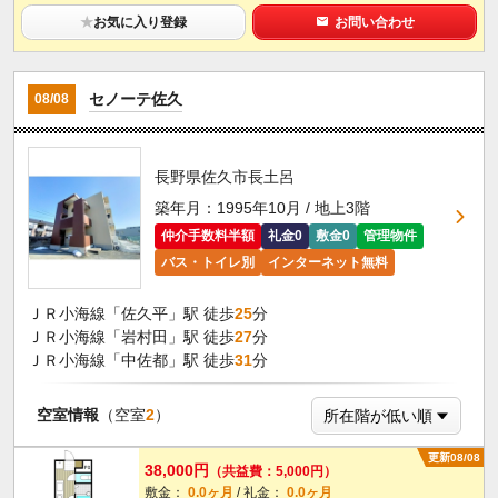
★
お気に入り登録
お問い合わせ
セノーテ佐久
08/08
長野県佐久市長土呂
築年月：1995年10月 / 地上3階
仲介手数料半額
礼金0
敷金0
管理物件
バス・トイレ別
インターネット無料
ＪＲ小海線「佐久平」駅 徒歩
25
分
ＪＲ小海線「岩村田」駅 徒歩
27
分
ＪＲ小海線「中佐都」駅 徒歩
31
分
空室情報
（空室
2
）
更新08/08
38,000円
（共益費：5,000円）
敷金：
0.0ヶ月
/ 礼金：
0.0ヶ月