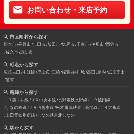
お問い合わせ・来店予約
市区町村から探す
松本市
長野市
上田市
飯田市
塩尻市
千曲市
伊那市
岡谷市
佐久市
諏訪市
町名から探す
広丘吉田
中箕輪
里山辺
三輪
稲葉
井川城
高田
島内
広丘高出
笹賀
路線から探す
ＪＲ篠ノ井線
ＪＲ中央本線
長野電鉄長野線
ＪＲ飯田線
しなの鉄道
ＪＲ信越本線
松本電気鉄道上高地線
ＪＲ大糸線
上田電鉄別所線
しなの鉄道北しなの
駅から探す