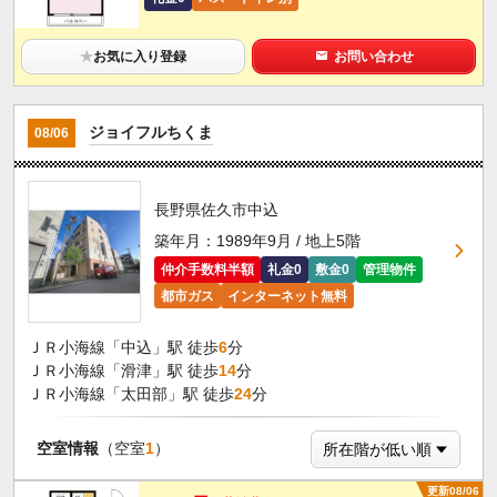
★
お気に入り登録
お問い合わせ
ジョイフルちくま
08/06
長野県佐久市中込
築年月：1989年9月 / 地上5階
仲介手数料半額
礼金0
敷金0
管理物件
都市ガス
インターネット無料
ＪＲ小海線「中込」駅 徒歩
6
分
ＪＲ小海線「滑津」駅 徒歩
14
分
ＪＲ小海線「太田部」駅 徒歩
24
分
空室情報
（空室
1
）
更新08/06