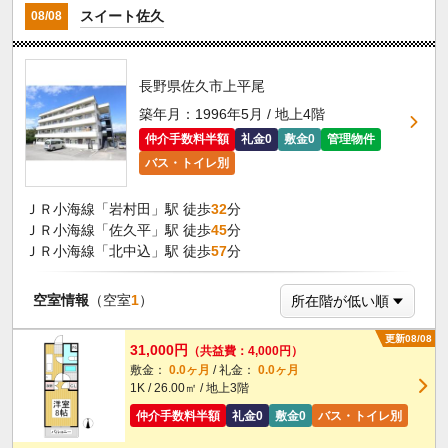
スイート佐久
08/08
長野県佐久市上平尾
築年月：1996年5月 / 地上4階
仲介手数料半額
礼金0
敷金0
管理物件
バス・トイレ別
ＪＲ小海線「岩村田」駅 徒歩
32
分
ＪＲ小海線「佐久平」駅 徒歩
45
分
ＪＲ小海線「北中込」駅 徒歩
57
分
空室情報
（空室
1
）
更新08/08
31,000円
（共益費：4,000円）
敷金：
0.0ヶ月
/ 礼金：
0.0ヶ月
1K / 26.00㎡ / 地上3階
仲介手数料半額
礼金0
敷金0
バス・トイレ別