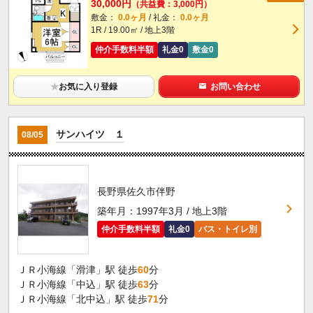
30,000円
（共益費：3,000円）
敷金：
0.0ヶ月
/ 礼金：
0.0ヶ月
1R / 19.00㎡ / 地上3階
仲介手数料半額
礼金0
敷金0
★
お気に入り登録
お問い合わせ
サンハイツ １
08/05
長野県佐久市伴野
築年月：1997年3月 / 地上3階
仲介手数料半額
礼金0
バス・トイレ別
ＪＲ小海線「滑津」駅 徒歩
60
分
ＪＲ小海線「中込」駅 徒歩
63
分
ＪＲ小海線「北中込」駅 徒歩
71
分