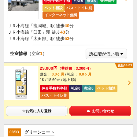
仲介手数料半額
礼金0
敷金0
管理物件
ペット相談
バス・トイレ別
インターネット無料
ＪＲ小海線「龍岡城」駅 徒歩
40
分
ＪＲ小海線「臼田」駅 徒歩
43
分
ＪＲ小海線「太田部」駅 徒歩
53
分
空室情報
（空室
1
）
更新08/03
29,000円
（共益費：3,300円）
敷金：
0.0ヶ月
/ 礼金：
0.0ヶ月
1K / 18.60㎡ / 地上1階
仲介手数料半額
礼金0
敷金0
ペット相談
バス・トイレ別
★
お気に入り登録
お問い合わせ
グリーンコート
08/03