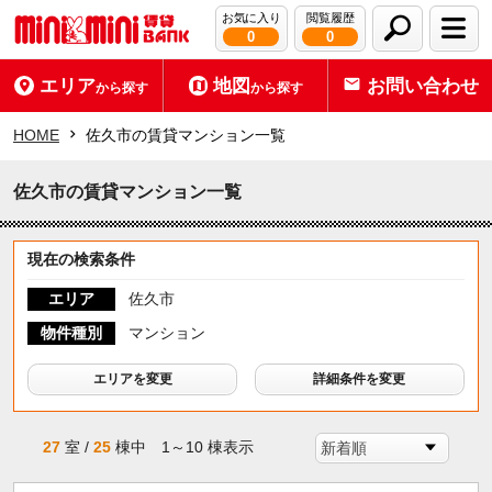
お気に入り
閲覧履歴
0
0
エリア
地図
お問い合わせ
から探す
から探す
HOME
佐久市の賃貸マンション一覧
佐久市の賃貸マンション一覧
現在の検索条件
エリア
佐久市
物件種別
マンション
エリアを変更
詳細条件を変更
27
室 /
25
棟中 1～10 棟表示