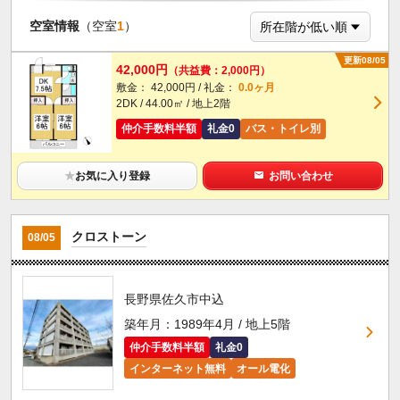
空室情報
（空室
1
）
更新08/05
42,000円
（共益費：2,000円）
敷金： 42,000円 / 礼金：
0.0ヶ月
2DK / 44.00㎡ / 地上2階
仲介手数料半額
礼金0
バス・トイレ別
★
お気に入り登録
お問い合わせ
クロストーン
08/05
長野県佐久市中込
築年月：1989年4月 / 地上5階
仲介手数料半額
礼金0
インターネット無料
オール電化