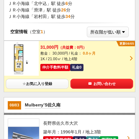
ＪＲ小海線「北中込」駅 徒歩
6
分
ＪＲ小海線「滑津」駅 徒歩
26
分
ＪＲ小海線「岩村田」駅 徒歩
34
分
空室情報
（空室
1
）
更新08/05
31,000円
（共益費：0円）
敷金： 30,000円 / 礼金：
0.0ヶ月
1K / 21.00㎡ / 地上4階
仲介手数料半額
礼金0
★
お気に入り登録
お問い合わせ
Mulberry’S佐久南
08/03
長野県佐久市大沢
築年月：1996年1月 / 地上3階