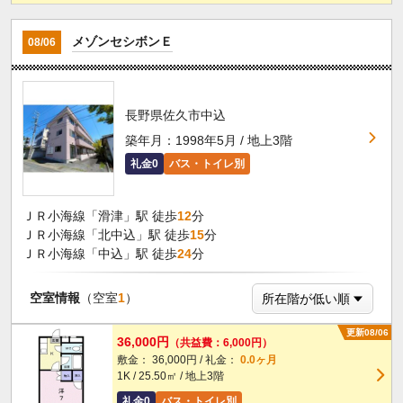
メゾンセシボンＥ
08/06
長野県佐久市中込
築年月：1998年5月 / 地上3階
礼金0
バス・トイレ別
ＪＲ小海線「滑津」駅 徒歩
12
分
ＪＲ小海線「北中込」駅 徒歩
15
分
ＪＲ小海線「中込」駅 徒歩
24
分
空室情報
（空室
1
）
更新08/06
36,000円
（共益費：6,000円）
敷金： 36,000円 / 礼金：
0.0ヶ月
1K / 25.50㎡ / 地上3階
礼金0
バス・トイレ別