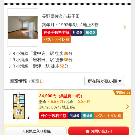
長野県佐久市新子田
築年月：1992年6月 / 地上3階
仲介手数料半額
礼金0
敷金0
バス・トイレ別
ＪＲ小海線「北中込」駅 徒歩
36
分
ＪＲ小海線「岩村田」駅 徒歩
36
分
ＪＲ小海線「滑津」駅 徒歩
52
分
空室情報
（空室
1
）
更新08/03
34,900円
（共益費：0円）
敷金：
0.0ヶ月
/ 礼金：
0.0ヶ月
1K / 26.00㎡ / 地上1階
仲介手数料半額
礼金0
敷金0
バス・トイレ別
★
お気に入り登録
お問い合わせ