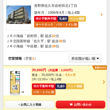
長野県佐久市岩村田北1丁目
築年月：1996年4月 / 地上4階
仲介手数料半額
礼金0
ペット相談
オートロック
バス・トイレ別
ＪＲ小海線「岩村田」駅 徒歩
22
分
ＪＲ北陸新幹線「佐久平」駅 徒歩
30
分
ＪＲ小海線「中佐都」駅 徒歩
39
分
空室情報
（空室
1
）
更新08/06
35,000円
（共益費：2,000円）
敷金： 35,000円 / 礼金：
0.0ヶ月
1R / 22.00㎡ / 地上4階
仲介手数料半額
礼金0
ペット相談
バス・トイレ別
★
お気に入り登録
お問い合わせ