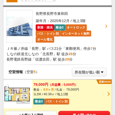
長野県長野市東和田
築年月：2025年12月 / 地上3階
新築・築浅
敷金0
オートロック
バス・トイレ別
インターネット無料
オール電化
ＪＲ篠ノ井線「長野」駅 バス21分「東郵便局」停歩
7
分
しなの鉄道北しなの「北長野」駅 徒歩
26
分
長野電鉄長野線「信濃吉田」駅 徒歩
29
分
空室情報
（空室
5
）
更新08/06
79,000円
（共益費：5,000円）
敷金：
0.0ヶ月
/ 礼金： 79,000円
1LDK / 40.39㎡ / 地上1階
敷金0
バス・トイレ別
★
お気に入り登録
お問い合わせ