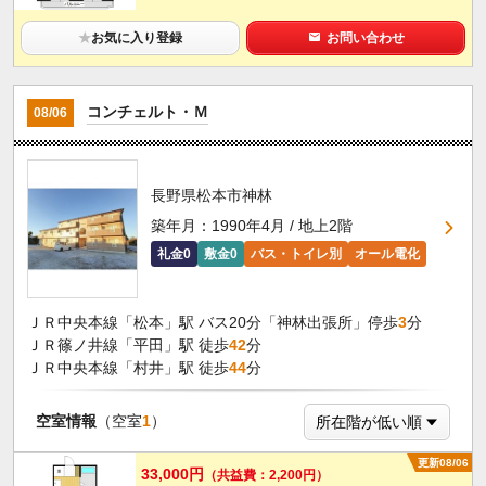
★
お気に入り登録
お問い合わせ
コンチェルト・Ｍ
08/06
長野県松本市神林
築年月：1990年4月 / 地上2階
礼金0
敷金0
バス・トイレ別
オール電化
ＪＲ中央本線「松本」駅 バス20分「神林出張所」停歩
3
分
ＪＲ篠ノ井線「平田」駅 徒歩
42
分
ＪＲ中央本線「村井」駅 徒歩
44
分
空室情報
（空室
1
）
更新08/06
33,000円
（共益費：2,200円）