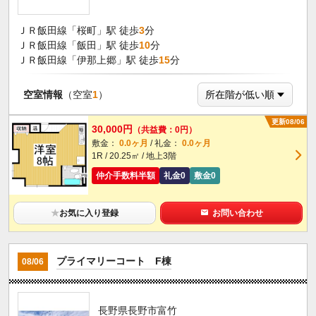
ＪＲ飯田線「桜町」駅 徒歩
3
分
ＪＲ飯田線「飯田」駅 徒歩
10
分
ＪＲ飯田線「伊那上郷」駅 徒歩
15
分
空室情報
（空室
1
）
更新08/06
30,000円
（共益費：0円）
敷金：
0.0ヶ月
/ 礼金：
0.0ヶ月
1R / 20.25㎡ / 地上3階
仲介手数料半額
礼金0
敷金0
★
お気に入り登録
お問い合わせ
プライマリーコート F棟
08/06
長野県長野市富竹