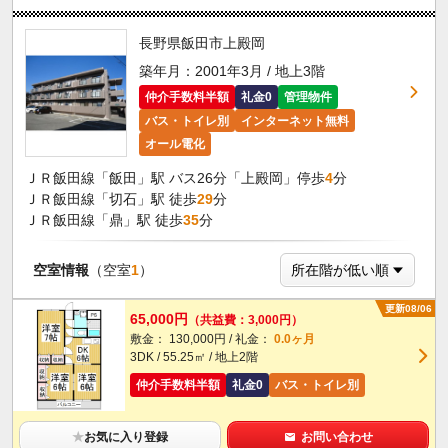
長野県飯田市上殿岡
築年月：2001年3月 / 地上3階
仲介手数料半額
礼金0
管理物件
バス・トイレ別
インターネット無料
オール電化
ＪＲ飯田線「飯田」駅 バス26分「上殿岡」停歩
4
分
ＪＲ飯田線「切石」駅 徒歩
29
分
ＪＲ飯田線「鼎」駅 徒歩
35
分
空室情報
（空室
1
）
更新08/06
65,000円
（共益費：3,000円）
敷金： 130,000円 / 礼金：
0.0ヶ月
3DK / 55.25㎡ / 地上2階
仲介手数料半額
礼金0
バス・トイレ別
★
お気に入り登録
お問い合わせ