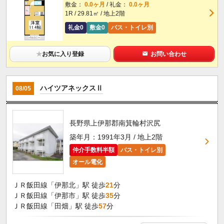
敷金：
0.0ヶ月
/ 礼金：
0.0ヶ月
1R / 29.81㎡ / 地上2階
礼金0
敷金0
バス・トイレ別
★
お気に入り登録
お問い合わせ
ハイツアネックスⅡ
08/05
長野県上伊那郡南箕輪村沢尻
築年月：1991年3月 / 地上2階
仲介手数料半額
バス・トイレ別
オール電化
ＪＲ飯田線「伊那北」駅 徒歩
21
分
ＪＲ飯田線「伊那市」駅 徒歩
35
分
ＪＲ飯田線「田畑」駅 徒歩
57
分