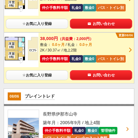
仲介手数料半額
礼金0
敷金0
バス・トイレ別
★
お気に入り登録
お問い合わせ
更新08/06
38,000円
（共益費：2,000円）
敷金：
0.0ヶ月
/ 礼金：
0.0ヶ月
2K / 30.37㎡ / 地上2階
仲介手数料半額
礼金0
敷金0
バス・トイレ別
★
お気に入り登録
お問い合わせ
ブレイントレド
08/06
長野県伊那市山寺
築年月：2005年9月 / 地上4階
仲介手数料半額
礼金0
敷金0
管理物件
バス・トイレ別
インターネット無料