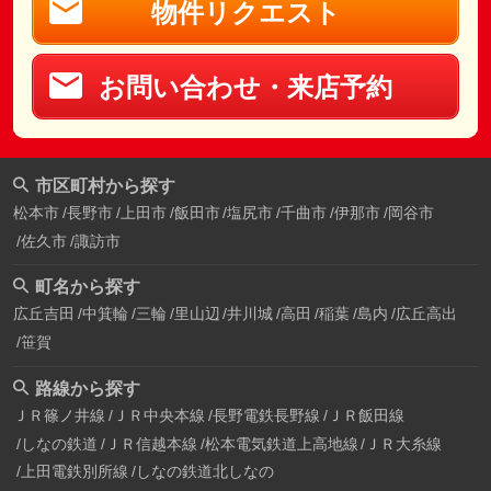
物件リクエスト
お問い合わせ・来店予約
市区町村から探す
松本市
長野市
上田市
飯田市
塩尻市
千曲市
伊那市
岡谷市
佐久市
諏訪市
町名から探す
広丘吉田
中箕輪
三輪
里山辺
井川城
高田
稲葉
島内
広丘高出
笹賀
路線から探す
ＪＲ篠ノ井線
ＪＲ中央本線
長野電鉄長野線
ＪＲ飯田線
しなの鉄道
ＪＲ信越本線
松本電気鉄道上高地線
ＪＲ大糸線
上田電鉄別所線
しなの鉄道北しなの