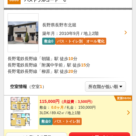
08/06
長野県長野市北堀
築年月：2010年9月 / 地上2階
敷金0
バス・トイレ別
オール電化
長野電鉄長野線「朝陽」駅 徒歩
10
分
長野電鉄長野線「附属中学前」駅 徒歩
15
分
長野電鉄長野線「柳原」駅 徒歩
20
分
空室情報
（空室
1
）
更新08/06
115,000円
（共益費：3,500円）
敷金：
0.0ヶ月
/ 礼金： 150,000円
3LDK / 89.42㎡ / 地上1階
敷金0
バス・トイレ別