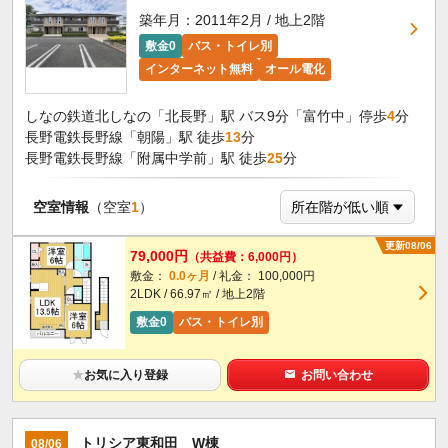
築年月：2011年2月 / 地上2階
敷金0
バス・トイレ別
インターネット無料
オール電化
しなの鉄道北しなの「北長野」駅 バス9分「富竹中」停歩
4
分
長野電鉄長野線「朝陽」駅 徒歩
13
分
長野電鉄長野線「附属中学前」駅 徒歩
25
分
空室情報
（空室
1
）
更新08/06
79,000円
（共益費：6,000円）
敷金：
0.0ヶ月
/ 礼金： 100,000円
2LDK / 66.97㎡ / 地上2階
敷金0
バス・トイレ別
★
お気に入り登録
お問い合わせ
トリシア東和田 W棟
08/06