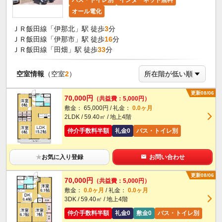
オール電化
ＪＲ飯田線「伊那北」駅 徒歩
3
分
ＪＲ飯田線「伊那市」駅 徒歩
16
分
ＪＲ飯田線「田畑」駅 徒歩
33
分
空室情報
（空室
2
）
更新08/06
70,000円
（共益費：5,000円）
敷金： 65,000円 / 礼金：
0.0ヶ月
2LDK / 59.40㎡ / 地上4階
仲介手数料半額
礼金0
バス・トイレ別
★
お気に入り登録
お問い合わせ
更新08/06
70,000円
（共益費：5,000円）
敷金：
0.0ヶ月
/ 礼金：
0.0ヶ月
3DK / 59.40㎡ / 地上4階
仲介手数料半額
礼金0
敷金0
バス・トイレ別