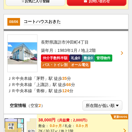
★
お気に入り登録
お問い合わせ
コートハウスおきた
08/06
長野県諏訪市沖田町4丁目
築年月：1983年1月 / 地上2階
仲介手数料半額
礼金0
敷金0
管理物件
バス・トイレ別
オール電化
ＪＲ中央本線「茅野」駅 徒歩
35
分
ＪＲ中央本線「上諏訪」駅 徒歩
66
分
ＪＲ中央本線「青柳」駅 徒歩
124
分
空室情報
（空室
2
）
更新08/06
38,000円
（共益費：2,000円）
敷金：
0.0ヶ月
/ 礼金：
0.0ヶ月
2K / 30.37㎡ / 地上1階