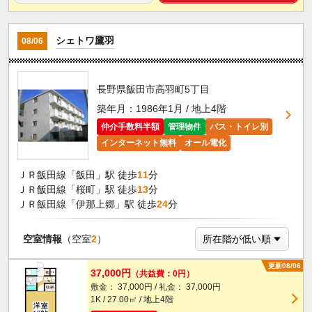
シェトワ鷹羽
08/06
長野県飯田市高羽町5丁目
築年月：1986年1月 / 地上4階
仲介手数料半額
管理物件
バス・トイレ別
インターネット無料
オール電化
ＪＲ飯田線「飯田」駅 徒歩
11
分
ＪＲ飯田線「桜町」駅 徒歩
13
分
ＪＲ飯田線「伊那上郷」駅 徒歩
24
分
空室情報
（空室
2
）
更新08/06
37,000円
（共益費：0円）
敷金： 37,000円 / 礼金： 37,000円
1K / 27.00㎡ / 地上4階