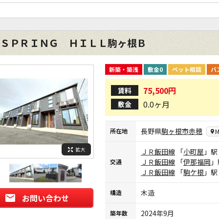
ＳＰＲＩＮＧ ＨＩＬＬ駒ヶ根Ｂ
新築・築浅
敷金0
ペット相談
バ
75,500円
賃料
0.0ヶ月
敷金
長野県
駒ヶ根市
赤穂
所在地
M
拡大
ＪＲ飯田線
「
小町屋
」駅
ＪＲ飯田線
「
伊那福岡
」
交通
ＪＲ飯田線
「
駒ケ根
」駅
木造
構造
お問い合わせ
2024年9月
築年数