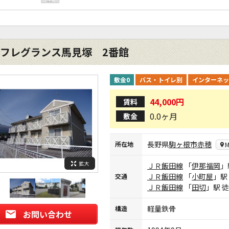
フレグランス馬見塚 2番館
敷金0
バス・トイレ別
インターネッ
44,000円
賃料
0.0ヶ月
敷金
長野県
駒ヶ根市
赤穂
所在地
M
拡大
ＪＲ飯田線
「
伊那福岡
」
ＪＲ飯田線
「
小町屋
」駅
交通
ＪＲ飯田線
「
田切
」駅 
軽量鉄骨
構造
お問い合わせ