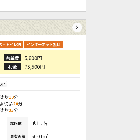
ス・トイレ別
インターネット無料
5,800円
共益費
75,500円
礼金
AP
 徒歩
10
分
駅 徒歩
20
分
 徒歩
25
分
地上2階
総階数
50.01m²
専有面積