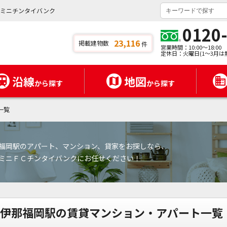
ニミニチンタイバンク
0120
23,116
掲載建物数
件
営業時間：10:00～18:00
定休日：火曜日(1～3月は
沿線
地図
から探す
から探す
一覧
福岡駅のアパート、マンション、貸家をお探しなら、
ミニＦＣチンタイバンクにお任せください！
伊那福岡駅の賃貸マンション・アパート一覧