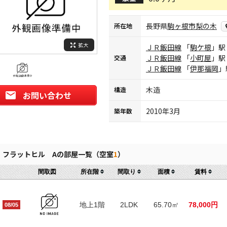
長野県
駒ヶ根市
梨の木
所在地
拡大
ＪＲ飯田線
「
駒ケ根
」駅
ＪＲ飯田線
「
小町屋
」駅
交通
ＪＲ飯田線
「
伊那福岡
」
木造
構造
お問い合わせ
2010年3月
築年数
フラットヒル Aの部屋一覧（空室
1
）
間取図
所在階
間取り
面積
賃料
地上1階
2LDK
65.70㎡
78,000円
08/05