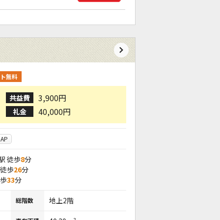
ト無料
3,900円
共益費
40,000円
礼金
AP
駅 徒歩
8
分
 徒歩
26
分
徒歩
33
分
地上2階
総階数