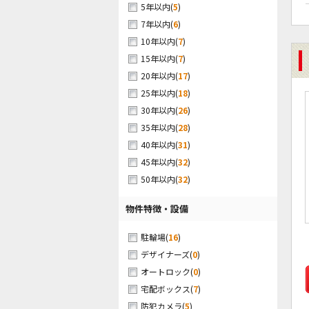
(
5
)
5年以内
(
6
)
7年以内
(
7
)
10年以内
(
7
)
15年以内
(
17
)
20年以内
(
18
)
25年以内
(
26
)
30年以内
(
28
)
35年以内
(
31
)
40年以内
(
32
)
45年以内
(
32
)
50年以内
物件特徴・設備
(
16
)
駐輪場
(
0
)
デザイナーズ
(
0
)
オートロック
(
7
)
宅配ボックス
(
5
)
防犯カメラ