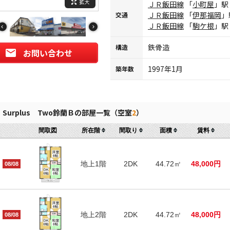
拡大
ＪＲ飯田線
「
小町屋
」駅
ＪＲ飯田線
「
伊那福岡
」
交通
ＪＲ飯田線
「
駒ケ根
」駅
鉄骨造
構造
お問い合わせ
1997年1月
築年数
Surplus Two鈴蘭Ｂの部屋一覧（空室
2
）
間取図
所在階
間取り
面積
賃料
地上1階
2DK
44.72㎡
48,000円
08/08
地上2階
2DK
44.72㎡
48,000円
08/08