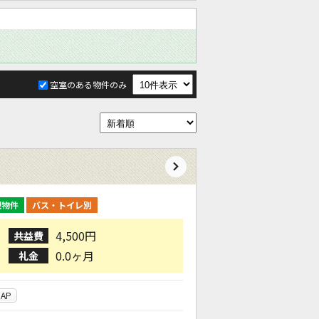
空室のある物件のみ
理物件
バス・トイレ別
4,500円
共益費
0.0ヶ月
礼金
AP