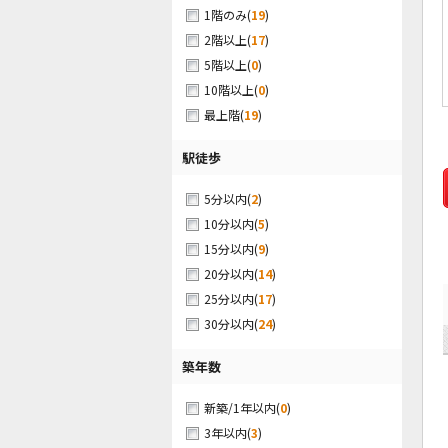
(
19
)
1階のみ
(
17
)
2階以上
(
0
)
5階以上
(
0
)
10階以上
(
19
)
最上階
駅徒歩
(
2
)
5分以内
(
5
)
10分以内
(
9
)
15分以内
(
14
)
20分以内
(
17
)
25分以内
(
24
)
30分以内
築年数
(
0
)
新築/1年以内
(
3
)
3年以内