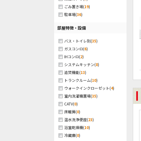
(
19
)
ごみ置き場
(
36
)
駐車場
部屋特徴・設備
(
35
)
バス・トイレ別
(
6
)
ガスコンロ
(
2
)
IHコンロ
(
8
)
システムキッチン
(
13
)
追焚機能
(
10
)
トランクルーム
(
4
)
ウォークインクローゼット
(
35
)
室内洗濯機置場
(
0
)
CATV
(
0
)
床暖房
(
23
)
温水洗浄便座
(
10
)
浴室乾燥機
(
0
)
冷蔵庫