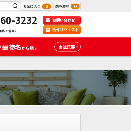
0
0
お気に入り
閲覧履歴
-60-3232
お問い合わせ
物件リクエスト
無休で営業)
建物名
会社概要
から探す