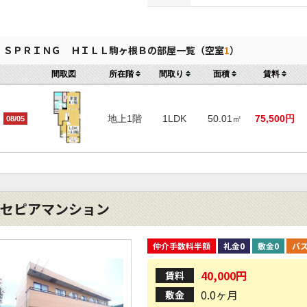
ＳＰＲＩＮＧ ＨＩＬＬ駒ヶ根Ｂの部屋一覧（空室
1
）
間取図
所在階
間取り
面積
賃料
地上1階
1LDK
50.01㎡
75,500円
08/05
セピアマンション
仲介手数料半額
礼金0
敷金0
バ
40,000円
賃料
0.0ヶ月
敷金