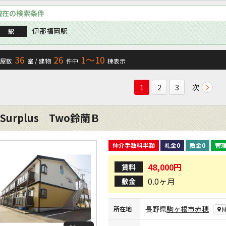
現在の検索条件
伊那福岡駅
駅
36
26
1〜10
屋数
室 / 建物
件中
棟表示
次
1
2
3
Surplus Two鈴蘭Ｂ
仲介手数料半額
礼金0
敷金0
管
48,000円
賃料
0.0ヶ月
敷金
長野県
駒ヶ根市
赤穂
所在地
M