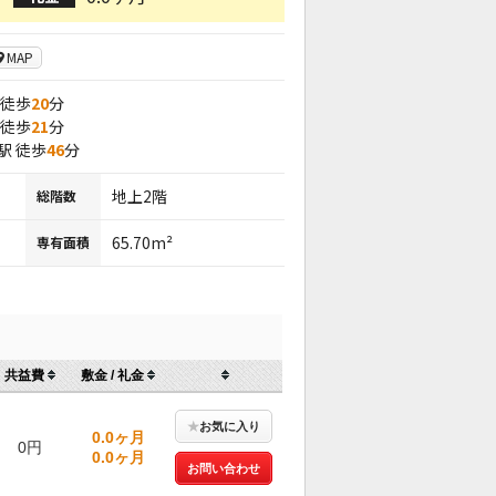
MAP
 徒歩
20
分
 徒歩
21
分
駅 徒歩
46
分
地上2階
総階数
65.70m²
専有面積
共益費
敷金 / 礼金
★
お気に入り
0.0ヶ月
0円
0.0ヶ月
お問い合わせ