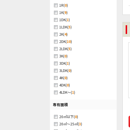
(
0
)
1R
(
9
)
1K
(
1
)
1DK
(
5
)
1LDK
(
4
)
2K
(
10
)
2DK
(
5
)
2LDK
(
0
)
3K
(
1
)
3DK
(
0
)
3LDK
(
0
)
4K
(
0
)
4DK
(
1
)
4LDK～
専有面積
(
0
)
20㎡以下
(
3
)
20㎡～25㎡