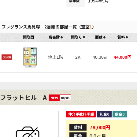
1994年9月
築年数
フレグランス馬見塚 2番館の部屋一覧（空室
1
）
間取図
所在階
間取り
面積
賃料
地上1階
2K
40.30㎡
44,000円
08/06
フラットヒル A
NEW
08/05
仲介手数料半額
礼金0
敷金0
78,000円
賃料
0.0ヶ月
敷金