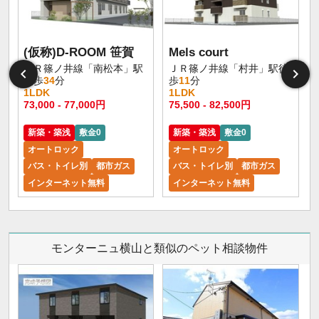
(仮称)D-ROOM 笹賀
Mels court
ＪＲ篠ノ井線「南松本」駅
ＪＲ篠ノ井線「村井」駅徒
徒歩
34
分
歩
11
分
1LDK
1LDK
73,000 - 77,000円
75,500 - 82,500円
新築・築浅
敷金0
新築・築浅
敷金0
オートロック
オートロック
バス・トイレ別
都市ガス
バス・トイレ別
都市ガス
インターネット無料
インターネット無料
モンターニュ横山と類似のペット相談物件