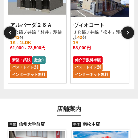
アルバーダ２６Ａ
ヴィオコート
ＪＲ篠ノ井線「村井」駅徒
ＪＲ篠ノ井線「松本」駅徒
歩
43
分
歩
42
分
1K - 1LDK
1R
61,000 - 73,500円
58,000円
新築・築浅
敷金0
仲介手数料半額
バス・トイレ別
バス・トイレ別
インターネット無料
インターネット無料
店舗案内
信州大学前店
南松本店
中信
中信