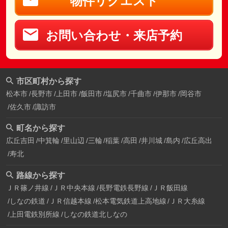
物件リクエスト
お問い合わせ・来店予約
市区町村から探す
松本市
長野市
上田市
飯田市
塩尻市
千曲市
伊那市
岡谷市
佐久市
諏訪市
町名から探す
広丘吉田
中箕輪
里山辺
三輪
稲葉
高田
井川城
島内
広丘高出
寿北
路線から探す
ＪＲ篠ノ井線
ＪＲ中央本線
長野電鉄長野線
ＪＲ飯田線
しなの鉄道
ＪＲ信越本線
松本電気鉄道上高地線
ＪＲ大糸線
上田電鉄別所線
しなの鉄道北しなの