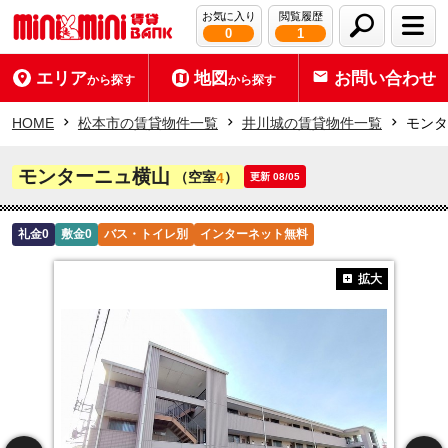
お気に入り
閲覧履歴
0
1
エリア
地図
お問い合わせ
から探す
から探す
HOME
松本市の賃貸物件一覧
井川城の賃貸物件一覧
モンタ
モンターニュ横山
（空室
）
4
更新 08/05
礼金0
敷金0
バス・トイレ別
インターネット無料
拡大