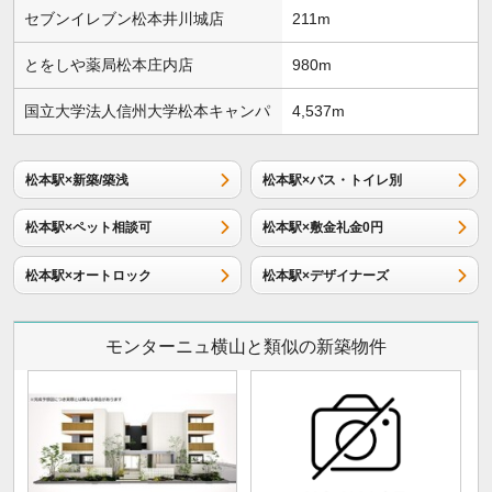
セブンイレブン松本井川城店
211m
とをしや薬局松本庄内店
980m
国立大学法人信州大学松本キャンパ
4,537m
松本駅×新築/築浅
松本駅×バス・トイレ別
松本駅×ペット相談可
松本駅×敷金礼金0円
松本駅×オートロック
松本駅×デザイナーズ
モンターニュ横山と類似の新築物件