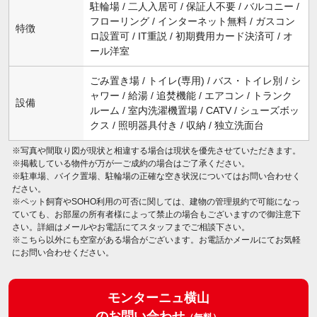
駐輪場 / 二人入居可 / 保証人不要 / バルコニー /
フローリング / インターネット無料 / ガスコン
特徴
ロ設置可 / IT重説 / 初期費用カード決済可 / オ
ール洋室
ごみ置き場 / トイレ(専用) / バス・トイレ別 / シ
ャワー / 給湯 / 追焚機能 / エアコン / トランク
設備
ルーム / 室内洗濯機置場 / CATV / シューズボッ
クス / 照明器具付き / 収納 / 独立洗面台
※写真や間取り図が現状と相違する場合は現状を優先させていただきます。
※掲載している物件が万が一ご成約の場合はご了承ください。
※駐車場、バイク置場、駐輪場の正確な空き状況についてはお問い合わせく
ださい。
※ペット飼育やSOHO利用の可否に関しては、建物の管理規約で可能になっ
ていても、お部屋の所有者様によって禁止の場合もございますので御注意下
さい。詳細はメールやお電話にてスタッフまでご相談下さい。
※こちら以外にも空室がある場合がございます。お電話かメールにてお気軽
にお問い合わせください。
モンターニュ横山
のお問い合わせ