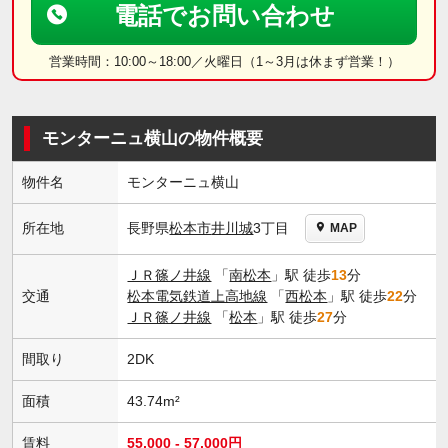
電話でお問い合わせ
営業時間：10:00～18:00／火曜日（1～3月は休まず営業！）
モンターニュ横山の物件概要
物件名
モンターニュ横山
長野県
松本市
井川城
3丁目
所在地
MAP
ＪＲ篠ノ井線
「
南松本
」駅 徒歩
13
分
交通
松本電気鉄道上高地線
「
西松本
」駅 徒歩
22
分
ＪＲ篠ノ井線
「
松本
」駅 徒歩
27
分
間取り
2DK
面積
43.74m²
賃料
55,000 - 57,000円