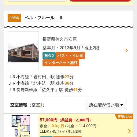
ベル・フルール Ⅱ
08/06
長野県佐久市安原
築年月：2013年9月 / 地上2階
敷金0
バス・トイレ別
インターネット無料
ＪＲ小海線「岩村田」駅 徒歩
27
分
ＪＲ小海線「北中込」駅 徒歩
36
分
ＪＲ長野新幹線「佐久平」駅 徒歩
41
分
空室情報
（空室
1
）
更新08/06
57,000円
（共益費：2,300円）
敷金：
0.0ヶ月
/ 礼金： 114,000円
1LDK / 45.77㎡ / 地上1階