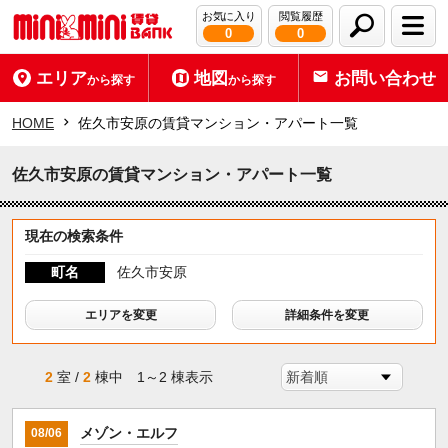
お気に入り
閲覧履歴
0
0
エリア
地図
お問い合わせ
から探す
から探す
HOME
佐久市安原の賃貸マンション・アパート一覧
佐久市安原の賃貸マンション・アパート一覧
現在の検索条件
町名
佐久市安原
エリアを変更
詳細条件を変更
2
室 /
2
棟中 1～2 棟表示
メゾン・エルフ
08/06