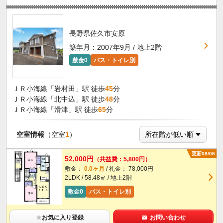
長野県佐久市安原
築年月：2007年9月 / 地上2階
敷金0
バス・トイレ別
ＪＲ小海線「岩村田」駅 徒歩
45
分
ＪＲ小海線「北中込」駅 徒歩
48
分
ＪＲ小海線「滑津」駅 徒歩
65
分
空室情報
（空室
1
）
更新08/06
52,000円
（共益費：5,800円）
敷金：
0.0ヶ月
/ 礼金： 78,000円
2LDK / 58.48㎡ / 地上2階
敷金0
バス・トイレ別
★
お気に入り登録
お問い合わせ