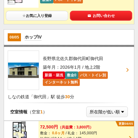
★
お気に入り登録
お問い合わせ
ホップIV
08/05
長野県北佐久郡御代田町御代田
築年月：2026年1月 / 地上2階
新築・築浅
敷金0
バス・トイレ別
インターネット無料
しなの鉄道「御代田」駅 徒歩
30
分
空室情報
（空室
1
）
更新08/05
72,500円
（共益費：3,800円）
敷金：
0.0ヶ月
/ 礼金： 145,000円