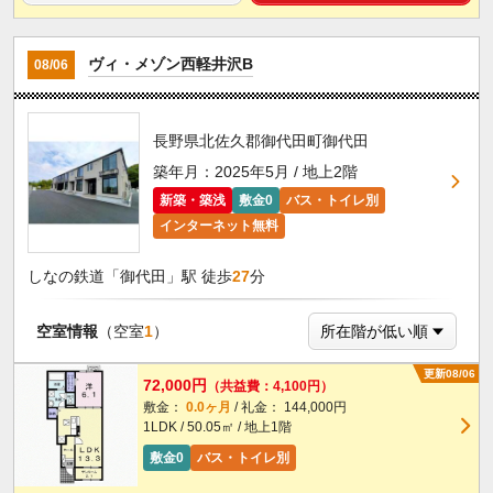
ヴィ・メゾン西軽井沢B
08/06
長野県北佐久郡御代田町御代田
築年月：2025年5月 / 地上2階
新築・築浅
敷金0
バス・トイレ別
インターネット無料
しなの鉄道「御代田」駅 徒歩
27
分
空室情報
（空室
1
）
更新08/06
72,000円
（共益費：4,100円）
敷金：
0.0ヶ月
/ 礼金： 144,000円
1LDK / 50.05㎡ / 地上1階
敷金0
バス・トイレ別