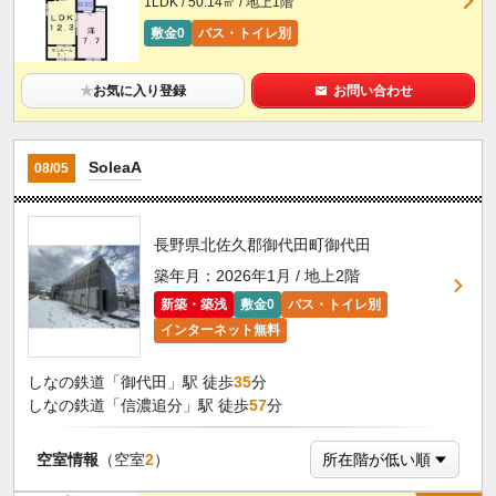
1LDK / 50.14㎡ / 地上1階
敷金0
バス・トイレ別
★
お気に入り登録
お問い合わせ
SoleaA
08/05
長野県北佐久郡御代田町御代田
築年月：2026年1月 / 地上2階
新築・築浅
敷金0
バス・トイレ別
インターネット無料
しなの鉄道「御代田」駅 徒歩
35
分
しなの鉄道「信濃追分」駅 徒歩
57
分
空室情報
（空室
2
）