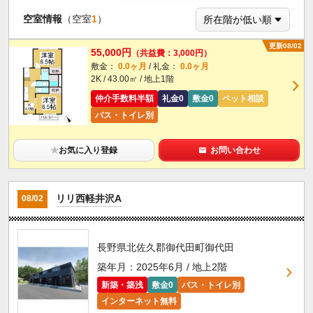
空室情報
（空室
1
）
更新08/02
55,000円
（共益費：3,000円）
敷金：
0.0ヶ月
/ 礼金：
0.0ヶ月
2K / 43.00㎡ / 地上1階
仲介手数料半額
礼金0
敷金0
ペット相談
バス・トイレ別
★
お気に入り登録
お問い合わせ
リリ西軽井沢A
08/02
長野県北佐久郡御代田町御代田
築年月：2025年6月 / 地上2階
新築・築浅
敷金0
バス・トイレ別
インターネット無料