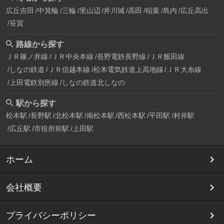
広丘吉田
中箕輪
三輪
里山辺
井川城
高田
稲葉
島内
広丘高出
笹賀
路線から探す
ＪＲ篠ノ井線
ＪＲ中央本線
長野電鉄長野線
ＪＲ飯田線
しなの鉄道
ＪＲ信越本線
松本電気鉄道上高地線
ＪＲ大糸線
上田電鉄別所線
しなの鉄道北しなの
駅から探す
松本駅
長野駅
北松本駅
南松本駅
西松本駅
平田駅
村井駅
広丘駅
市役所前駅
上田駅
ホーム
会社概要
プライバシーポリシー