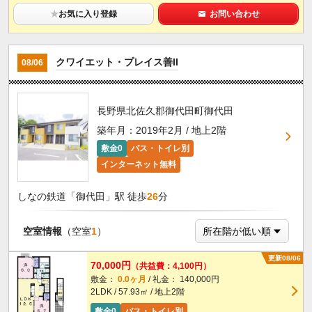
★
お気に入り登録
お問い合わせ
クワイエット・プレイス善II
08/06
長野県北佐久郡御代田町御代田
築年月：2019年2月 / 地上2階
敷金0
バス・トイレ別
インターネット無料
しなの鉄道「御代田」駅 徒歩
26
分
空室情報
（空室
1
）
更新08/06
70,000円
（共益費：4,100円）
敷金：
0.0ヶ月
/ 礼金： 140,000円
2LDK / 57.93㎡ / 地上2階
敷金0
バス・トイレ別