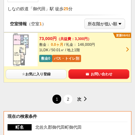
しなの鉄道「御代田」駅 徒歩
25
分
空室情報
（空室
1
）
更新08/02
73,000円
（共益費：3,300円）
敷金：
0.0ヶ月
/ 礼金： 146,000円
1LDK / 50.01㎡ / 地上1階
敷金0
バス・トイレ別
★
お気に入り登録
お問い合わせ
次
1
2
現在の検索条件
町名
北佐久郡御代田町御代田