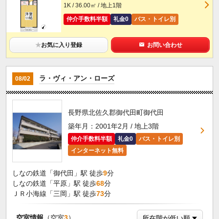
1K / 36.00㎡ / 地上1階
仲介手数料半額
礼金0
バス・トイレ別
★
お気に入り登録
お問い合わせ
ラ・ヴィ・アン・ローズ
08/02
長野県北佐久郡御代田町御代田
築年月：2001年2月 / 地上3階
仲介手数料半額
礼金0
バス・トイレ別
インターネット無料
しなの鉄道「御代田」駅 徒歩
9
分
しなの鉄道「平原」駅 徒歩
68
分
ＪＲ小海線「三岡」駅 徒歩
73
分
空室情報
（空室
3
）