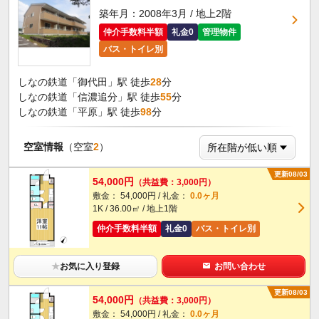
築年月：2008年3月 / 地上2階
仲介手数料半額
礼金0
管理物件
バス・トイレ別
しなの鉄道「御代田」駅 徒歩
28
分
しなの鉄道「信濃追分」駅 徒歩
55
分
しなの鉄道「平原」駅 徒歩
98
分
空室情報
（空室
2
）
更新08/03
54,000円
（共益費：3,000円）
敷金： 54,000円 / 礼金：
0.0ヶ月
1K / 36.00㎡ / 地上1階
仲介手数料半額
礼金0
バス・トイレ別
★
お気に入り登録
お問い合わせ
更新08/03
54,000円
（共益費：3,000円）
敷金： 54,000円 / 礼金：
0.0ヶ月