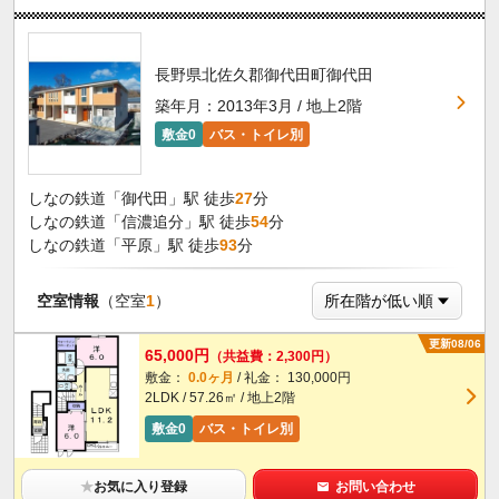
長野県北佐久郡御代田町御代田
築年月：2013年3月 / 地上2階
敷金0
バス・トイレ別
しなの鉄道「御代田」駅 徒歩
27
分
しなの鉄道「信濃追分」駅 徒歩
54
分
しなの鉄道「平原」駅 徒歩
93
分
空室情報
（空室
1
）
更新08/06
65,000円
（共益費：2,300円）
敷金：
0.0ヶ月
/ 礼金： 130,000円
2LDK / 57.26㎡ / 地上2階
敷金0
バス・トイレ別
★
お気に入り登録
お問い合わせ