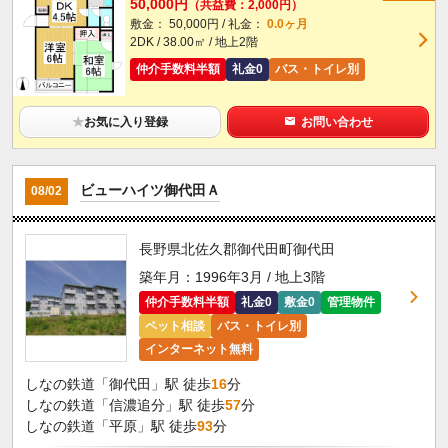
50,000円
（共益費：2,000円）
敷金： 50,000円 / 礼金：
0.0ヶ月
2DK / 38.00㎡ / 地上2階
仲介手数料半額
礼金0
バス・トイレ別
★
お気に入り登録
お問い合わせ
ビューハイツ御代田Ａ
08/02
長野県北佐久郡御代田町御代田
築年月：1996年3月 / 地上3階
仲介手数料半額
礼金0
敷金0
管理物件
ペット相談
バス・トイレ別
インターネット無料
しなの鉄道「御代田」駅 徒歩
16
分
しなの鉄道「信濃追分」駅 徒歩
57
分
しなの鉄道「平原」駅 徒歩
93
分