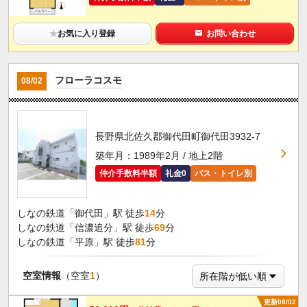
★
お気に入り登録
お問い合わせ
フローラコスモ
08/02
長野県北佐久郡御代田町御代田3932-7
築年月：1989年2月 / 地上2階
仲介手数料半額
礼金0
バス・トイレ別
しなの鉄道「御代田」駅 徒歩
14
分
しなの鉄道「信濃追分」駅 徒歩
69
分
しなの鉄道「平原」駅 徒歩
81
分
空室情報
（空室
1
）
更新08/02