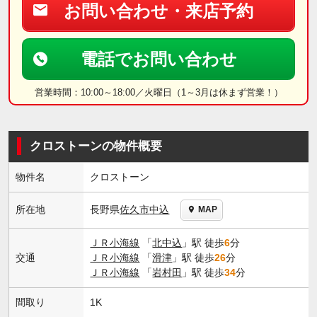
お問い合わせ・来店予約
電話でお問い合わせ
営業時間：10:00～18:00／火曜日（1～3月は休まず営業！）
クロストーンの物件概要
物件名
クロストーン
長野県
佐久市
中込
所在地
MAP
ＪＲ小海線
「
北中込
」駅 徒歩
6
分
交通
ＪＲ小海線
「
滑津
」駅 徒歩
26
分
ＪＲ小海線
「
岩村田
」駅 徒歩
34
分
間取り
1K