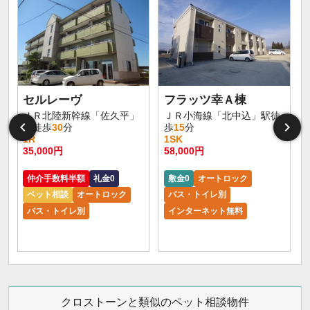
セルレーヴ
フラッツ幸Ａ棟
ＪＲ北陸新幹線「佐久平」
ＪＲ小海線「北中込」駅徒
駅徒歩
30
分
歩
15
分
1R
1SK
35,000円
58,000円
仲介手数料半額
礼金0
敷金0
オートロック
ペット相談
オートロック
バス・トイレ別
バス・トイレ別
インターネット無料
クロストーンと類似のペット相談物件