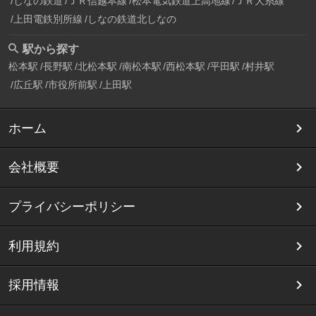
しなの鉄道
ＪＲ信越本線
松本電気鉄道上高地線
ＪＲ大糸線
上田電鉄別所線
しなの鉄道北しなの
駅から探す
松本駅
長野駅
北松本駅
南松本駅
西松本駅
平田駅
村井駅
広丘駅
市役所前駅
上田駅
ホーム
会社概要
プライバシーポリシー
利用規約
採用情報