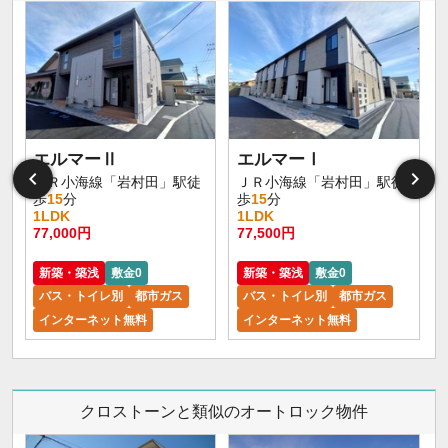
エルマーⅡ
エルマーⅠ
ＪＲ小海線「岩村田」駅徒
ＪＲ小海線「岩村田」駅徒
歩
15
分
歩
15
分
1LDK
1LDK
77,000円
77,500円
新築・築浅
敷金0
新築・築浅
敷金0
バス・トイレ別
都市ガス
バス・トイレ別
都市ガス
インターネット無料
インターネット無料
クロストーンと類似のオートロック物件