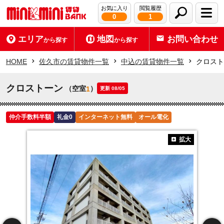
お気に入り
閲覧履歴
0
1
エリア
地図
お問い合わせ
から探す
から探す
HOME
佐久市の賃貸物件一覧
中込の賃貸物件一覧
クロスト
クロストーン
（空室
）
1
更新 08/05
仲介手数料半額
礼金0
インターネット無料
オール電化
拡大