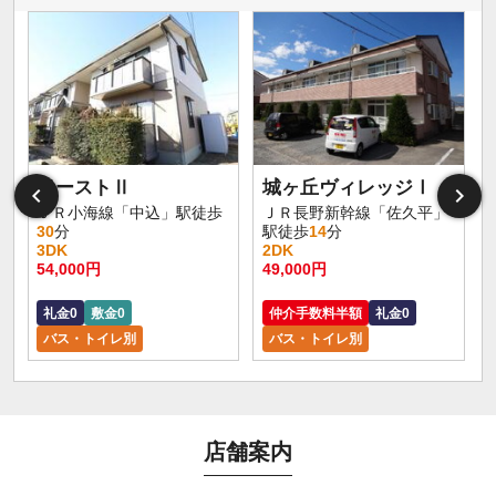
イーストⅡ
城ヶ丘ヴィレッジⅠ
ＪＲ小海線「中込」駅徒歩
ＪＲ長野新幹線「佐久平」
30
分
駅徒歩
14
分
3DK
2DK
1
54,000円
49,000円
5
礼金0
敷金0
仲介手数料半額
礼金0
バス・トイレ別
バス・トイレ別
店舗案内