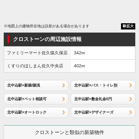
※地図上の建物所在地は誤差がある場合があります
拡大
クロストーンの周辺施設情報
ファミリーマート佐久猿久保店
342m
くすりのほしまん佐久中央店
402m
北中込駅×新築/築浅
北中込駅×バス・トイレ別
北中込駅×ペット相談可
北中込駅×敷金礼金0円
北中込駅×オートロック
北中込駅×デザイナーズ
クロストーンと類似の新築物件