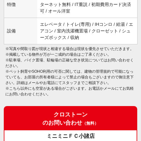
特徴
ターネット無料 / IT重説 / 初期費用カード決済
可 / オール洋室
エレベータ / トイレ(専用) / IHコンロ / 給湯 / エ
設備
アコン / 室内洗濯機置場 / クローゼット / シュ
ーズボックス / 収納
※写真や間取り図が現状と相違する場合は現状を優先させていただきます。
※掲載している物件が万が一ご成約の場合はご了承ください。
※駐車場、バイク置場、駐輪場の正確な空き状況についてはお問い合わせく
ださい。
※ペット飼育やSOHO利用の可否に関しては、建物の管理規約で可能になっ
ていても、お部屋の所有者様によって禁止の場合もございますので御注意下
さい。詳細はメールやお電話にてスタッフまでご相談下さい。
※こちら以外にも空室がある場合がございます。お電話かメールにてお気軽
にお問い合わせください。
クロストーン
のお問い合わせ
（無料）
ミニミニＦＣ小諸店