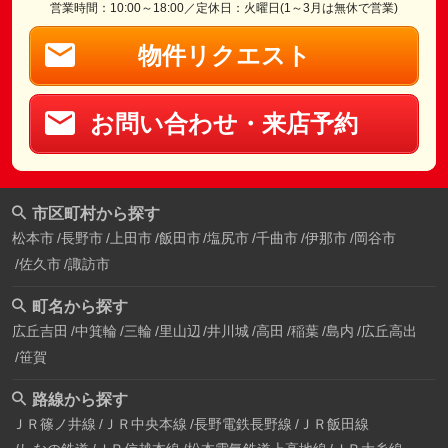
営業時間：10:00～18:00／定休日：火曜日(1～3月は無休で営業)
物件リクエスト
お問い合わせ・来店予約
市区町村から探す
松本市
長野市
上田市
飯田市
塩尻市
千曲市
伊那市
岡谷市
佐久市
諏訪市
町名から探す
広丘吉田
中箕輪
三輪
里山辺
井川城
高田
稲葉
島内
広丘高出
笹賀
路線から探す
ＪＲ篠ノ井線
ＪＲ中央本線
長野電鉄長野線
ＪＲ飯田線