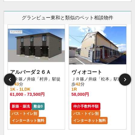
グランビュー東和と類似のペット相談物件
アルバーダ２６Ａ
ヴィオコート
ＪＲ篠ノ井線「村井」駅徒
ＪＲ篠ノ井線「松本」駅徒
歩
43
分
歩
42
分
1K - 1LDK
1R
61,000 - 73,500円
58,000円
新築・築浅
敷金0
仲介手数料半額
バス・トイレ別
バス・トイレ別
インターネット無料
インターネット無料