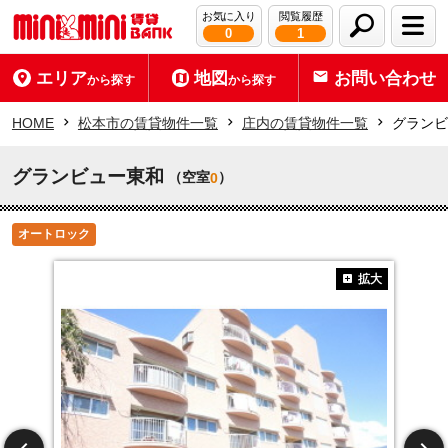
お気に入り
閲覧履歴
0
1
エリア
地図
お問い合わせ
から探す
から探す
HOME
松本市の賃貸物件一覧
庄内の賃貸物件一覧
グランビ
グランビュー東和
（空室
）
0
オートロック
拡大