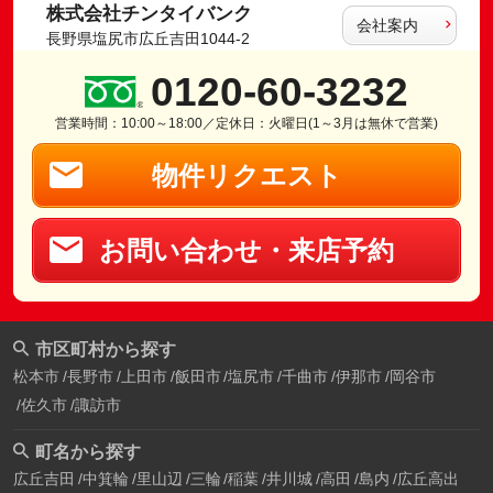
株式会社チンタイバンク
会社案内
長野県塩尻市広丘吉田1044-2
0120-60-3232
営業時間：10:00～18:00／定休日：火曜日(1～3月は無休で営業)
物件リクエスト
お問い合わせ・来店予約
市区町村から探す
松本市
長野市
上田市
飯田市
塩尻市
千曲市
伊那市
岡谷市
佐久市
諏訪市
町名から探す
広丘吉田
中箕輪
里山辺
三輪
稲葉
井川城
高田
島内
広丘高出