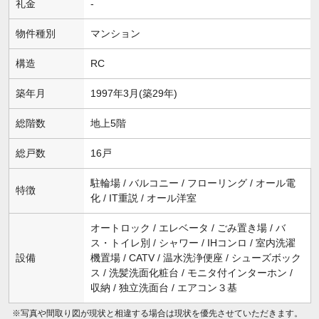
礼金
-
物件種別
マンション
構造
RC
築年月
1997年3月(築29年)
総階数
地上5階
総戸数
16戸
駐輪場 / バルコニー / フローリング / オール電
特徴
化 / IT重説 / オール洋室
オートロック / エレベータ / ごみ置き場 / バ
ス・トイレ別 / シャワー / IHコンロ / 室内洗濯
設備
機置場 / CATV / 温水洗浄便座 / シューズボック
ス / 洗髪洗面化粧台 / モニタ付インターホン /
収納 / 独立洗面台 / エアコン３基
※写真や間取り図が現状と相違する場合は現状を優先させていただきます。