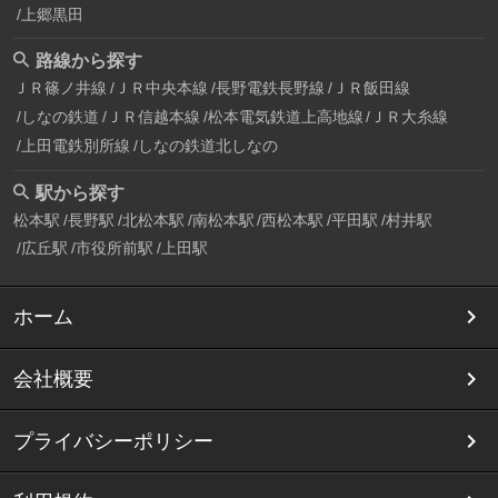
上郷黒田
路線から探す
ＪＲ篠ノ井線
ＪＲ中央本線
長野電鉄長野線
ＪＲ飯田線
しなの鉄道
ＪＲ信越本線
松本電気鉄道上高地線
ＪＲ大糸線
上田電鉄別所線
しなの鉄道北しなの
駅から探す
松本駅
長野駅
北松本駅
南松本駅
西松本駅
平田駅
村井駅
広丘駅
市役所前駅
上田駅
ホーム
会社概要
プライバシーポリシー