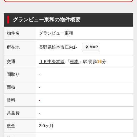
グランビュー東和の物件概要
物件名
グランビュー東和
長野県
松本市
庄内
1-
所在地
MAP
交通
ＪＲ中央本線
「
松本
」駅 徒歩
16
分
間取り
-
面積
-
賃料
-
共益費
-
敷金
2.0ヶ月