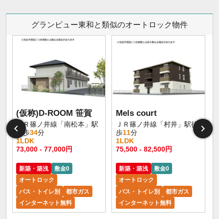
グランビュー東和と類似のオートロック物件
(仮称)D-ROOM 笹賀
Mels court
ＪＲ篠ノ井線「南松本」駅
ＪＲ篠ノ井線「村井」駅徒
徒歩
34
分
歩
11
分
1LDK
1LDK
73,000 - 77,000円
75,500 - 82,500円
新築・築浅
敷金0
新築・築浅
敷金0
オートロック
オートロック
バス・トイレ別
都市ガス
バス・トイレ別
都市ガス
インターネット無料
インターネット無料