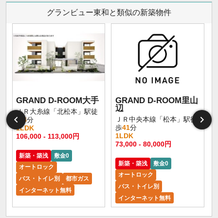
グランビュー東和と類似の新築物件
GRAND D-ROOM大手
GRAND D-ROOM里山
辺
ＪＲ大糸線「北松本」駅徒
ＪＲ中央本線「松本」駅徒
歩
4
分
歩
41
分
1LDK
1LDK
106,000 - 113,000円
73,000 - 80,000円
新築・築浅
敷金0
新築・築浅
敷金0
オートロック
オートロック
バス・トイレ別
都市ガス
バス・トイレ別
インターネット無料
インターネット無料