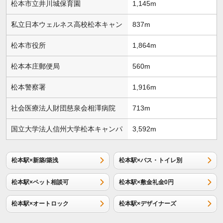
松本市立井川城保育園
1,145m
私立日本ウェルネス高校松本キャン
837m
松本市役所
1,864m
松本本庄郵便局
560m
松本警察署
1,916m
社会医療法人財団慈泉会相澤病院
713m
国立大学法人信州大学松本キャンパ
3,592m
松本駅×新築/築浅
松本駅×バス・トイレ別
松本駅×ペット相談可
松本駅×敷金礼金0円
松本駅×オートロック
松本駅×デザイナーズ