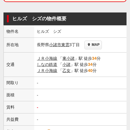
ヒルズ シズの物件概要
物件名
ヒルズ シズ
長野県
小諸市
東雲
3丁目
所在地
MAP
ＪＲ小海線
「
東小諸
」駅 徒歩
34
分
交通
しなの鉄道
「
小諸
」駅 徒歩
34
分
ＪＲ小海線
「
乙女
」駅 徒歩
40
分
間取り
-
面積
-
賃料
-
共益費
-