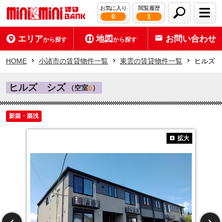
お気に入り
閲覧履歴
0
1
エリア
地図
お問い合わせ
から探す
から探す
HOME
小諸市の賃貸物件一覧
東雲の賃貸物件一覧
ヒルズ 
ヒルズ シズ
（空室
）
0
新築・築浅
拡大