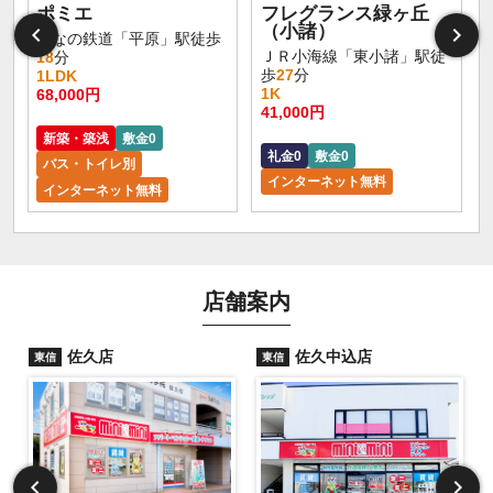
ポミエ
フレグランス緑ヶ丘
（小諸）
しなの鉄道「平原」駅徒歩
ＪＲ小海線「東小諸」駅徒
18
分
歩
27
分
1LDK
1K
68,000円
41,000円
新築・築浅
敷金0
礼金0
敷金0
バス・トイレ別
インターネット無料
インターネット無料
店舗案内
佐久店
佐久中込店
東信
東信