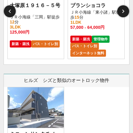
大塚原１９１６－５号
ブランショコラ
棟
ＪＲ小海線「東小諸」駅徒
ＪＲ小海線「三岡」駅徒歩
歩
15
分
12
分
1LDK
3LDK
57,000 - 64,000円
125,000円
新築・築浅
管理物件
新築・築浅
バス・トイレ別
バス・トイレ別
インターネット無料
ヒルズ シズと類似のオートロック物件