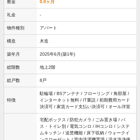
敷金
0.0ヶ月
礼金
-
物件種別
アパート
構造
木造
築年月
2025年6月(築1年)
総階数
地上2階
総戸数
8戸
駐輪場 / BSアンテナ / フローリング / 角部屋 /
特徴
インターネット無料 / IT重説 / 初期費用カード
決済可 / 家賃カード支払い決済可 / オール洋室
宅配ボックス / 防犯カメラ / ごみ置き場 / バ
ス・トイレ別 / 電気コンロ / IHコンロ / システ
ムキッチン / 追焚機能 / 床下収納 / ウォークイ
ンクローゼット / 室内洗濯機置場 / 温水洗浄便