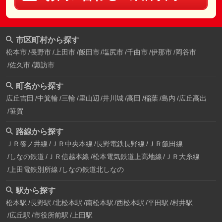
市区町村から探す
松本市
長野市
上田市
飯田市
塩尻市
千曲市
伊那市
岡谷市
佐久市
諏訪市
町名から探す
広丘吉田
中箕輪
三輪
里山辺
井川城
高田
稲葉
島内
広丘高出
笹賀
路線から探す
ＪＲ篠ノ井線
ＪＲ中央本線
長野電鉄長野線
ＪＲ飯田線
しなの鉄道
ＪＲ信越本線
松本電気鉄道上高地線
ＪＲ大糸線
上田電鉄別所線
しなの鉄道北しなの
駅から探す
松本駅
長野駅
北松本駅
南松本駅
西松本駅
平田駅
村井駅
広丘駅
市役所前駅
上田駅