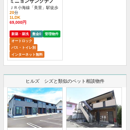
ミニョンサンクチノ
ＪＲ小海線「美里」駅徒歩
20
分
1LDK
69,000円
新築・築浅
敷金0
管理物件
オートロック
バス・トイレ別
インターネット無料
ヒルズ シズと類似のペット相談物件