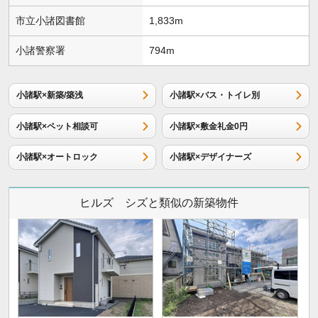
市立小諸図書館
1,833m
小諸警察署
794m
小諸駅×新築/築浅
小諸駅×バス・トイレ別
小諸駅×ペット相談可
小諸駅×敷金礼金0円
小諸駅×オートロック
小諸駅×デザイナーズ
ヒルズ シズと類似の新築物件