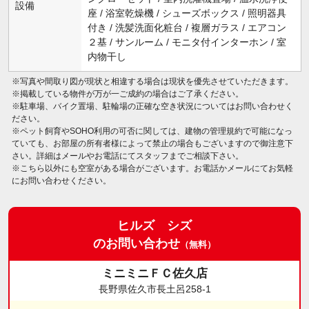
設備
座 / 浴室乾燥機 / シューズボックス / 照明器具
付き / 洗髪洗面化粧台 / 複層ガラス / エアコン
２基 / サンルーム / モニタ付インターホン / 室
内物干し
※写真や間取り図が現状と相違する場合は現状を優先させていただきます。
※掲載している物件が万が一ご成約の場合はご了承ください。
※駐車場、バイク置場、駐輪場の正確な空き状況についてはお問い合わせく
ださい。
※ペット飼育やSOHO利用の可否に関しては、建物の管理規約で可能になっ
ていても、お部屋の所有者様によって禁止の場合もございますので御注意下
さい。詳細はメールやお電話にてスタッフまでご相談下さい。
※こちら以外にも空室がある場合がございます。お電話かメールにてお気軽
にお問い合わせください。
ヒルズ シズ
のお問い合わせ
（無料）
ミニミニＦＣ佐久店
長野県佐久市長土呂258-1