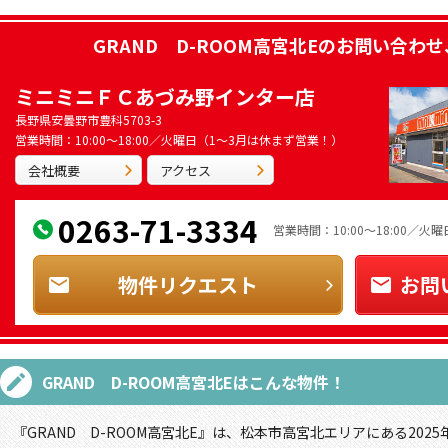
GRAND D-ROOM高宮北E
のお問い合わせ
ミニミニＦＣあづみ野インター店
長野県安曇野市豊科5703-3
営業時間：10:00～18:00／火曜日（1～3月は休まず営業！）
会社概要
アクセス
0263-71-3334
営業時間：10:00～18:00／
物件リクエスト
お問
GRAND D-ROOM高宮北E
はこんな物件！
『GRAND D-ROOM高宮北E』は、松本市高宮北エリアにある202