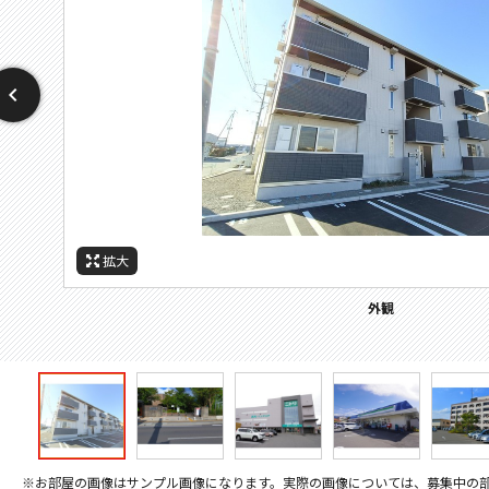
拡大
拡大
拡大
拡大
拡大
拡大
拡大
周辺施設：ホームセンター
周辺施設：警察署・交番
周辺施設：コンビニ
周辺施設：郵便局
周辺施設：大学
周辺施設：役所
外観
※お部屋の画像はサンプル画像になります。実際の画像については、募集中の