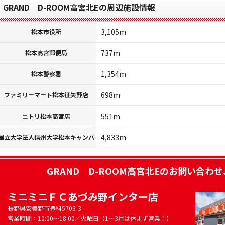
GRAND D-ROOM高宮北Eの周辺施設情報
3,105m
松本市役所
737m
松本高宮郵便局
1,354m
松本警察署
698m
ファミリーマート松本征矢野店
551m
ニトリ松本高宮店
4,833m
国立大学法人信州大学松本キャンパ
GRAND D-ROOM高宮北E
のお問い合わせ
ミニミニＦＣあづみ野インター店
長野県安曇野市豊科5703-3
営業時間：10:00～18:00／火曜日（1～3月は休まず営業！）