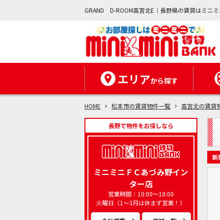
GRAND D-ROOM高宮北E｜長野県の賃貸はミニ
エリア
から探す
HOME
松本市の賃貸物件一覧
高宮北の賃貸
長野で物件をお探しなら
新
ミニミニＦＣあづみ野イン
ター店
営業時間：10:00～18:00
火曜日（1～3月は休まず営業！）