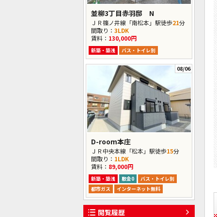
並柳3丁目赤羽邸 N
ＪＲ篠ノ井線「南松本」駅徒歩
21
分
間取り：
3LDK
賃料：
130,000円
新築・築浅
バス・トイレ別
08/06
D-room本庄
ＪＲ中央本線「松本」駅徒歩
15
分
間取り：
1LDK
賃料：
89,000円
新築・築浅
敷金0
バス・トイレ別
都市ガス
インターネット無料
閲覧履歴