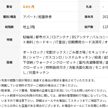
0.0ヶ月
-
敷金
礼金
アパート/ 軽量鉄骨
20
種別/構造
築年月
地上3階
12
総階数
総戸数
駐輪場 / 都市ガス / CSアンテナ / BSアンテナ / バルコニ
特徴
ト無料 / カードキー / IT重説 / 初期費用カード決済可 /
オートロック / 宅配ボックス / ごみ置き場 / セキュリティ
別 / シャワー / ガスコンロ / システムキッチン / 給湯 / 
下収納 / ウォークインクローゼット / 室内洗濯機置場 / 
設備
クローゼット / 照明器具付き / 洗髪洗面化粧台 / モニタ
し / 対面キッチン
※写真や間取り図が現状と相違する場合は現状を優先させていただきます。
※掲載している物件が万が一ご成約の場合はご了承ください。
※駐車場、バイク置場、駐輪場の正確な空き状況についてはお問い合わせください
※ペット飼育やSOHO利用の可否に関しては、建物の管理規約で可能になっていて
いますので御注意下さい。詳細はメールやお電話にてスタッフまでご相談下さい
※こちら以外にも空室がある場合がございます。お電話かメールにてお気軽にお問