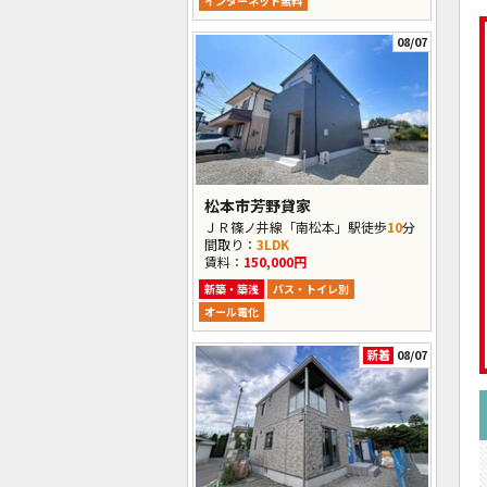
インターネット無料
08/07
松本市芳野貸家
ＪＲ篠ノ井線「南松本」駅徒歩
10
分
間取り：
3LDK
賃料：
150,000円
新築・築浅
バス・トイレ別
オール電化
新着
08/07