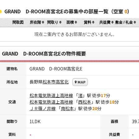
GRAND D-ROOM高宮北Eの募集中の部屋一覧（空室
0
）
間取図
所在階
間取り
面積
賃料
共益費
敷金 / 礼金
現在ご案内できるお部屋がございません。
GRAND D-ROOM高宮北Eの物件概要
GRAND D-ROOM高宮北E
建物名
長野県
松本市
高宮北
所在地
MAP
松本電気鉄道上高地線
「
渚
」駅 徒歩
17
分
松本電気鉄道上高地線
「
西松本
」駅 徒歩
18
分
交通
ＪＲ篠ノ井線
「
南松本
」駅 徒歩
20
分
1LDK
39.
間取り
面積
-
-
賃料
共益費