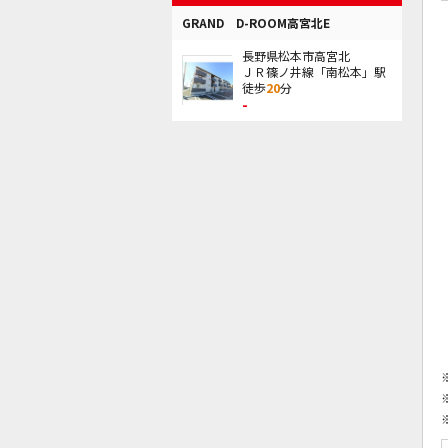
GRAND D-ROOM高宮北E
長野県松本市高宮北
ＪＲ篠ノ井線「南松本」駅
徒歩
20
分
-