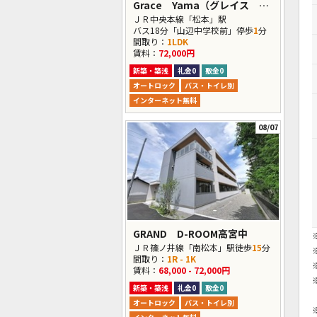
Grace Yama（グレイス ヤマ）
ＪＲ中央本線「松本」駅
バス18分「山辺中学校前」停歩
1
分
間取り：
1LDK
賃料：
72,000円
新築・築浅
礼金0
敷金0
オートロック
バス・トイレ別
インターネット無料
08/07
GRAND D-ROOM高宮中
ＪＲ篠ノ井線「南松本」駅徒歩
15
分
間取り：
1R - 1K
賃料：
68,000 - 72,000円
新築・築浅
礼金0
敷金0
オートロック
バス・トイレ別