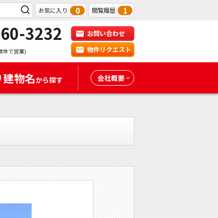
0
1
お気に入り
閲覧履歴
-60-3232
お問い合わせ
物件リクエスト
無休で営業)
建物名
会社概要
から探す