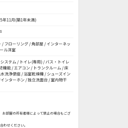
25年11月(築1年未満)
戸
ー / フローリング / 角部屋 / インターネッ
 オール洋室
システム / トイレ(専用) / バス・トイレ
追焚機能 / エアコン / トランクルーム / 床
温水洗浄便座 / 浴室乾燥機 / シューズイン
付インターホン / 独立洗面台 / 室内物干
。
も、お部屋の所有者様によって禁止の場合もござ
。
い合わせください。