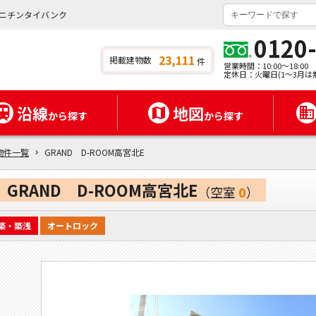
ミニチンタイバンク
0120
23,111
掲載建物数
件
営業時間：10:00～18:00
定休日：火曜日(1～3月は
沿線
地図
から探す
から探す
物件一覧
GRAND D-ROOM高宮北E
GRAND D-ROOM高宮北E
（空室
0
）
築・築浅
オートロック