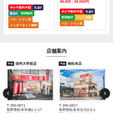
48,000 - 49,000円
仲介手数料半額
礼金0
仲介手数料半額
礼金0
敷金0
管理物件
管理物件
ペット相談
バス・トイレ別
バス・トイレ別
インターネット無料
店舗案内
信州大学前店
南松本店
中信
中信
〒390-0871
〒390-0827
長野県松本市桐2-1-17
長野県松本市出川2-6-1