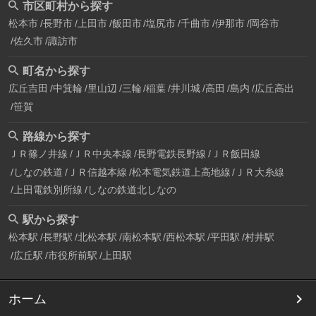
市区町村から探す
松本市
長野市
上田市
飯田市
塩尻市
千曲市
伊那市
岡谷市
佐久市
諏訪市
町名から探す
広丘吉田
中箕輪
里山辺
三輪
稲葉
井川城
高田
島内
広丘高出
笹賀
路線から探す
ＪＲ篠ノ井線
ＪＲ中央本線
長野電鉄長野線
ＪＲ飯田線
しなの鉄道
ＪＲ信越本線
松本電気鉄道上高地線
ＪＲ大糸線
上田電鉄別所線
しなの鉄道北しなの
駅から探す
松本駅
長野駅
北松本駅
南松本駅
西松本駅
平田駅
村井駅
広丘駅
市役所前駅
上田駅
ホーム