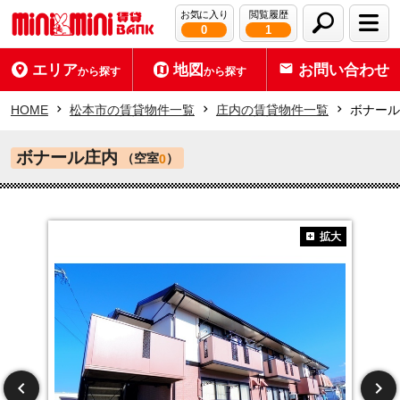
お気に入り
閲覧履歴
0
1
エリア
地図
お問い合わせ
から探す
から探す
HOME
松本市の賃貸物件一覧
庄内の賃貸物件一覧
ボナール
ボナール庄内
（空室
）
0
拡大