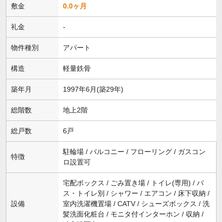
敷金
0.0ヶ月
礼金
-
物件種別
アパート
構造
軽量鉄骨
築年月
1997年6月(築29年)
総階数
地上2階
総戸数
6戸
駐輪場 / バルコニー / フローリング / ガスコン
特徴
ロ設置可
宅配ボックス / ごみ置き場 / トイレ(専用) / バ
ス・トイレ別 / シャワー / エアコン / 床下収納 /
設備
室内洗濯機置場 / CATV / シューズボックス / 洗
髪洗面化粧台 / モニタ付インターホン / 収納 /