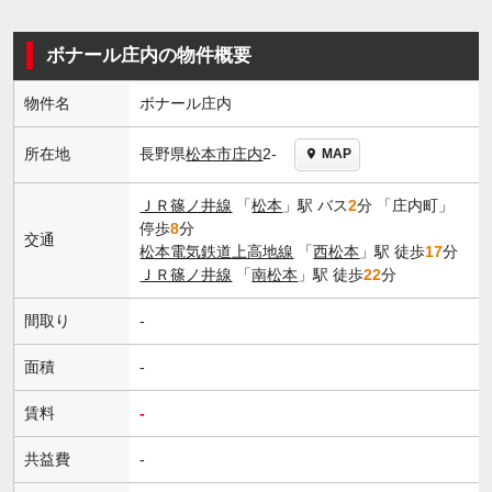
ボナール庄内の物件概要
物件名
ボナール庄内
長野県
松本市
庄内
2-
所在地
MAP
ＪＲ篠ノ井線
「
松本
」駅 バス
2
分 「庄内町」
停歩
8
分
交通
松本電気鉄道上高地線
「
西松本
」駅 徒歩
17
分
ＪＲ篠ノ井線
「
南松本
」駅 徒歩
22
分
間取り
-
面積
-
賃料
-
共益費
-