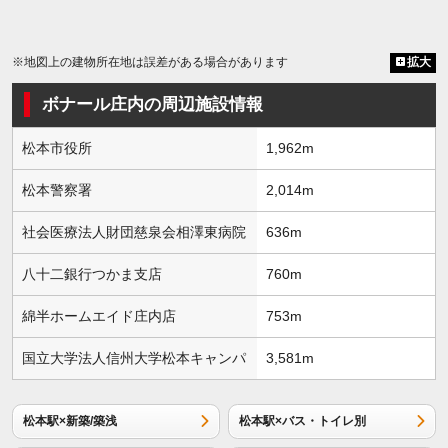
※地図上の建物所在地は誤差がある場合があります
拡大
ボナール庄内の周辺施設情報
松本市役所
1,962m
松本警察署
2,014m
社会医療法人財団慈泉会相澤東病院
636m
八十二銀行つかま支店
760m
綿半ホームエイド庄内店
753m
国立大学法人信州大学松本キャンパ
3,581m
松本駅×新築/築浅
松本駅×バス・トイレ別