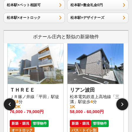
松本駅×ペット相談可
松本駅×敷金礼金0円
松本駅×オートロック
松本駅×デザイナーズ
ボナール庄内と類似の新築物件
イ
ＴＨＲＥＥ
リアン波田
ＪＲ篠ノ井線「平田」駅徒
松本電気鉄道上高地線「三
歩
18
分
溝」駅徒歩
4
分
1LDK
1K
76,000 - 79,000円
58,000 - 60,000円
新築・築浅
管理物件
新築・築浅
管理物件
オートロック
バス・トイレ別