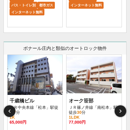
バス・トイレ別
都市ガス
インターネット無料
インターネット無料
ボナール庄内と類似のオートロック物件
千歳橋ビル
オーク笹部
大
ＪＲ中央本線「松本」駅徒
ＪＲ篠ノ井線「南松本」駅
歩
7
分
徒歩
30
分
1K
1LDK
65,000円
77,000円
8