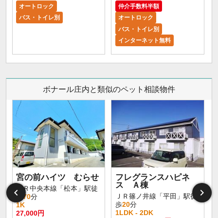
オートロック
仲介手数料半額
バス・トイレ別
オートロック
バス・トイレ別
インターネット無料
ボナール庄内と類似のペット相談物件
宮の前ハイツ むらせ
フレグランスハピネ
ス Ａ棟
ＪＲ中央本線「松本」駅徒
ＪＲ篠ノ井線「平田」駅徒
歩
70
分
歩
20
分
1K
1LDK - 2DK
27,000円