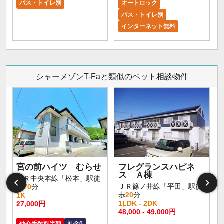
バス・トイレ別
オートロック
バス・トイレ別
インターネット無料
シャーメゾンT-Faと類似のペット相談物件
宮の前ハイツ むらせ
フレグランスハピネ
ス Ａ棟
ＪＲ中央本線「松本」駅徒
ＪＲ篠ノ井線「平田」駅徒
歩
70
分
歩
20
分
1K
1LDK - 2DK
27,000円
48,000 - 49,000円
仲介手数料半額
礼金0