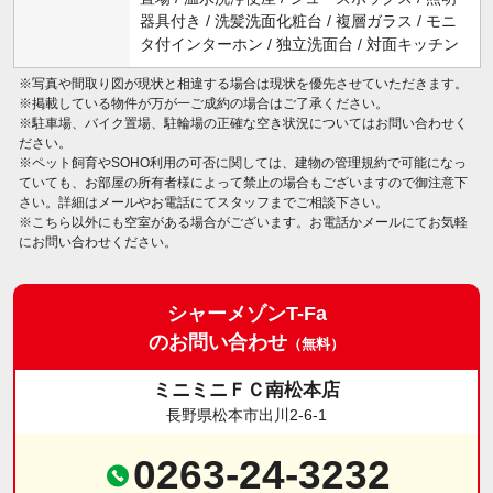
器具付き / 洗髪洗面化粧台 / 複層ガラス / モニ
タ付インターホン / 独立洗面台 / 対面キッチン
※写真や間取り図が現状と相違する場合は現状を優先させていただきます。
※掲載している物件が万が一ご成約の場合はご了承ください。
※駐車場、バイク置場、駐輪場の正確な空き状況についてはお問い合わせく
ださい。
※ペット飼育やSOHO利用の可否に関しては、建物の管理規約で可能になっ
ていても、お部屋の所有者様によって禁止の場合もございますので御注意下
さい。詳細はメールやお電話にてスタッフまでご相談下さい。
※こちら以外にも空室がある場合がございます。お電話かメールにてお気軽
にお問い合わせください。
シャーメゾンT-Fa
のお問い合わせ
（無料）
ミニミニＦＣ南松本店
長野県松本市出川2-6-1
0263-24-3232