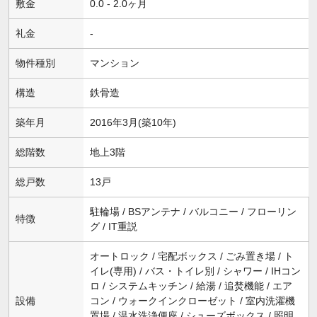
敷金
0.0 - 2.0ヶ月
礼金
-
物件種別
マンション
構造
鉄骨造
築年月
2016年3月(築10年)
総階数
地上3階
総戸数
13戸
駐輪場 / BSアンテナ / バルコニー / フローリン
特徴
グ / IT重説
オートロック / 宅配ボックス / ごみ置き場 / ト
イレ(専用) / バス・トイレ別 / シャワー / IHコン
ロ / システムキッチン / 給湯 / 追焚機能 / エア
設備
コン / ウォークインクローゼット / 室内洗濯機
置場 / 温水洗浄便座 / シューズボックス / 照明