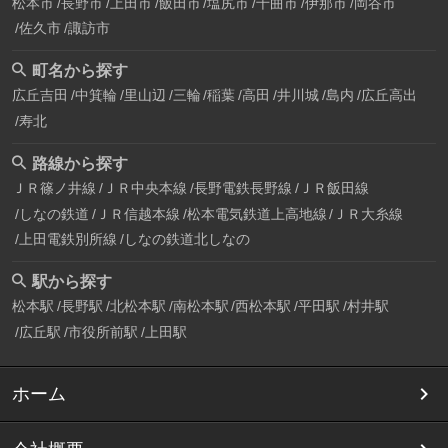
松本市
長野市
上田市
飯田市
塩尻市
千曲市
伊那市
岡谷市
佐久市
諏訪市
町名から探す
広丘吉田
中箕輪
里山辺
三輪
稲葉
高田
井川城
島内
広丘高出
寿北
路線から探す
ＪＲ篠ノ井線
ＪＲ中央本線
長野電鉄長野線
ＪＲ飯田線
しなの鉄道
ＪＲ信越本線
松本電気鉄道上高地線
ＪＲ大糸線
上田電鉄別所線
しなの鉄道北しなの
駅から探す
松本駅
長野駅
北松本駅
南松本駅
西松本駅
平田駅
村井駅
広丘駅
市役所前駅
上田駅
ホーム