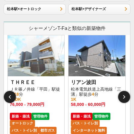
松本駅×オートロック
松本駅×デザイナーズ
シャーメゾンT-Faと類似の新築物件
イ
ＴＨＲＥＥ
リアン波田
ＪＲ篠ノ井線「平田」駅徒
松本電気鉄道上高地線「三
歩
18
分
溝」駅徒歩
4
分
1LDK
1K
76,000 - 79,000円
58,000 - 60,000円
新築・築浅
管理物件
新築・築浅
管理物件
オートロック
バス・トイレ別
バス・トイレ別
都市ガス
インターネット無料