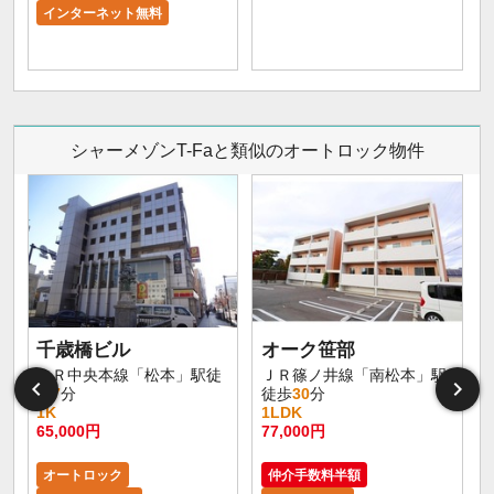
インターネット無料
シャーメゾンT-Faと類似のオートロック物件
千歳橋ビル
オーク笹部
大
ＪＲ中央本線「松本」駅徒
ＪＲ篠ノ井線「南松本」駅
歩
7
分
徒歩
30
分
1K
1LDK
65,000円
77,000円
8
オートロック
仲介手数料半額