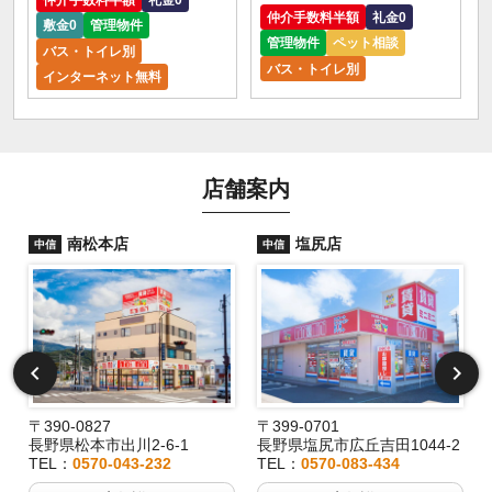
仲介手数料半額
礼金0
敷金0
管理物件
管理物件
ペット相談
バス・トイレ別
バス・トイレ別
インターネット無料
店舗案内
南松本店
塩尻店
中信
中信
〒390-0827
〒399-0701
長野県松本市出川2-6-1
長野県塩尻市広丘吉田1044-2
TEL：
0570-043-232
TEL：
0570-083-434