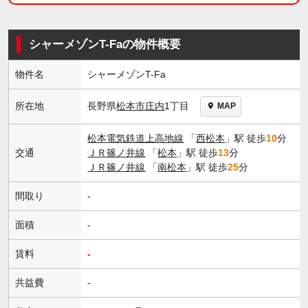
シャーメゾンT-Faの物件概要
物件名
シャーメゾンT-Fa
長野県
松本市
庄内
1丁目
所在地
MAP
松本電気鉄道上高地線
「
西松本
」駅 徒歩
10
分
交通
ＪＲ篠ノ井線
「
松本
」駅 徒歩
13
分
ＪＲ篠ノ井線
「
南松本
」駅 徒歩
25
分
間取り
-
面積
-
賃料
-
共益費
-