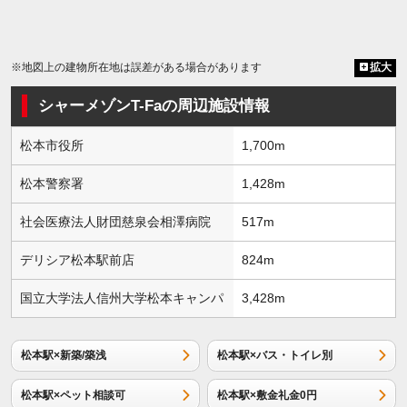
※地図上の建物所在地は誤差がある場合があります
拡大
シャーメゾンT-Faの周辺施設情報
松本市役所
1,700m
松本警察署
1,428m
社会医療法人財団慈泉会相澤病院
517m
デリシア松本駅前店
824m
国立大学法人信州大学松本キャンパ
3,428m
松本駅×新築/築浅
松本駅×バス・トイレ別
松本駅×ペット相談可
松本駅×敷金礼金0円