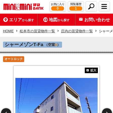
お気に入り
閲覧履歴
0
1
エリア
地図
お問い合わせ
から探す
から探す
HOME
松本市の賃貸物件一覧
庄内の賃貸物件一覧
シャーメ
シャーメゾンT-Fa
（空室
）
0
オートロック
拡大