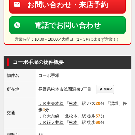
お問い合わせ・来店予約
電話でお問い合わせ
営業時間：10:00～18:00／火曜日（1～3月は休まず営業！）
コーポ手塚の物件概要
物件名
コーポ手塚
長野県
松本市
浅間温泉
3丁目
所在地
MAP
ＪＲ中央本線
「
松本
」駅 バス
20
分 「湯坂」停
歩
4
分
交通
ＪＲ大糸線
「
北松本
」駅 徒歩
57
分
ＪＲ篠ノ井線
「
松本
」駅 徒歩
60
分
間取り
1K