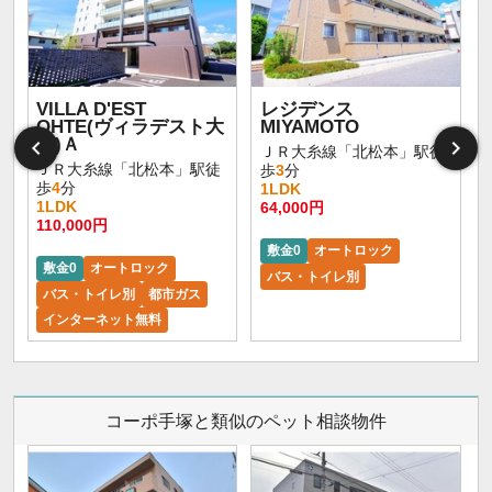
VILLA D'EST
レジデンス
OHTE(ヴィラデスト大
MIYAMOTO
手)Ａ
ＪＲ大糸線「北松本」駅徒
ＪＲ大糸線「北松本」駅徒
歩
3
分
歩
4
分
1LDK
1LDK
64,000円
110,000円
敷金0
オートロック
敷金0
オートロック
バス・トイレ別
バス・トイレ別
都市ガス
インターネット無料
コーポ手塚と類似のペット相談物件