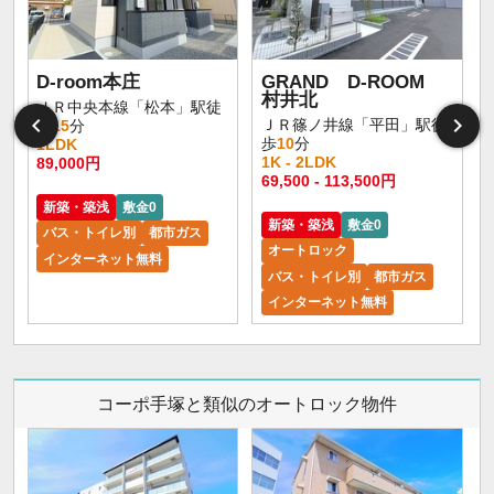
D-room本庄
GRAND D-ROOM
村井北
ＪＲ中央本線「松本」駅徒
ＪＲ篠ノ井線「平田」駅徒
歩
15
分
歩
10
分
1LDK
1K - 2LDK
89,000円
1
69,500 - 113,500円
新築・築浅
敷金0
新築・築浅
敷金0
バス・トイレ別
都市ガス
オートロック
インターネット無料
バス・トイレ別
都市ガス
インターネット無料
コーポ手塚と類似のオートロック物件