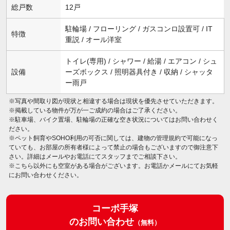
総戸数
12戸
駐輪場 / フローリング / ガスコンロ設置可 / IT
特徴
重説 / オール洋室
トイレ(専用) / シャワー / 給湯 / エアコン / シュ
設備
ーズボックス / 照明器具付き / 収納 / シャッタ
ー雨戸
※写真や間取り図が現状と相違する場合は現状を優先させていただきます。
※掲載している物件が万が一ご成約の場合はご了承ください。
※駐車場、バイク置場、駐輪場の正確な空き状況についてはお問い合わせく
ださい。
※ペット飼育やSOHO利用の可否に関しては、建物の管理規約で可能になっ
ていても、お部屋の所有者様によって禁止の場合もございますので御注意下
さい。詳細はメールやお電話にてスタッフまでご相談下さい。
※こちら以外にも空室がある場合がございます。お電話かメールにてお気軽
にお問い合わせください。
コーポ手塚
のお問い合わせ
（無料）