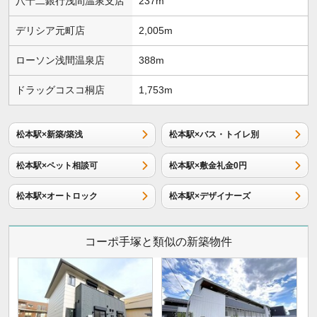
八十二銀行浅間温泉支店
237m
デリシア元町店
2,005m
ローソン浅間温泉店
388m
ドラッグコスコ桐店
1,753m
松本駅×新築/築浅
松本駅×バス・トイレ別
松本駅×ペット相談可
松本駅×敷金礼金0円
松本駅×オートロック
松本駅×デザイナーズ
コーポ手塚と類似の新築物件