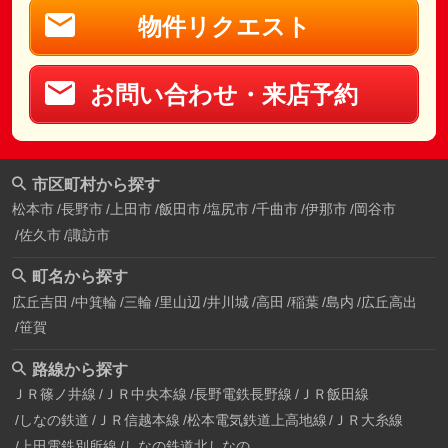
物件リクエスト
お問い合わせ・来店予約
市区町村から探す
松本市
長野市
上田市
飯田市
塩尻市
千曲市
伊那市
岡谷市
佐久市
諏訪市
町名から探す
広丘吉田
中箕輪
三輪
里山辺
井川城
高田
稲葉
島内
広丘高出
笹賀
路線から探す
ＪＲ篠ノ井線
ＪＲ中央本線
長野電鉄長野線
ＪＲ飯田線
しなの鉄道
ＪＲ信越本線
松本電気鉄道上高地線
ＪＲ大糸線
上田電鉄別所線
しなの鉄道北しなの