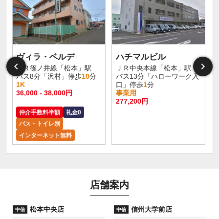
ヴィラ・ベルデ
ハチマルビル
ＪＲ篠ノ井線「松本」駅
ＪＲ中央本線「松本」駅
バス8分「沢村」停歩
10
分
バス13分「ハローワーク入
1K
口」停歩
1
分
36,000 - 38,000円
事業用
277,200円
仲介手数料半額
礼金0
バス・トイレ別
インターネット無料
店舗案内
松本中央店
信州大学前店
中信
中信