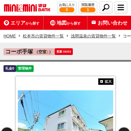
お気に入り
閲覧履歴
0
1
エリア
地図
お問い合わせ
から探す
から探す
HOME
松本市の賃貸物件一覧
浅間温泉の賃貸物件一覧
コー
コーポ手塚
（空室
）
1
更新 08/03
礼金0
管理物件
拡大