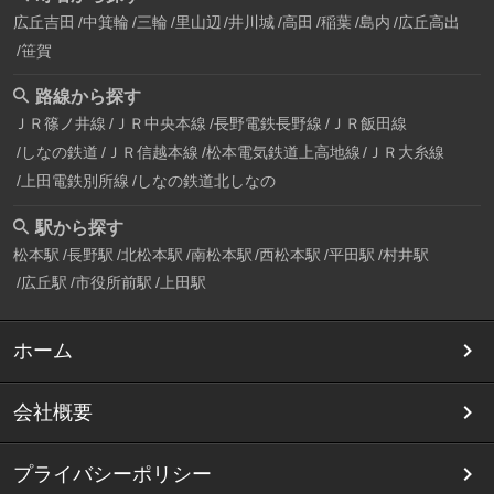
広丘吉田
中箕輪
三輪
里山辺
井川城
高田
稲葉
島内
広丘高出
笹賀
路線から探す
ＪＲ篠ノ井線
ＪＲ中央本線
長野電鉄長野線
ＪＲ飯田線
しなの鉄道
ＪＲ信越本線
松本電気鉄道上高地線
ＪＲ大糸線
上田電鉄別所線
しなの鉄道北しなの
駅から探す
松本駅
長野駅
北松本駅
南松本駅
西松本駅
平田駅
村井駅
広丘駅
市役所前駅
上田駅
ホーム
会社概要
プライバシーポリシー