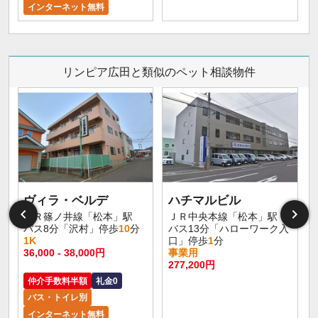
インターネット無料
リンピア広田と類似のペット相談物件
ヴィラ・ベルデ
ハチマルビル
ＪＲ篠ノ井線「松本」駅
ＪＲ中央本線「松本」駅
バス8分「沢村」停歩
10
分
バス13分「ハローワーク入
1K
口」停歩
1
分
36,000 - 38,000円
事業用
277,200円
仲介手数料半額
礼金0
バス・トイレ別
インターネット無料