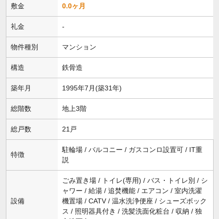
敷金
0.0ヶ月
礼金
-
物件種別
マンション
構造
鉄骨造
築年月
1995年7月(築31年)
総階数
地上3階
総戸数
21戸
駐輪場 / バルコニー / ガスコンロ設置可 / IT重
特徴
説
ごみ置き場 / トイレ(専用) / バス・トイレ別 / シ
ャワー / 給湯 / 追焚機能 / エアコン / 室内洗濯
設備
機置場 / CATV / 温水洗浄便座 / シューズボック
ス / 照明器具付き / 洗髪洗面化粧台 / 収納 / 独