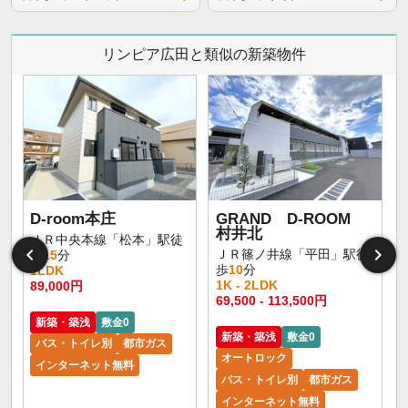
リンピア広田と類似の新築物件
D-room本庄
GRAND D-ROOM
村井北
ＪＲ中央本線「松本」駅徒
ＪＲ篠ノ井線「平田」駅徒
歩
15
分
歩
10
分
1LDK
1K - 2LDK
89,000円
1
69,500 - 113,500円
新築・築浅
敷金0
新築・築浅
敷金0
バス・トイレ別
都市ガス
オートロック
インターネット無料
バス・トイレ別
都市ガス
インターネット無料