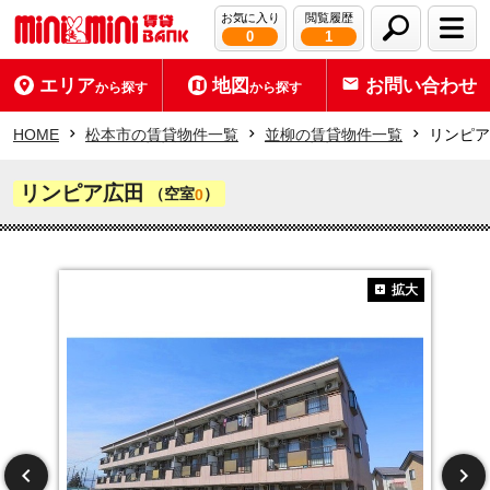
お気に入り
閲覧履歴
0
1
エリア
地図
お問い合わせ
から探す
から探す
HOME
松本市の賃貸物件一覧
並柳の賃貸物件一覧
リンピア
リンピア広田
（空室
）
0
拡大