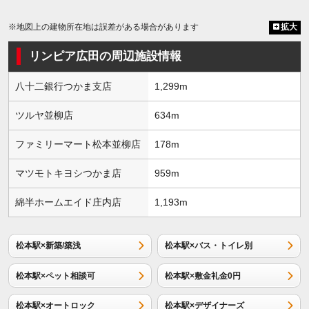
※地図上の建物所在地は誤差がある場合があります
拡大
リンピア広田の周辺施設情報
八十二銀行つかま支店
1,299m
ツルヤ並柳店
634m
ファミリーマート松本並柳店
178m
マツモトキヨシつかま店
959m
綿半ホームエイド庄内店
1,193m
松本駅×新築/築浅
松本駅×バス・トイレ別
松本駅×ペット相談可
松本駅×敷金礼金0円
松本駅×オートロック
松本駅×デザイナーズ