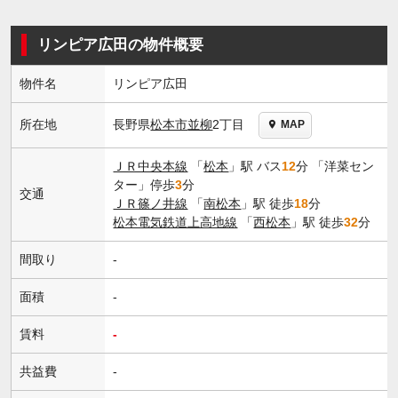
リンピア広田の物件概要
物件名
リンピア広田
長野県
松本市
並柳
2丁目
所在地
MAP
ＪＲ中央本線
「
松本
」駅 バス
12
分 「洋菜セン
ター」停歩
3
分
交通
ＪＲ篠ノ井線
「
南松本
」駅 徒歩
18
分
松本電気鉄道上高地線
「
西松本
」駅 徒歩
32
分
間取り
-
面積
-
賃料
-
共益費
-