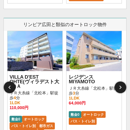
リンピア広田と類似のオートロック物件
VILLA D'EST
レジデンス
OHTE(ヴィラデスト大
MIYAMOTO
手)Ａ
ＪＲ大糸線「北松本」駅徒
ＪＲ大糸線「北松本」駅徒
歩
3
分
歩
4
分
1LDK
1LDK
64,000円
110,000円
敷金0
オートロック
敷金0
オートロック
バス・トイレ別
バス・トイレ別
都市ガス