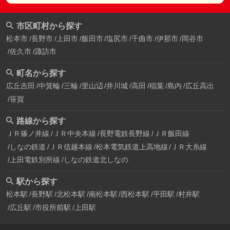
市区町村から探す
松本市
長野市
上田市
飯田市
塩尻市
千曲市
伊那市
岡谷市
佐久市
諏訪市
町名から探す
広丘吉田
中箕輪
三輪
里山辺
井川城
高田
稲葉
島内
広丘高出
笹賀
路線から探す
ＪＲ篠ノ井線
ＪＲ中央本線
長野電鉄長野線
ＪＲ飯田線
しなの鉄道
ＪＲ信越本線
松本電気鉄道上高地線
ＪＲ大糸線
上田電鉄別所線
しなの鉄道北しなの
駅から探す
松本駅
長野駅
北松本駅
南松本駅
西松本駅
平田駅
村井駅
広丘駅
市役所前駅
上田駅