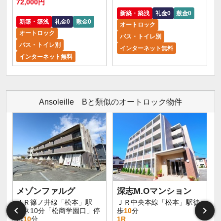
72,000円
新築・築浅
礼金0
敷金0
新築・築浅
礼金0
敷金0
オートロック
オートロック
バス・トイレ別
バス・トイレ別
インターネット無料
インターネット無料
Ansoleille Bと類似のオートロック物件
メゾンファルグ
深志M.Oマンション
ＪＲ篠ノ井線「松本」駅
ＪＲ中央本線「松本」駅徒
バス10分「松商学園口」停
歩
10
分
歩
10
分
1R