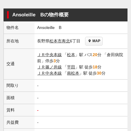
Ansoleille Bの物件概要
物件名
Ansoleille B
長野県
松本市
寿北
6丁目
所在地
MAP
ＪＲ中央本線
「
松本
」駅 バス
20
分 「倉田病院
前」停歩
3
分
交通
ＪＲ篠ノ井線
「
平田
」駅 徒歩
18
分
ＪＲ中央本線
「
南松本
」駅 徒歩
30
分
間取り
-
面積
-
賃料
-
共益費
-