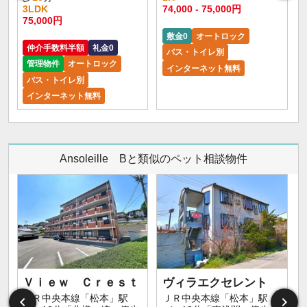
3LDK
74,000 - 75,000円
9
75,000円
敷金0
オートロック
仲介手数料半額
礼金0
バス・トイレ別
管理物件
オートロック
インターネット無料
バス・トイレ別
インターネット無料
Ansoleille Bと類似のペット相談物件
Ｖｉｅｗ Ｃｒｅｓｔ
ヴィラエクセレント
ＪＲ中央本線「松本」駅
ＪＲ中央本線「松本」駅