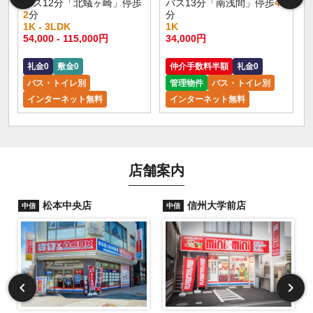
バス12分「北蟻ヶ崎」停歩
バス13分「南浅間」停歩
4
2
分
分
1K - 3LDK
1K
54,000 - 115,000円
34,000円
礼金0
敷金0
仲介手数料半額
礼金0
バス・トイレ別
管理物件
バス・トイレ別
インターネット無料
インターネット無料
店舗案内
松本中央店
信州大学前店
中信
中信