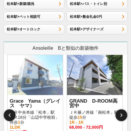
松本駅×新築/築浅
松本駅×バス・トイレ別
松本駅×ペット相談可
松本駅×敷金礼金0円
松本駅×オートロック
松本駅×デザイナーズ
Ansoleille Bと類似の新築物件
Grace Yama（グレイ
GRAND D-ROOM高
ス ヤマ）
宮中
ＪＲ中央本線「松本」駅
ＪＲ篠ノ井線「南松本」駅
バス18分「山辺中学校前」
徒歩
15
分
停歩
1
分
1R - 1K
1LDK
68,000 - 72,000円