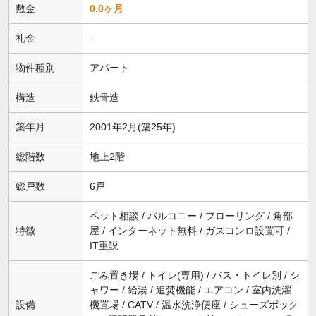
敷金
0.0ヶ月
礼金
-
物件種別
アパート
構造
鉄骨造
築年月
2001年2月(築25年)
総階数
地上2階
総戸数
6戸
ペット相談 / バルコニー / フローリング / 角部
特徴
屋 / インターネット無料 / ガスコンロ設置可 /
IT重説
ごみ置き場 / トイレ(専用) / バス・トイレ別 / シ
ャワー / 給湯 / 追焚機能 / エアコン / 室内洗濯
設備
機置場 / CATV / 温水洗浄便座 / シューズボック