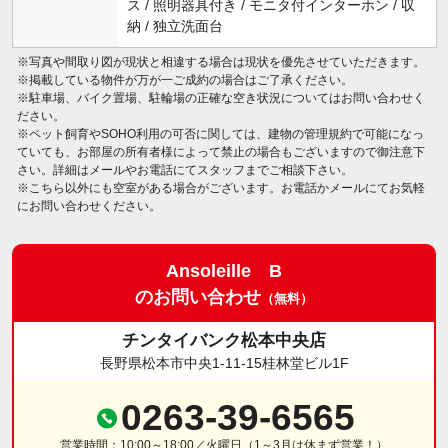
ス / 照明器具付き / モニタ付インターホン / 収
納 / 独立洗面台
※写真や間取り図が現状と相違する場合は現状を優先させていただきます。
※掲載している物件が万が一ご成約の場合はご了承ください。
※駐車場、バイク置場、駐輪場の正確な空き状況についてはお問い合わせく
ださい。
※ペット飼育やSOHO利用の可否に関しては、建物の管理規約で可能になっ
ていても、お部屋の所有者様によって禁止の場合もございますので御注意下
さい。詳細はメールやお電話にてスタッフまでご相談下さい。
※こちら以外にも空室がある場合がございます。お電話かメールにてお気軽
にお問い合わせください。
Ansoleille B
のお問い合わせ
（無料）
チンタイバンク松本中央店
長野県松本市中央1-11-15桂林堂ビル1F
0263-39-6565
営業時間：10:00～18:00／火曜日（1～3月は休まず営業！）