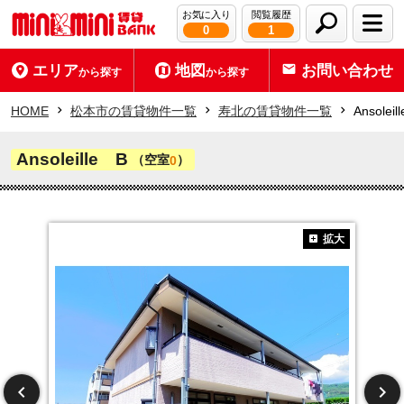
お気に入り
閲覧履歴
0
1
エリア
地図
お問い合わせ
から探す
から探す
HOME
松本市の賃貸物件一覧
寿北の賃貸物件一覧
Ansoleil
Ansoleille B
（空室
）
0
拡大