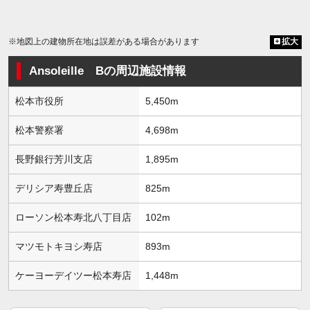
※地図上の建物所在地は誤差がある場合があります
拡大
Ansoleille Bの周辺施設情報
松本市役所
5,450m
松本警察署
4,698m
長野銀行芳川支店
1,895m
デリシア寿豊丘店
825m
ローソン松本寿北八丁目店
102m
マツモトキヨシ寿店
893m
ケーヨーデイツー松本寿店
1,448m