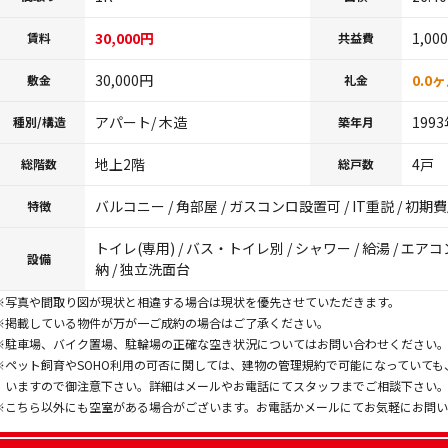
30,000円
1,00
賃料
共益費
30,000円
0.0
敷金
礼金
アパート/ 木造
199
種別/構造
築年月
地上2階
4戸
総階数
総戸数
バルコニー / 角部屋 / ガスコンロ設置可 / IT重説 / 初
特徴
トイレ(専用) / バス・トイレ別 / シャワー / 給湯 / エアコ
設備
納 / 独立洗面台
※写真や間取り図が現状と相違する場合は現状を優先させていただきます。
※掲載している物件が万が一ご成約の場合はご了承ください。
※駐車場、バイク置場、駐輪場の正確な空き状況についてはお問い合わせください
※ペット飼育やSOHO利用の可否に関しては、建物の管理規約で可能になっていて
いますので御注意下さい。詳細はメールやお電話にてスタッフまでご相談下さい
※こちら以外にも空室がある場合がございます。お電話かメールにてお気軽にお問