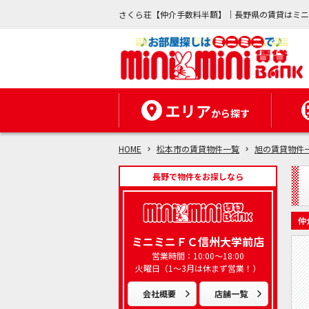
さくら荘【仲介手数料半額】｜長野県の賃貸はミ
エリア
から探す
HOME
松本市の賃貸物件一覧
旭の賃貸物件
長野で物件をお探しなら
仲
ミニミニＦＣ信州大学前店
営業時間：10:00～18:00
火曜日（1～3月は休まず営業！）
会社概要
店舗一覧