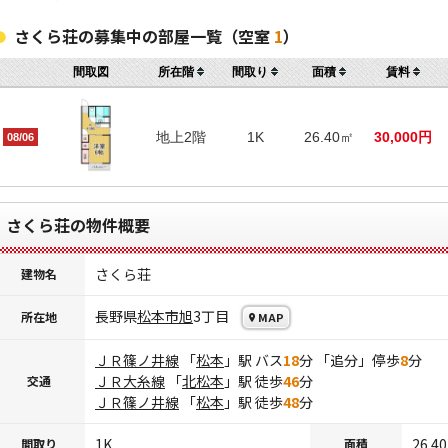
さくら荘の募集中の部屋一覧（空室
1
）
間取図
所在階
間取り
面積
賃料
地上2階
1K
26.40㎡
30,000円
08/06
さくら荘の物件概要
さくら荘
建物名
長野県
松本市
旭
3丁目
所在地
MAP
ＪＲ篠ノ井線
「
松本
」駅 バス
18
分 「追分」停歩
8
分
ＪＲ大糸線
「
北松本
」駅 徒歩
46
分
交通
ＪＲ篠ノ井線
「
松本
」駅 徒歩
48
分
1K
26.4
間取り
面積