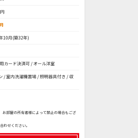
0円
ヶ月
3年10月(築32年)
期費用カード決済可 / オール洋室
ン / 室内洗濯機置場 / 照明器具付き / 収
。
も、お部屋の所有者様によって禁止の場合もござ
。
い合わせください。