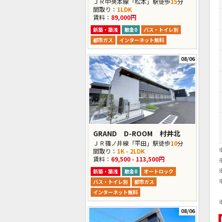
ＪＲ中央本線「松本」駅徒歩
15
分
間取り：
1LDK
賃料：
89,000円
新築・築浅
敷金0
バス・トイレ別
都市ガス
インターネット無料
08/06
GRAND D-ROOM 村井北
ＪＲ篠ノ井線「平田」駅徒歩
10
分
間取り：
1K - 2LDK
賃料：
69,500 - 113,500円
新築・築浅
敷金0
オートロック
バス・トイレ別
都市ガス
インターネット無料
08/06