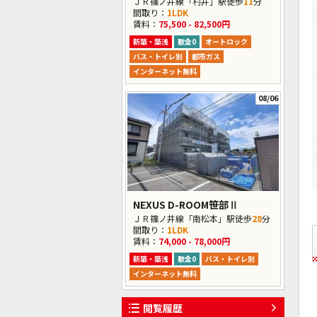
ＪＲ篠ノ井線「村井」駅徒歩
11
分
間取り：
1LDK
賃料：
75,500 - 82,500円
新築・築浅
敷金0
オートロック
バス・トイレ別
都市ガス
インターネット無料
08/06
NEXUS D-ROOM笹部Ⅱ
ＪＲ篠ノ井線「南松本」駅徒歩
28
分
間取り：
1LDK
賃料：
74,000 - 78,000円
新築・築浅
敷金0
バス・トイレ別
インターネット無料
閲覧履歴