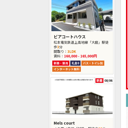
ピアコートハウス
松本電気鉄道上高地線「大庭」駅徒
歩
3
分
間取り：
3LDK
賃料：
160,000 - 165,000円
新築・築浅
礼金0
バス・トイレ別
インターネット無料
新着
08/06
Mels court