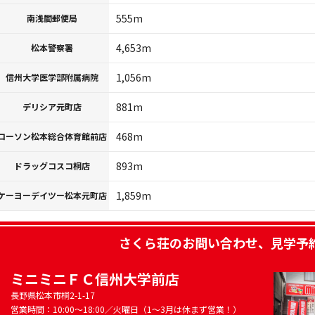
555m
南浅間郵便局
4,653m
松本警察署
1,056m
信州大学医学部附属病院
881m
デリシア元町店
468m
ローソン松本総合体育館前店
893m
ドラッグコスコ桐店
1,859m
ケーヨーデイツー松本元町店
さくら荘
のお問い合わせ、見学予
ミニミニＦＣ信州大学前店
長野県松本市桐2-1-17
営業時間：10:00～18:00／火曜日（1～3月は休まず営業！）