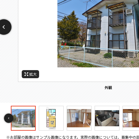
拡大
拡大
拡大
拡大
拡大
拡大
拡大
拡大
拡大
拡大
拡大
拡大
拡大
拡大
拡大
拡大
拡大
拡大
拡大
間取
周辺施設：警察署・交番
周辺施設：コンビニ
周辺施設：スーパー
周辺施設：郵便局
周辺施設：病院
周辺施設：役所
バルコニー
その他画像
キッチン
トイレ
外観
居間
寝室
風呂
収納
洗面
設備
玄関
間取り
※お部屋の画像はサンプル画像になります。実際の画像については、募集中の