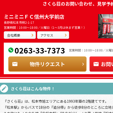
さくら荘
のお問い合わせ、見学予
ミニミニＦＣ信州大学前店
長野県松本市桐2-1-17
営業時間：10:00～18:00／火曜日（1～3月は休まず営業！）
会社概要
アクセス
0263-33-7373
営業時間：10:00～18:00／
物件リクエスト
お問
さくら荘
はこんな物件！
『さくら荘』は、松本市旭エリアにある1993年築の2階建てです。
『松本駅』からバスで18分の『追分停』から徒歩8分のところに立地