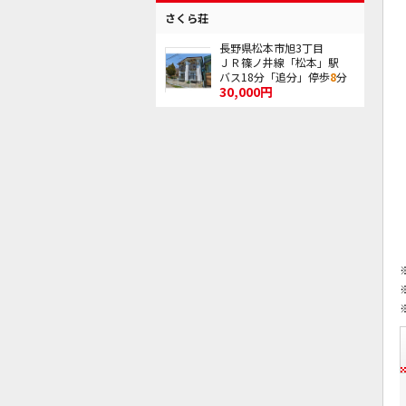
さくら荘
長野県松本市旭3丁目
ＪＲ篠ノ井線「松本」駅
バス18分「追分」停歩
8
分
30,000円