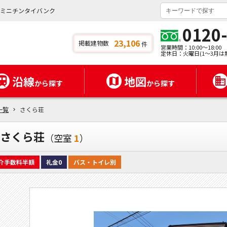
ニミニチンタイバンク
0120
23,106
掲載建物数
件
営業時間：10:00～18:00
定休日：火曜日(1～3月は
沿線
地図
から探す
から探す
一覧
さくら荘
さくら荘
（空室
1
）
介手数料半額
礼金0
バス・トイレ別