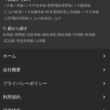
ＪＲ篠ノ井線
ＪＲ中央本線
長野電鉄長野線
ＪＲ飯田線
しなの鉄道
ＪＲ信越本線
松本電気鉄道上高地線
ＪＲ大糸線
上田電鉄別所線
しなの鉄道北しなの
駅から探す
松本駅
長野駅
北松本駅
南松本駅
西松本駅
平田駅
村井駅
広丘駅
市役所前駅
上田駅
ホーム
会社概要
プライバシーポリシー
利用規約