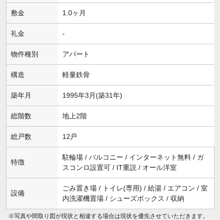
敷金
1.0ヶ月
礼金
-
物件種別
アパート
構造
軽量鉄骨
築年月
1995年3月(築31年)
総階数
地上2階
総戸数
12戸
駐輪場 / バルコニー / インターネット無料 / ガ
特徴
スコンロ設置可 / IT重説 / オール洋室
ごみ置き場 / トイレ(専用) / 給湯 / エアコン / 室
設備
内洗濯機置場 / シューズボックス / 収納
※写真や間取り図が現状と相違する場合は現状を優先させていただきます。