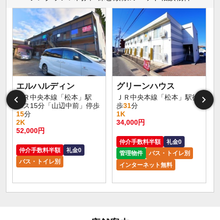
エルハルディン
グリーンハウス
ＪＲ中央本線「松本」駅
ＪＲ中央本線「松本」駅徒
バス15分「山辺中前」停歩
歩
31
分
15
分
1K
2K
34,000円
52,000円
仲介手数料半額
礼金0
仲介手数料半額
礼金0
管理物件
バス・トイレ別
バス・トイレ別
インターネット無料