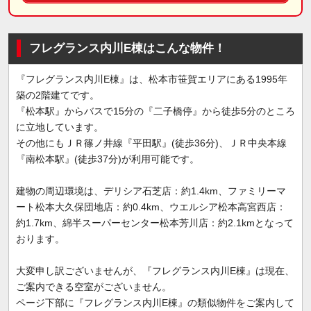
フレグランス内川E棟はこんな物件！
『フレグランス内川E棟』は、松本市笹賀エリアにある1995年
築の2階建てです。
『松本駅』からバスで15分の『二子橋停』から徒歩5分のところ
に立地しています。
その他にもＪＲ篠ノ井線『平田駅』(徒歩36分)、ＪＲ中央本線
『南松本駅』(徒歩37分)が利用可能です。
建物の周辺環境は、デリシア石芝店：約1.4km、ファミリーマ
ート松本大久保団地店：約0.4km、ウエルシア松本高宮西店：
約1.7km、綿半スーパーセンター松本芳川店：約2.1kmとなって
おります。
大変申し訳ございませんが、『フレグランス内川E棟』は現在、
ご案内できる空室がございません。
ページ下部に『フレグランス内川E棟』の類似物件をご案内して