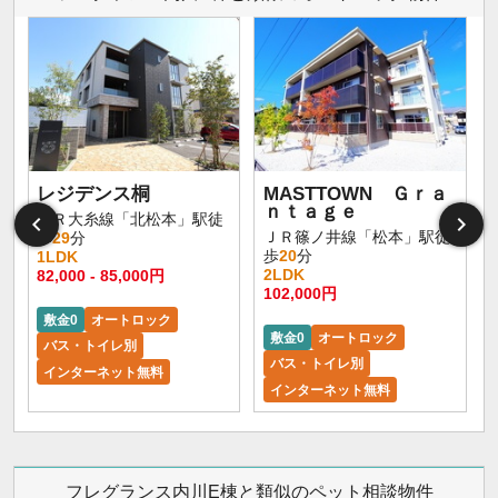
レジデンス桐
MASTTOWN Ｇｒａ
ｎｔａｇｅ
ＪＲ大糸線「北松本」駅徒
ＪＲ篠ノ井線「松本」駅徒
歩
29
分
歩
20
分
1LDK
2LDK
82,000 - 85,000円
102,000円
敷金0
オートロック
敷金0
オートロック
バス・トイレ別
バス・トイレ別
インターネット無料
インターネット無料
フレグランス内川E棟と類似のペット相談物件