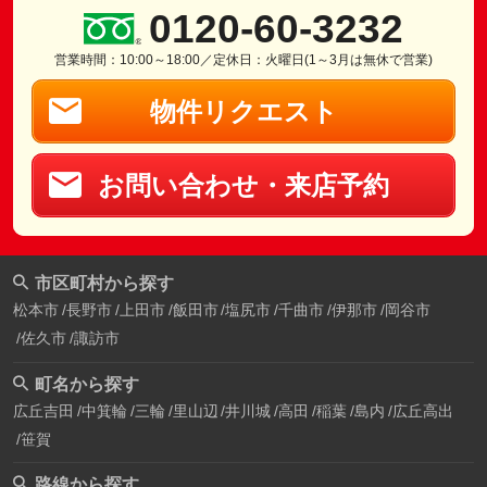
0120-60-3232
営業時間：10:00～18:00／定休日：火曜日(1～3月は無休で営業)
物件リクエスト
お問い合わせ・来店予約
市区町村から探す
松本市
長野市
上田市
飯田市
塩尻市
千曲市
伊那市
岡谷市
佐久市
諏訪市
町名から探す
広丘吉田
中箕輪
三輪
里山辺
井川城
高田
稲葉
島内
広丘高出
笹賀
路線から探す