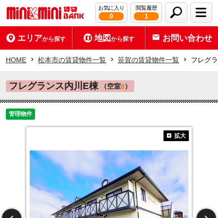
お気に入り
閲覧履歴
0
1
エリア
地図
お問い合わせ
から探す
から探す
HOME
松本市の賃貸物件一覧
笹賀の賃貸物件一覧
フレグラ
フレグランス内川E棟
（空室
）
0
管理物件
拡大