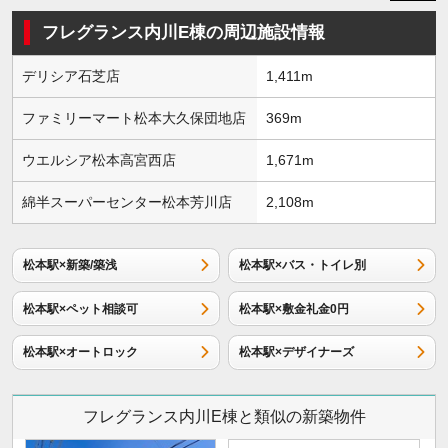
フレグランス内川E棟の周辺施設情報
デリシア石芝店
1,411m
ファミリーマート松本大久保団地店
369m
ウエルシア松本高宮西店
1,671m
綿半スーパーセンター松本芳川店
2,108m
松本駅×新築/築浅
松本駅×バス・トイレ別
松本駅×ペット相談可
松本駅×敷金礼金0円
松本駅×オートロック
松本駅×デザイナーズ
フレグランス内川E棟と類似の新築物件