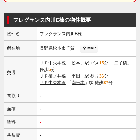
フレグランス内川E棟の物件概要
物件名
フレグランス内川E棟
長野県
松本市
笹賀
所在地
MAP
ＪＲ中央本線
「
松本
」駅 バス
15
分 「二子橋」
停歩
5
分
交通
ＪＲ篠ノ井線
「
平田
」駅 徒歩
36
分
ＪＲ中央本線
「
南松本
」駅 徒歩
37
分
間取り
-
面積
-
賃料
-
共益費
-