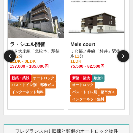
ラ・シエル開智
Mels court
ＪＲ大糸線「北松本」駅徒
ＪＲ篠ノ井線「村井」駅徒
歩
12
分
歩
11
分
2LDK - 3LDK
1LDK
1
137,000 - 185,000円
75,500 - 82,500円
6
新築・築浅
オートロック
新築・築浅
敷金0
バス・トイレ別
都市ガス
オートロック
インターネット無料
バス・トイレ別
都市ガス
インターネット無料
フレグランス内川E棟と類似のオートロック物件