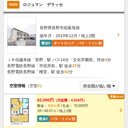
ロジュマン デラッセ
08/06
長野県長野市稲葉母袋
築年月：2010年12月 / 地上2階
敷金0
オートロック
バス・トイレ別
ＪＲ信越本線「長野」駅 バス14分「文化学園前」停歩
3
分
長野電鉄長野線「市役所前」駅 徒歩
37
分
長野電鉄長野線「権堂」駅 徒歩
42
分
空室情報
（空室
2
）
更新08/06
62,000円
（共益費：4,500円）
敷金：
0.0ヶ月
/ 礼金： 70,000円
1R / 40.07㎡ / 地上1階
敷金0
バス・トイレ別