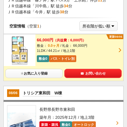
ＪＲ信越本線「篠ノ井」駅 バス9分「上氷鉋」停歩
11
分
ＪＲ信越本線「川中島」駅 徒歩
34
分
ＪＲ信越本線「今井」駅 徒歩
38
分
空室情報
（空室
1
）
更新08/06
66,000円
（共益費：6,000円）
敷金：
0.0ヶ月
/ 礼金： 66,000円
1LDK / 44.21㎡ / 地上1階
敷金0
バス・トイレ別
★
お気に入り登録
お問い合わせ
トリシア東和田 W棟
08/06
長野県長野市東和田
築年月：2025年12月 / 地上3階
新築・築浅
敷金0
オートロック