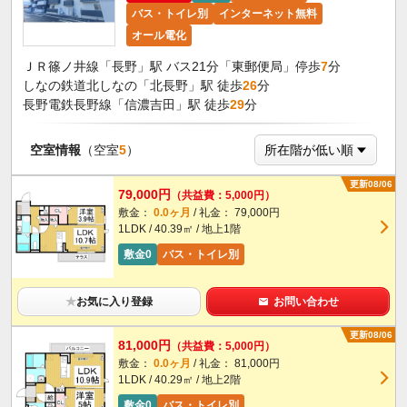
バス・トイレ別
インターネット無料
オール電化
ＪＲ篠ノ井線「長野」駅 バス21分「東郵便局」停歩
7
分
しなの鉄道北しなの「北長野」駅 徒歩
26
分
長野電鉄長野線「信濃吉田」駅 徒歩
29
分
空室情報
（空室
5
）
更新08/06
79,000円
（共益費：5,000円）
敷金：
0.0ヶ月
/ 礼金： 79,000円
1LDK / 40.39㎡ / 地上1階
敷金0
バス・トイレ別
★
お気に入り登録
お問い合わせ
更新08/06
81,000円
（共益費：5,000円）
敷金：
0.0ヶ月
/ 礼金： 81,000円
1LDK / 40.29㎡ / 地上2階
敷金0
バス・トイレ別