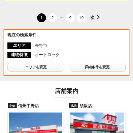
...
次
1
2
9
10
現在の検索条件
エリア
長野市
建物特徴
オートロック
エリアを変更
詳細条件を変更
店舗案内
信州中野店
須坂店
北信
北信