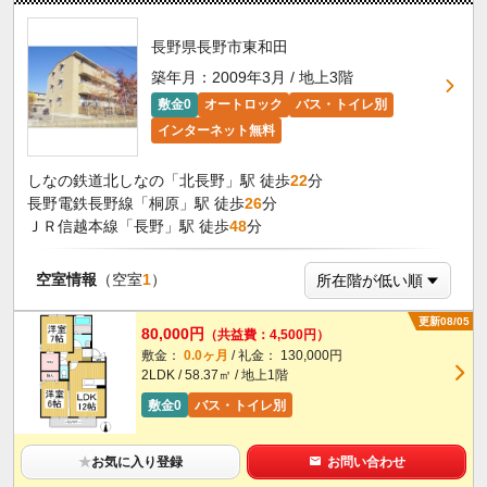
長野県長野市東和田
築年月：2009年3月 / 地上3階
敷金0
オートロック
バス・トイレ別
インターネット無料
しなの鉄道北しなの「北長野」駅 徒歩
22
分
長野電鉄長野線「桐原」駅 徒歩
26
分
ＪＲ信越本線「長野」駅 徒歩
48
分
空室情報
（空室
1
）
更新08/05
80,000円
（共益費：4,500円）
敷金：
0.0ヶ月
/ 礼金： 130,000円
2LDK / 58.37㎡ / 地上1階
敷金0
バス・トイレ別
★
お気に入り登録
お問い合わせ