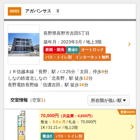
アガパンサス Ⅱ
08/05
長野県長野市吉田5丁目
築年月：2023年3月 / 地上3階
新築・築浅
敷金0
オートロック
バス・トイレ別
インターネット無料
ＪＲ信越本線「長野」駅 バス25分「太田」停歩
9
分
しなの鉄道北しなの「北長野」駅 徒歩
12
分
長野電鉄長野線「信濃吉田」駅 徒歩
16
分
空室情報
（空室
1
）
更新08/05
70,000円
（共益費：4,600円）
敷金：
0.0ヶ月
/ 礼金： 70,000円
1K / 31.21㎡ / 地上2階
敷金0
バス・トイレ別