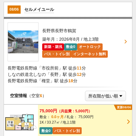
セルメイユール
08/06
長野県長野市鶴賀
築年月：2026年8月 / 地上3階
新築・築浅
敷金0
オートロック
バス・トイレ別
インターネット無料
長野電鉄長野線「市役所前」駅 徒歩
11
分
しなの鉄道北しなの「長野」駅 徒歩
12
分
長野電鉄長野線「権堂」駅 徒歩
18
分
空室情報
（空室
6
）
更新08/06
75,000円
（共益費：5,000円）
敷金：
0.0ヶ月
/ 礼金： 75,000円
1K / 33.27㎡ / 地上1階
敷金0
バス・トイレ別