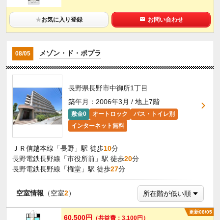
★
お気に入り登録
お問い合わせ
メゾン・ド・ポプラ
08/05
長野県長野市中御所1丁目
築年月：2006年3月 / 地上7階
敷金0
オートロック
バス・トイレ別
インターネット無料
ＪＲ信越本線「長野」駅 徒歩
10
分
長野電鉄長野線「市役所前」駅 徒歩
20
分
長野電鉄長野線「権堂」駅 徒歩
27
分
空室情報
（空室
2
）
更新08/05
60,500円
（共益費：3,100円）