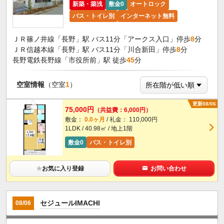
新築・築浅
敷金0
オートロック
バス・トイレ別
インターネット無料
ＪＲ篠ノ井線「長野」駅 バス11分「アークス入口」停歩
8
分
ＪＲ信越本線「長野」駅 バス11分「川合新田」停歩
8
分
長野電鉄長野線「市役所前」駅 徒歩
45
分
空室情報
（空室
1
）
更新08/06
75,000円
（共益費：6,000円）
敷金：
0.0ヶ月
/ 礼金： 110,000円
1LDK / 40.98㎡ / 地上1階
敷金0
バス・トイレ別
★
お気に入り登録
お問い合わせ
セジュールIMACHI
08/06