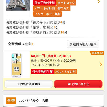
仲介手数料半額
オートロック
バス・トイレ別
都市ガス
インターネット無料
長野電鉄長野線「善光寺下」駅 徒歩
4
分
長野電鉄長野線「権堂」駅 徒歩
8
分
長野電鉄長野線「市役所前」駅 徒歩
16
分
空室情報
（空室
1
）
更新08/05
50,000円
（共益費：2,000円）
敷金： 50,000円 / 礼金： 50,000円
1K / 34.00㎡ / 地上2階
仲介手数料半額
バス・トイレ別
★
お気に入り登録
お問い合わせ
ルントベルク A棟
08/05