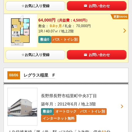
★
お気に入り登録
お問い合わせ
更新08/06
64,000円
（共益費：4,500円）
敷金：
0.0ヶ月
/ 礼金： 70,000円
1R / 40.07㎡ / 地上2階
敷金0
バス・トイレ別
★
お気に入り登録
お問い合わせ
レグラス稲里 F
08/06
長野県長野市稲里町中央3丁目
築年月：2012年6月 / 地上3階
敷金0
オートロック
バス・トイレ別
インターネット無料