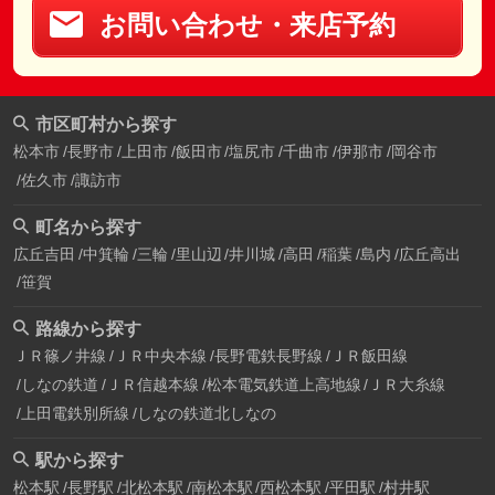
お問い合わせ・来店予約
市区町村から探す
松本市
長野市
上田市
飯田市
塩尻市
千曲市
伊那市
岡谷市
佐久市
諏訪市
町名から探す
広丘吉田
中箕輪
三輪
里山辺
井川城
高田
稲葉
島内
広丘高出
笹賀
路線から探す
ＪＲ篠ノ井線
ＪＲ中央本線
長野電鉄長野線
ＪＲ飯田線
しなの鉄道
ＪＲ信越本線
松本電気鉄道上高地線
ＪＲ大糸線
上田電鉄別所線
しなの鉄道北しなの
駅から探す
松本駅
長野駅
北松本駅
南松本駅
西松本駅
平田駅
村井駅