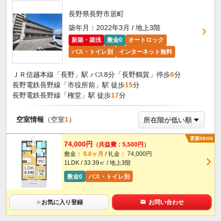
長野県長野市居町
築年月：2022年3月 / 地上3階
新築・築浅
敷金0
オートロック
バス・トイレ別
インターネット無料
ＪＲ信越本線「長野」駅 バス8分「長野鶴賀」停歩
6
分
長野電鉄長野線「市役所前」駅 徒歩
15
分
長野電鉄長野線「権堂」駅 徒歩
17
分
空室情報
（空室
1
）
更新08/06
74,000円
（共益費：5,500円）
敷金：
0.0ヶ月
/ 礼金： 74,000円
1LDK / 33.39㎡ / 地上3階
敷金0
バス・トイレ別
★
お気に入り登録
お問い合わせ